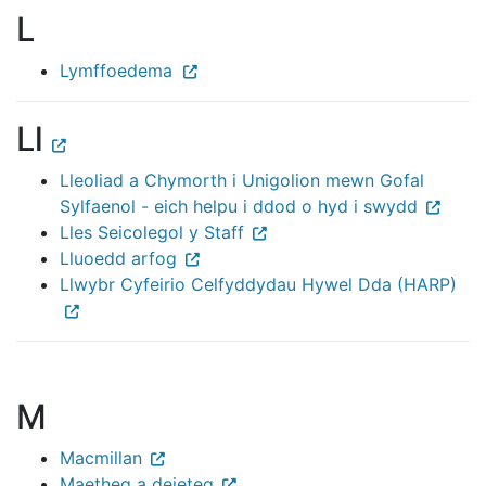
L
Lymffoedema
Ll
Lleoliad a Chymorth i Unigolion mewn Gofal
Sylfaenol - eich helpu i ddod o hyd i swydd
Lles Seicolegol y Staff
Lluoedd arfog
Llwybr Cyfeirio Celfyddydau Hywel Dda (HARP)
M
Macmillan
Maetheg a deieteg