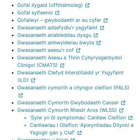
Gofal llygaid (offthalmoleg)
Gofal sylfaenol
Gofalwyr – gwybodaeth ar eu cyfer
Gwasanaeth adsefydlu'r ysgyfaint
Gwasanaeth anableddau dysgu
Gwasanaeth anhwylderau bwyta
Gwasanaeth asesu'r cof
Gwasanaeth Asesu a Thrin Cyhyrysgerbydol
Clinigol (CMATS)
Gwasanaeth Clefyd Interstitaidd yr Ysgyfaint
(ILD)
Gwasanaeth cymorth a chyngor cleifion (PALS)
Gwasanaeth Cymorth Gwybodaeth Canser
Gwasanaeth Cymorth Rhestr Aros (WLSS)
'Sylw yn ôl symptomau' Canllaw Cleifion
Canllawiau i Gleifion 'Apwyntiadau Dilynol a
Ysgogir gan y Claf'