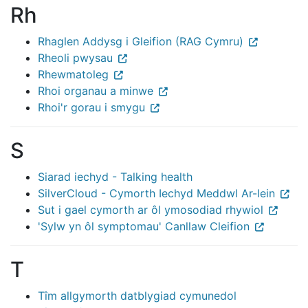
Rh
Rhaglen Addysg i Gleifion (RAG Cymru)
Rheoli pwysau
Rhewmatoleg
Rhoi organau a minwe
Rhoi'r gorau i smygu
S
Siarad iechyd - Talking health
SilverCloud - Cymorth Iechyd Meddwl Ar-lein
Sut i gael cymorth ar ôl ymosodiad rhywiol
'Sylw yn ôl symptomau' Canllaw Cleifion
T
Tîm allgymorth datblygiad cymunedol