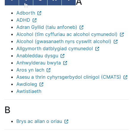
A
h
Adborth
ADHD
Adran Gyllid (talu anfoneb)
Alcohol (tîm cyffuriau ac alcohol cymunedol)
Alcohol (gwasanaeth nyrs cyswllt alcohol)
Allgymorth datblygiad cymunedol
Anableddau dysgu
Anhwylderau bwyta
Aros yn Iach
Asesu a thrin cyhyrsgerbydol clinigol (CMATS)
Awdioleg
Awtistiaeth
B
Brys ac allan o oriau