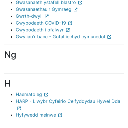
Gwasanaeth ystafell blastro
Gwasanaethau'r Gymraeg
Gwrth-dwyll
Gwybodaeth COVID-19
Gwybodaeth i ofalwyr
Gwyliau'r banc - Gofal iechyd cymunedol
Ng
H
Haematoleg
HARP - Llwybr Cyfeirio Celfyddydau Hywel Dda
Hyfywedd meinwe