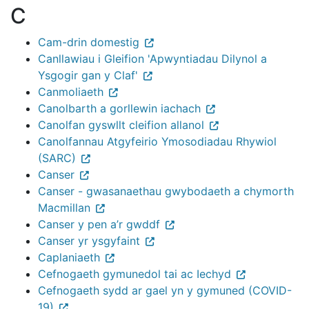
C
Cam-drin domestig
Canllawiau i Gleifion 'Apwyntiadau Dilynol a
Ysgogir gan y Claf'
Canmoliaeth
Canolbarth a gorllewin iachach
Canolfan gyswllt cleifion allanol
Canolfannau Atgyfeirio Ymosodiadau Rhywiol
(SARC)
Canser
Canser - gwasanaethau gwybodaeth a chymorth
Macmillan
Canser y pen a’r gwddf
Canser yr ysgyfaint
Caplaniaeth
Cefnogaeth gymunedol tai ac Iechyd
Cefnogaeth sydd ar gael yn y gymuned (COVID-
19)