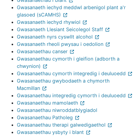
Gwasanaethau i blant
Gwasanaeth iechyd meddwl arbenigol plant a'r
glasoed (sCAMHS)
Gwasanaeth iechyd rhywiol
Gwasanaeth Llesiant Seicolegol Staff
Gwasanaeth nyrs cyswllt alcohol
Gwasanaeth rheoli pwysau i oedolion
Gwasanaethau canser
Gwasanaethau cymorth i gleifion (adborth a
chwynion)
Gwasanaethau cymorth integredig i deuluoedd
Gwasanaethau gwybodaeth a chymorth
Macmillan
Gwasanaethau integredig cymorth i deuluoedd
Gwasanaethau mamolaeth
Gwasanaethau niwroddatblygiadol
Gwasanaethau Patholeg
Gwasanaethau therapi galwedigaethol
Gwasanaethau ysbyty i blant