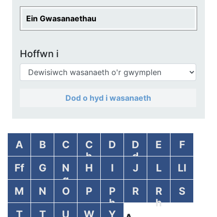
Ein Gwasanaethau
Hoffwn i
Dod o hyd i wasanaeth
A
B
C
C
D
D
E
F
h
d
Ff
G
N
H
I
J
L
Ll
g
M
N
O
P
P
R
R
S
h
h
T
T
U
W
Y