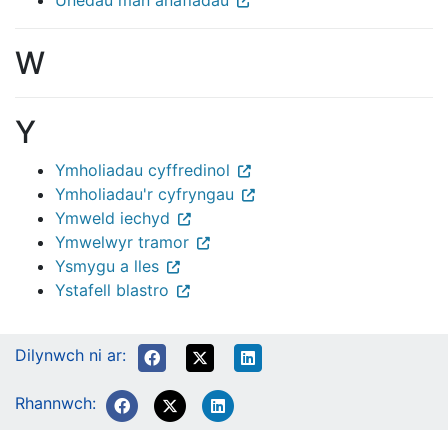
Unedau mân anafiadau
W
Y
Ymholiadau cyffredinol
Ymholiadau'r cyfryngau
Ymweld iechyd
Ymwelwyr tramor
Ysmygu a lles
Ystafell blastro
Dilynwch ni ar:
Rhannwch: