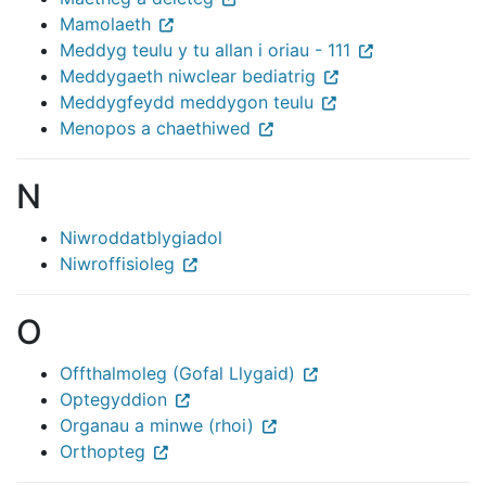
Mamolaeth
Meddyg teulu y tu allan i oriau - 111
Meddygaeth niwclear bediatrig
Meddygfeydd meddygon teulu
Menopos a chaethiwed
N
Niwroddatblygiadol
Niwroffisioleg
O
Offthalmoleg (Gofal Llygaid)
Optegyddion
Organau a minwe (rhoi)
Orthopteg