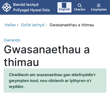
Neidio i'r prif gynnwy
Bwrdd Iechyd
English
Chwilio
Cwymplen
Prifysgol Hywel Dda
Hafan
›
Gofal iechyd
›
Gwasanaethau a thimau
Gwrando
Gwasanaethau a
thimau
Chwiliwch am wasanaethau gan ddefnyddio'r
gwymplen isod, neu cliciwch ar lythyren o'r
wyddor.