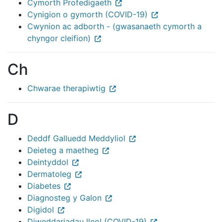
Cymorth Profedigaeth
Cynigion o gymorth (COVID-19)
Cwynion ac adborth - (gwasanaeth cymorth a
chyngor cleifion)
Ch
Chwarae therapiwtig
D
Deddf Galluedd Meddyliol
Deieteg a maetheg
Deintyddol
Dermatoleg
Diabetes
Diagnosteg y Galon
Digidol
Diweddariadau lleol (COVID-19)