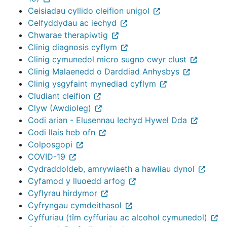
Ceisiadau cyllido cleifion unigol
Celfyddydau ac iechyd
Chwarae therapiwtig
Clinig diagnosis cyflym
Clinig cymunedol micro sugno cwyr clust
Clinig Malaenedd o Darddiad Anhysbys
Clinig ysgyfaint mynediad cyflym
Cludiant cleifion
Clyw (Awdioleg)
Codi arian - Elusennau Iechyd Hywel Dda
Codi llais heb ofn
Colposgopi
COVID-19
Cydraddoldeb, amrywiaeth a hawliau dynol
Cyfamod y lluoedd arfog
Cyflyrau hirdymor
Cyfryngau cymdeithasol
Cyffuriau (tîm cyffuriau ac alcohol cymunedol)