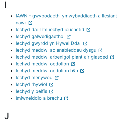
I
IAWN - gwybodaeth, ymwybyddiaeth a llesiant
nawr
Iechyd da: Tîm iechyd ieuenctid
Iechyd galwedigaethol
Iechyd gwyrdd yn Hywel Dda
Iechyd meddwl ac anableddau dysgu
Iechyd meddwl arbenigol plant a'r glasoed
Iechyd meddwl oedolion
Iechyd meddwl oedolion hŷn
Iechyd menywod
Iechyd rhywiol
Iechyd y pelfis
Imiwneiddio a brechu
J