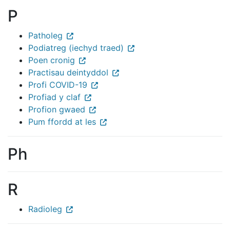
P
Patholeg
Podiatreg (iechyd traed)
Poen cronig
Practisau deintyddol
Profi COVID-19
Profiad y claf
Profion gwaed
Pum ffordd at les
Ph
R
Radioleg