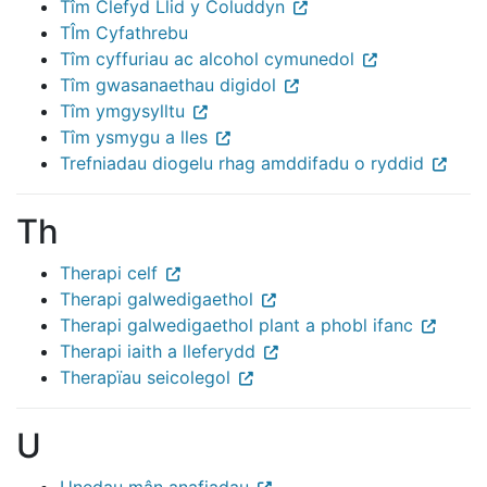
Tîm Clefyd Llid y Coluddyn
TÎm Cyfathrebu
Tîm cyffuriau ac alcohol cymunedol
Tîm gwasanaethau digidol
Tîm ymgysylltu
Tîm ysmygu a lles
Trefniadau diogelu rhag amddifadu o ryddid
Th
Therapi celf
Therapi galwedigaethol
Therapi galwedigaethol plant a phobl ifanc
Therapi iaith a lleferydd
Therapïau seicolegol
U