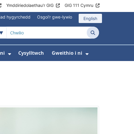
Ymddiriedolaethau'r GIG
GIG 111 Cymru
iad hygyrchedd
Osgoi'r gwe-lywio
English
Chwilio
ni
Cysylltwch
Gweithio i ni
odaeth i gleifion
yfer Digidol
dewislen ar gyfer Newyddion
Dangos isddewislen ar gyfer Amdanom ni
Dangos isddewi