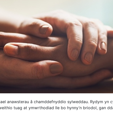
cael anawsterau â chamddefnyddio sylweddau. Rydym yn cy
weithio tuag at ymwrthodiad lle bo hynny’n briodol, gan dda