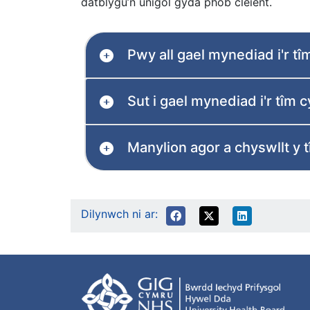
datblygu’n unigol gyda phob cleient.
Pwy all gael mynediad i'r t
Sut i gael mynediad i'r tîm 
Manylion agor a chyswllt y 
Dilynwch ni ar: