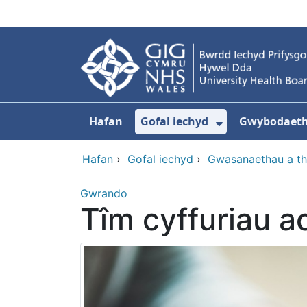
Neidio i'r prif gynnwy
Hafan
Gofal iechyd
Gwybodaeth 
Dangos isdd
Hafan
›
Gofal iechyd
›
Gwasanaethau a t
Gwrando
Tîm cyffuriau a