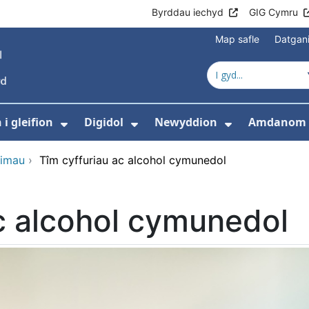
Byrddau iechyd
GIG Cymru
Map safle
Datgan
i gleifion
Digidol
Newyddion
Amdanom 
ewislen ar gyfer Gofal iechyd
Dangos isddewislen ar gyfer Gwyb
Dangos isddewislen ar g
Dangos isd
himau
›
Tîm cyffuriau ac alcohol cymunedol
c alcohol cymunedol