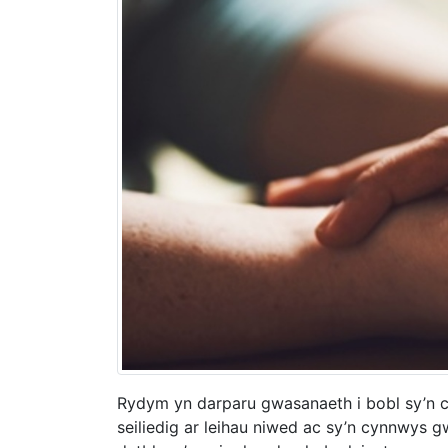
Rydym yn darparu gwasanaeth i bobl sy’n 
seiliedig ar leihau niwed ac sy’n cynnwys g