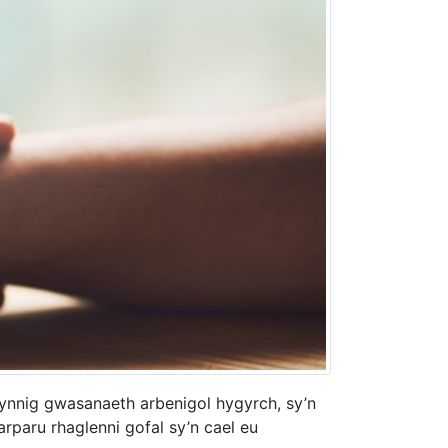
nnig gwasanaeth arbenigol hygyrch, sy’n
rparu rhaglenni gofal sy’n cael eu