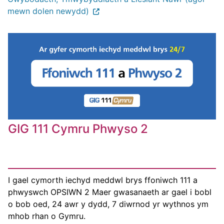
mewn dolen newydd)
GIG 111 Cymru Phwyso 2
I gael cymorth iechyd meddwl brys ffoniwch 111 a
phwyswch OPSIWN 2 Maer gwasanaeth ar gael i bobl
o bob oed, 24 awr y dydd, 7 diwrnod yr wythnos ym
mhob rhan o Gymru.