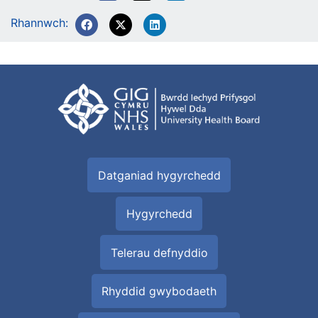
Rhannwch:
Datganiad hygyrchedd
Hygyrchedd
Telerau defnyddio
Rhyddid gwybodaeth