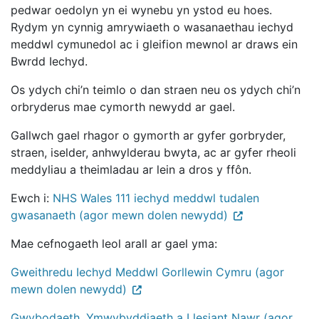
pedwar oedolyn yn ei wynebu yn ystod eu hoes.
Rydym yn cynnig amrywiaeth o wasanaethau iechyd
meddwl cymunedol ac i gleifion mewnol ar draws ein
Bwrdd Iechyd.
Os ydych chi’n teimlo o dan straen neu os ydych chi’n
orbryderus mae cymorth newydd ar gael.
Gallwch gael rhagor o gymorth ar gyfer gorbryder,
straen, iselder, anhwylderau bwyta, ac ar gyfer rheoli
meddyliau a theimladau ar lein a dros y ffôn.
Ewch i:
NHS Wales 111 iechyd meddwl tudalen
gwasanaeth (agor mewn dolen newydd)
Mae cefnogaeth leol arall ar gael yma:
Gweithredu Iechyd Meddwl Gorllewin Cymru (agor
mewn dolen newydd)
Gwybodaeth, Ymwybyddiaeth a Llesiant Nawr (agor