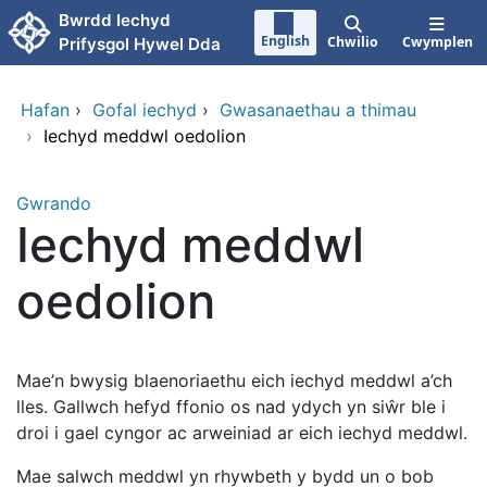
Neidio i'r prif gynnwy
Bwrdd Iechyd
English
Chwilio
Cwymplen
Prifysgol Hywel Dda
Hafan
›
Gofal iechyd
›
Gwasanaethau a thimau
›
Iechyd meddwl oedolion
Gwrando
Iechyd meddwl
oedolion
Mae’n bwysig blaenoriaethu eich iechyd meddwl a’ch
lles. Gallwch hefyd ffonio os nad ydych yn siŵr ble i
droi i gael cyngor ac arweiniad ar eich iechyd meddwl.
Mae salwch meddwl yn rhywbeth y bydd un o bob