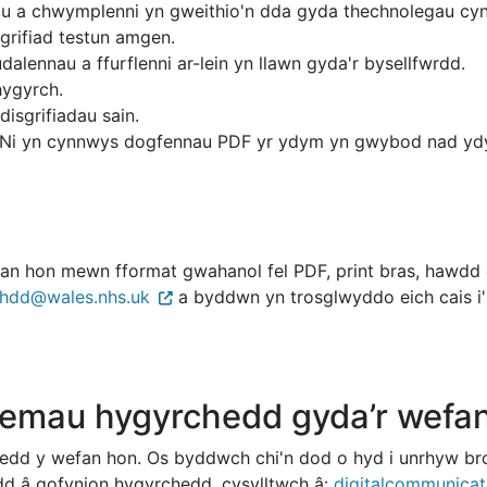
nau a chwymplenni yn gweithio'n dda gyda thechnolegau cyno
sgrifiad testun amgen.
dalennau a ffurflenni ar-lein yn llawn gyda'r bysellfwrdd.
hygyrch.
disgrifiadau sain.
Ni yn cynnwys dogfennau PDF yr ydym yn gwybod nad ydyn
hon mewn fformat gwahanol fel PDF, print bras, hawdd ei dd
.hdd@wales.nhs.uk
a byddwn yn trosglwyddo eich cais i'
emau hygyrchedd gyda’r wefa
edd y wefan hon. Os byddwch chi'n dod o hyd i unrhyw br
dd â gofynion hygyrchedd, cysylltwch â:
digitalcommunicat