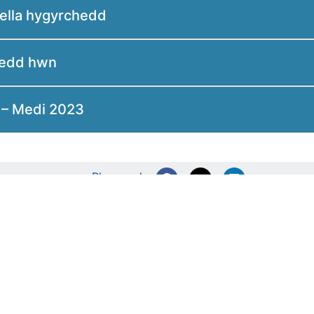
ella hygyrchedd
hedd hwn
 – Medi 2023
Rhannwch: