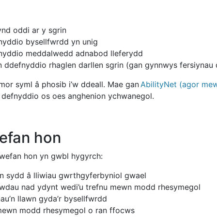
ynd oddi ar y sgrin
fnyddio bysellfwrdd yn unig
defnyddio meddalwedd adnabod lleferydd
n ddefnyddio rhaglen darllen sgrin (gan gynnwys fersiyn
or syml â phosib i’w ddeall. Mae gan
AbilityNet (agor me
w defnyddio os oes anghenion ychwanegol.
wefan hon
 wefan hon yn gwbl hygyrch:
n sydd â lliwiau gwrthgyferbyniol gwael
awdau nad ydynt wedi’u trefnu mewn modd rhesymegol
au’n llawn gyda’r bysellfwrdd
u mewn modd rhesymegol o ran ffocws