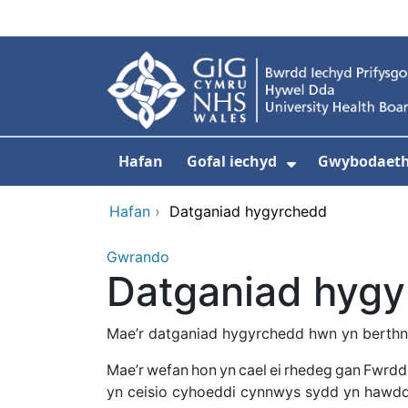
Neidio i'r prif gynnwy
Hafan
Gofal iechyd
Gwybodaeth 
Dangos isdd
Hafan
›
Datganiad hygyrchedd
Gwrando
Datganiad hyg
Mae’r datganiad hygyrchedd hwn yn berthn
Mae’r wefan hon yn cael ei rhedeg gan Fwrdd
yn ceisio cyhoeddi cynnwys sydd yn hawdd