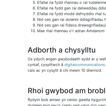
Efallai na fydd rhannau o rai tudalen
Efallai na fydd gan rai delweddau ddi
Efallai na fydd modd defnyddio rhai tu
Nid oes gan rai dolenni ddisgrifiadau 
Nid oes gan rai fideos drawsgrifiadau/
Mae rhai rhannau o'r adran Amdanom 
Adborth a chysylltu
Os ydych angen gwybodaeth sydd ar y wefan 
cyntaf, cysylltwch â
digitalcommunications
cais ac yn cysyllt â chi mewn 10 diwrnod.
Rhoi gwybod am brobl
Rydym bob amser yn ceisio gwella hygyrch
dudalen hon neu'n credu nad ydyn ni'n cwr