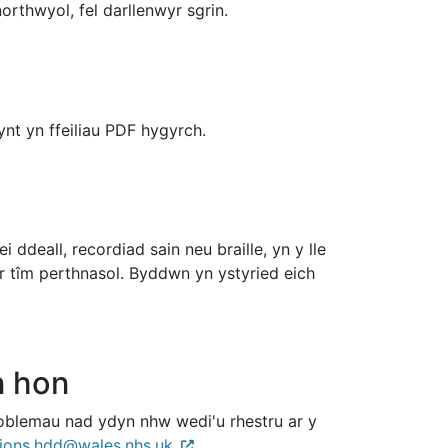
rthwyol, fel darllenwyr sgrin.
t yn ffeiliau PDF hygyrch.
eall, recordiad sain neu braille, yn y lle
r tîm perthnasol. Byddwn yn ystyried eich
n hon
oblemau nad ydyn nhw wedi'u rhestru ar y
ions.hdd@wales.nhs.uk