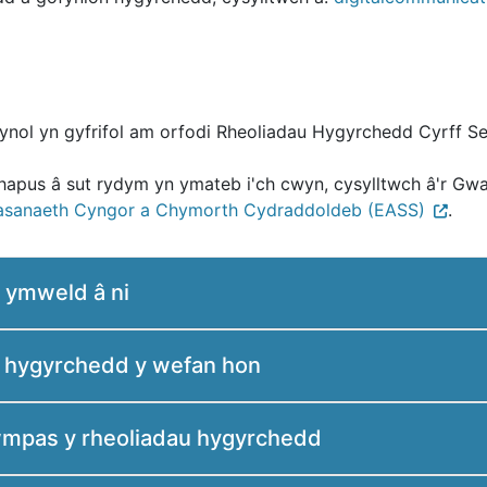
nol yn gyfrifol am orfodi Rheoliadau Hygyrchedd Cyrff 
 hapus â sut rydym yn ymateb i'ch cwyn, cysylltwch â'r G
wasanaeth Cyngor a Chymorth Cydraddoldeb (EASS)
.
u ymweld â ni
hygyrchedd y wefan hon
mpas y rheoliadau hygyrchedd