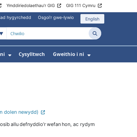
Ymddiriedolaethau'r GIG
GIG 111 Cymru
iad hygyrchedd
Osgoi'r gwe-lywio
English
Chwilio
ni
Cysylltwch
Gweithio i ni
odaeth i gleifion
yfer Digidol
dewislen ar gyfer Newyddion
Dangos isddewislen ar gyfer Amdanom ni
Dangos isddewi
wn dolen newydd)
osib allu defnyddio’r wefan hon, ac rydym