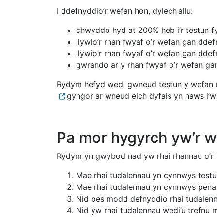
I ddefnyddio’r wefan hon, dylech allu:
chwyddo hyd at 200% heb i’r testun f
llywio’r rhan fwyaf o’r wefan gan dde
llywio’r rhan fwyaf o’r wefan gan d
gwrando ar y rhan fwyaf o’r wefan ga
Rydym hefyd wedi gwneud testun y wefan m
gyngor ar wneud eich dyfais yn haws i’
Pa mor hygyrch yw’r 
Rydym yn gwybod nad yw rhai rhannau o’r
Mae rhai tudalennau yn cynnwys testu
Mae rhai tudalennau yn cynnwys pen
Nid oes modd defnyddio rhai tudalenn
Nid yw rhai tudalennau wedi’u trefn