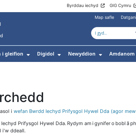
Byrddau iechyd
GIG Cymru
Map safle
Datgan
i gleifion
Digidol
Newyddion
Amdanom 
ewislen ar gyfer Gofal iechyd
Dangos isddewislen ar gyfer Gwyb
Dangos isddewislen ar g
Dangos isd
yrchedd
asol i
wefan Bwrdd Iechyd Prifysgol Hywel Dda (agor me
 Iechyd Prifysgol Hywel Dda. Rydym am i gynifer o bobl â ph
 i'w ddeall.