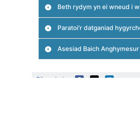
Beth rydym yn ei wneud i w
Paratoi'r datganiad hygyrc
Asesiad Baich Anghymesur
Dilynwch ni ar: