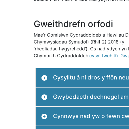
Gweithdrefn orfodi
Mae’r Comisiwn Cydraddoldeb a Hawliau Dy
Chymwysiadau Symudol) (Rhif 2) 2018 (y
'rheoliadau hygyrchedd’). Os nad ydych yn
Chymorth Cydraddoldeb
cysylltwch â’r G
Cysylltu â ni dros y ffôn ne
Gwybodaeth dechnegol am 
Cynnwys nad yw o fewn cw