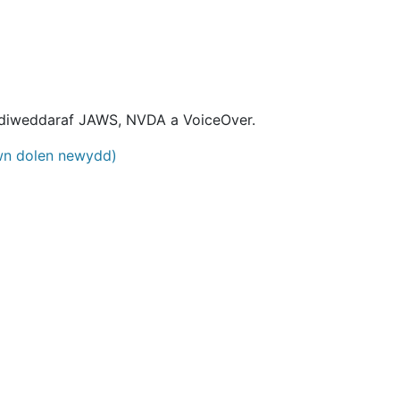
au diweddaraf JAWS, NVDA a VoiceOver.
wn dolen newydd)