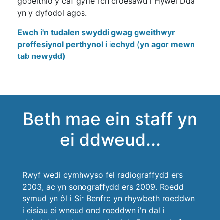
gobeithio y caf gyfle i’ch croesawu i Hywel Dda
yn y dyfodol agos.
Ewch i'n tudalen swyddi gwag gweithwyr
proffesiynol perthynol i iechyd (yn agor mewn
tab newydd)
Beth mae ein staff yn
ei ddweud...
Rwyf wedi cymhwyso fel radiograffydd ers
2003, ac yn sonograffydd ers 2009. Roedd
symud yn ôl i Sir Benfro yn rhywbeth roeddwn
i eisiau ei wneud ond roeddwn i'n dal i