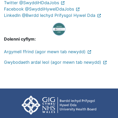
Twitter @SwyddiHDdaJobs
Facebook @SwyddiHywelDdaJobs
LinkedIn @Bwrdd Iechyd Prifysgol Hywel Dda
Dolenni cyflym:
Argymell ffrind (agor mewn tab newydd)
Gwybodaeth ardal leol (agor mewn tab newydd)