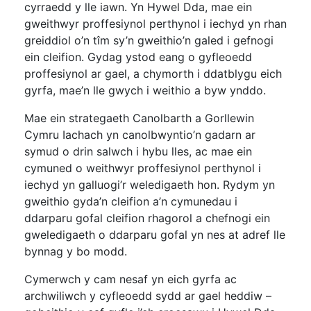
cyrraedd y lle iawn. Yn Hywel Dda, mae ein
gweithwyr proffesiynol perthynol i iechyd yn rhan
greiddiol o’n tîm sy’n gweithio’n galed i gefnogi
ein cleifion. Gydag ystod eang o gyfleoedd
proffesiynol ar gael, a chymorth i ddatblygu eich
gyrfa, mae’n lle gwych i weithio a byw ynddo.
Mae ein strategaeth Canolbarth a Gorllewin
Cymru Iachach yn canolbwyntio’n gadarn ar
symud o drin salwch i hybu lles, ac mae ein
cymuned o weithwyr proffesiynol perthynol i
iechyd yn galluogi’r weledigaeth hon. Rydym yn
gweithio gyda’n cleifion a’n cymunedau i
ddarparu gofal cleifion rhagorol a chefnogi ein
gweledigaeth o ddarparu gofal yn nes at adref lle
bynnag y bo modd.
Cymerwch y cam nesaf yn eich gyrfa ac
archwiliwch y cyfleoedd sydd ar gael heddiw –