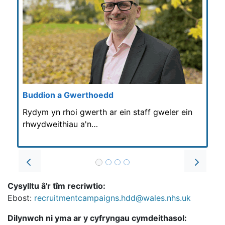
Buddion a Gwerthoedd
Rydym yn rhoi gwerth ar ein staff gweler ein
rhwydweithiau a'n…
Prev
Next
Cysylltu â'r tîm recriwtio:
Ebost:
recruitmentcampaigns.hdd@wales.nhs.uk
Dilynwch ni yma ar y cyfryngau cymdeithasol: