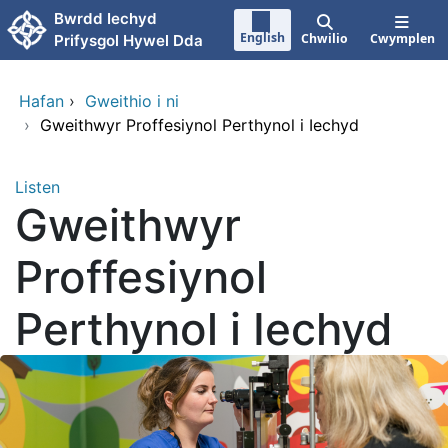
Neidio i'r prif gynnwy
Bwrdd Iechyd
English
Chwilio
Cwymplen
Prifysgol Hywel Dda
Hafan
›
Gweithio i ni
›
Gweithwyr Proffesiynol Perthynol i Iechyd
Listen
Gweithwyr
Proffesiynol
Perthynol i Iechyd