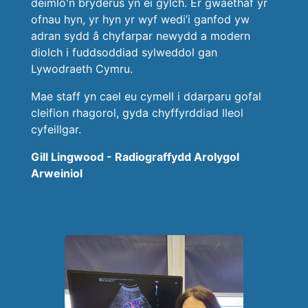
deimlo'n bryderus yn ei gylch. Er gwaethaf yr
ofnau hyn, yr hyn yr wyf wedi’i ganfod yw
adran sydd â chyfarpar newydd a modern
diolch i fuddsoddiad sylweddol gan
Lywodraeth Cymru.
Mae staff yn cael eu cymell i ddarparu gofal
cleifion rhagorol, gyda chyffyrddiad lleol
cyfeillgar.
Gill Lingwood - Radiograffydd Arolygol
Arweiniol