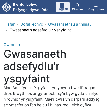
Neidio i'r prif gynnwy
Bwrdd Iechyd
English
Chwilio
Cwymplen
Prifysgol Hywel Dda
Hafan
›
Gofal iechyd
›
Gwasanaethau a thimau
›
Gwasanaeth adsefydlu'r ysgyfaint
Gwrando
Gwasanaeth
adsefydlu'r
ysgyfaint
Mae Adsefydlu’r Ysgyfaint yn ymyriad wedi’i ragnodi
dros 6 wythnos ar gyfer pobl sy’n byw gyda chlefyd
hirdymor yr ysgyfaint. Mae’r cwrs yn darparu addysg
ac ymarferion i’ch helpu i hunan-reoli eich cyflwr.