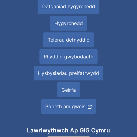
Datganiad hygyrchedd
Hygyrchedd
Telerau defnyddio
Rhyddid gwybodaeth
Hysbysiadau preifatrwydd
Geirfa
Popeth am gwcis
Lawrlwythwch Ap GIG Cymru