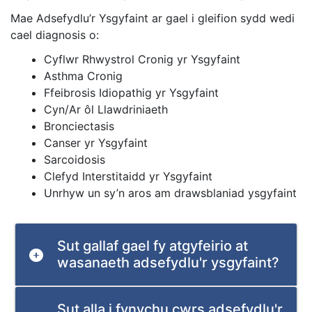
Mae Adsefydlu’r Ysgyfaint ar gael i gleifion sydd wedi
cael diagnosis o:
Cyflwr Rhwystrol Cronig yr Ysgyfaint
Asthma Cronig
Ffeibrosis Idiopathig yr Ysgyfaint
Cyn/Ar ôl Llawdriniaeth
Bronciectasis
Canser yr Ysgyfaint
Sarcoidosis
Clefyd Interstitaidd yr Ysgyfaint
Unrhyw un sy’n aros am drawsblaniad ysgyfaint
Sut gallaf gael fy atgyfeirio at
wasanaeth adsefydlu'r ysgyfaint?
Sut alla i fynychu cwrs adsefydlu'r