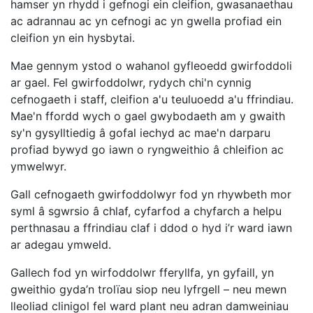
hamser yn rhydd i gefnogi ein cleifion, gwasanaethau
ac adrannau ac yn cefnogi ac yn gwella profiad ein
cleifion yn ein hysbytai.
Mae gennym ystod o wahanol gyfleoedd gwirfoddoli
ar gael. Fel gwirfoddolwr, rydych chi'n cynnig
cefnogaeth i staff, cleifion a'u teuluoedd a'u ffrindiau.
Mae'n ffordd wych o gael gwybodaeth am y gwaith
sy'n gysylltiedig â gofal iechyd ac mae'n darparu
profiad bywyd go iawn o ryngweithio â chleifion ac
ymwelwyr.
Gall cefnogaeth gwirfoddolwyr fod yn rhywbeth mor
syml â sgwrsio â chlaf, cyfarfod a chyfarch a helpu
perthnasau a ffrindiau claf i ddod o hyd i’r ward iawn
ar adegau ymweld.
Gallech fod yn wirfoddolwr fferyllfa, yn gyfaill, yn
gweithio gyda’n trolïau siop neu lyfrgell – neu mewn
lleoliad clinigol fel ward plant neu adran damweiniau