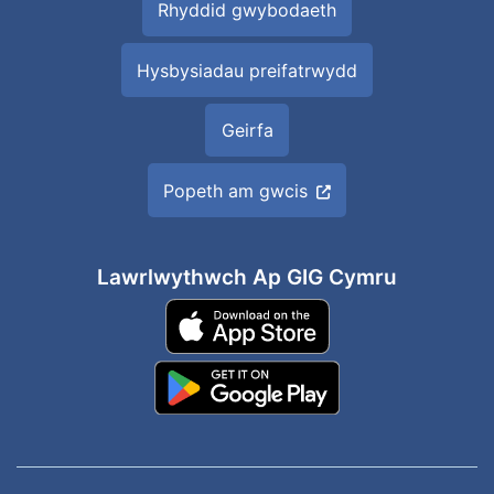
Rhyddid gwybodaeth
Hysbysiadau preifatrwydd
Geirfa
Popeth am gwcis
Lawrlwythwch Ap GIG Cymru