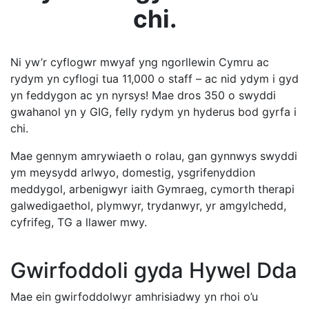
chi.
Ni yw’r cyflogwr mwyaf yng ngorllewin Cymru ac
rydym yn cyflogi tua 11,000 o staff – ac nid ydym i gyd
yn feddygon ac yn nyrsys! Mae dros 350 o swyddi
gwahanol yn y GIG, felly rydym yn hyderus bod gyrfa i
chi.
Mae gennym amrywiaeth o rolau, gan gynnwys swyddi
ym meysydd arlwyo, domestig, ysgrifenyddion
meddygol, arbenigwyr iaith Gymraeg, cymorth therapi
galwedigaethol, plymwyr, trydanwyr, yr amgylchedd,
cyfrifeg, TG a llawer mwy.
Gwirfoddoli gyda Hywel Dda
Mae ein gwirfoddolwyr amhrisiadwy yn rhoi o’u