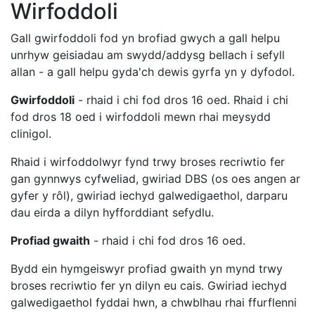
Wirfoddoli
Gall gwirfoddoli fod yn brofiad gwych a gall helpu
unrhyw geisiadau am swydd/addysg bellach i sefyll
allan - a gall helpu gyda'ch dewis gyrfa yn y dyfodol.
Gwirfoddoli
- rhaid i chi fod dros 16 oed. Rhaid i chi
fod dros 18 oed i wirfoddoli mewn rhai meysydd
clinigol.
Rhaid i wirfoddolwyr fynd trwy broses recriwtio fer
gan gynnwys cyfweliad, gwiriad DBS (os oes angen ar
gyfer y rôl), gwiriad iechyd galwedigaethol, darparu
dau eirda a dilyn hyfforddiant sefydlu.
Profiad gwaith
- rhaid i chi fod dros 16 oed.
Bydd ein hymgeiswyr profiad gwaith yn mynd trwy
broses recriwtio fer yn dilyn eu cais. Gwiriad iechyd
galwedigaethol fyddai hwn, a chwblhau rhai ffurflenni