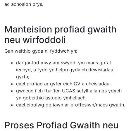
ac achosion brys.
Manteision profiad gwaith
neu wirfoddoli
Gan weithio gyda ni fyddwch yn:
darganfod mwy am swyddi ym maes gofal
iechyd, a fydd yn helpu gyda'ch dewisiadau
gyrfa;
cael profiad ar gyfer eich CV a cheisiadau;
gwneud i'ch ffurflen UCAS sefyll allan os ydych
yn gobeithio astudio ymhellach;
cael cipolwg go iawn ar broffesiwn/maes gwaith.
Proses Profiad Gwaith neu