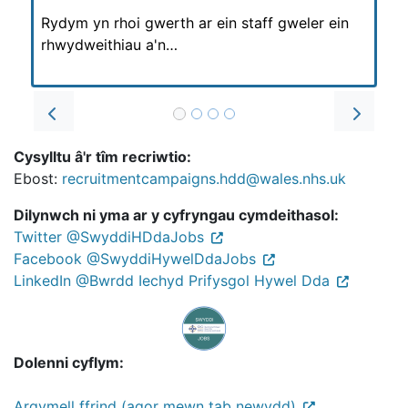
Rydym yn rhoi gwerth ar ein staff gweler ein
rhwydweithiau a'n…
Prev
Next
Cysylltu â'r tîm recriwtio:
Ebost:
recruitmentcampaigns.hdd@wales.nhs.uk
Dilynwch ni yma ar y cyfryngau cymdeithasol:
Twitter @SwyddiHDdaJobs
Facebook @SwyddiHywelDdaJobs
LinkedIn @Bwrdd Iechyd Prifysgol Hywel Dda
Dolenni cyflym:
Argymell ffrind (agor mewn tab newydd)