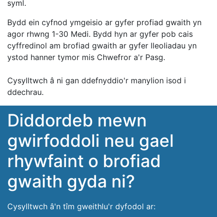
syml.
Bydd ein cyfnod ymgeisio ar gyfer profiad gwaith yn
agor rhwng 1-30 Medi. Bydd hyn ar gyfer pob cais
cyffredinol am brofiad gwaith ar gyfer lleoliadau yn
ystod hanner tymor mis Chwefror a'r Pasg.
Cysylltwch â ni gan ddefnyddio'r manylion isod i
ddechrau.
Diddordeb mewn
gwirfoddoli neu gael
rhywfaint o brofiad
gwaith gyda ni?
Cysylltwch â'n tîm gweithlu'r dyfodol ar: