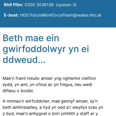
Rhif Ffôn:
0300 3036138 (opsiwn 3)
E-bost:
HDD.FutureWorkforceTeam@wales.nhs.uk
Beth mae ein
gwirfoddolwyr yn ei
ddweud...
Mae'n fraint treulio amser yng nghwmni cleifion
sydd, yn aml, yn ofnus ac yn fregus, neu wedi
diflasu o bosibl.
A minnau'n wirfoddolwr, mae gennyf amser, sy'n
beth amhrisiadwy, a hyd yn oed a'r ewyllys orau yn
y byd, mae'n anhygoel o brin ymhlith y staff ar y