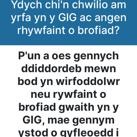
Ydych chi'n chwilio am
yrfa yn y GIG ac angen
rhywfaint o brofiad?
P'un a oes gennych
ddiddordeb mewn
bod yn wirfoddolwr
neu rywfaint o
brofiad gwaith yn y
GIG, mae gennym
ystod o gyfleoedd i