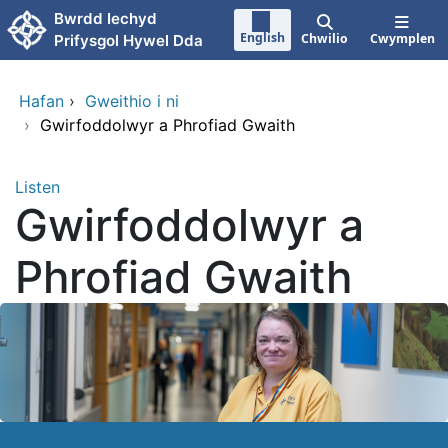
Neidio i'r prif gynnwy
Bwrdd Iechyd
English
Chwilio
Cwymplen
Prifysgol Hywel Dda
Hafan
›
Gweithio i ni
›
Gwirfoddolwyr a Phrofiad Gwaith
Listen
Gwirfoddolwyr a
Phrofiad Gwaith