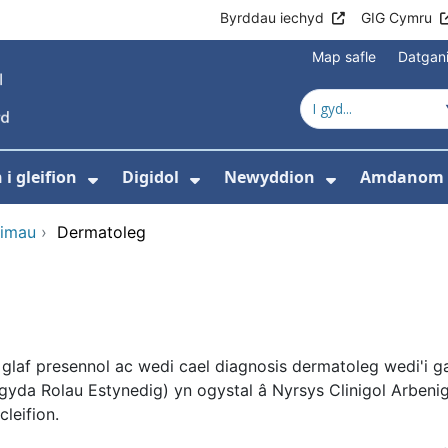
Byrddau iechyd
GIG Cymru
Map safle
Datgan
i gleifion
Digidol
Newyddion
Amdanom 
ewislen ar gyfer Gofal iechyd
Dangos isddewislen ar gyfer Gwyb
Dangos isddewislen ar g
Dangos isd
himau
›
Dermatoleg
 glaf presennol ac wedi cael diagnosis dermatoleg wedi'i
da Rolau Estynedig) yn ogystal â Nyrsys Clinigol Arbeni
cleifion.