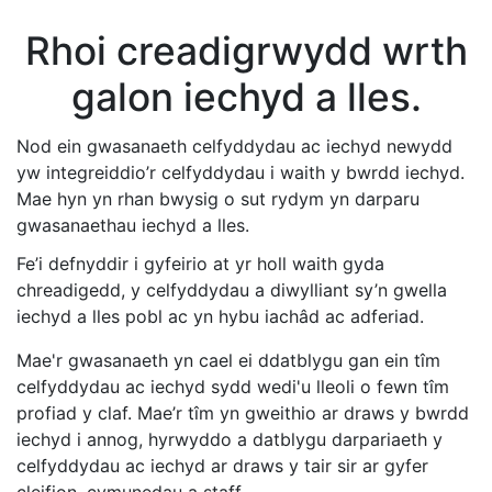
Rhoi creadigrwydd wrth
galon iechyd a lles.
Nod ein gwasanaeth celfyddydau ac iechyd newydd
yw integreiddio’r celfyddydau i waith y bwrdd iechyd.
Mae hyn yn rhan bwysig o sut rydym yn darparu
gwasanaethau iechyd a lles.
Fe’i defnyddir i gyfeirio at yr holl waith gyda
chreadigedd, y celfyddydau a diwylliant sy’n gwella
iechyd a lles pobl ac yn hybu iachâd ac adferiad.
Mae'r gwasanaeth yn cael ei ddatblygu gan ein tîm
celfyddydau ac iechyd sydd wedi'u lleoli o fewn tîm
profiad y claf. Mae’r tîm yn gweithio ar draws y bwrdd
iechyd i annog, hyrwyddo a datblygu darpariaeth y
celfyddydau ac iechyd ar draws y tair sir ar gyfer
cleifion, cymunedau a staff.