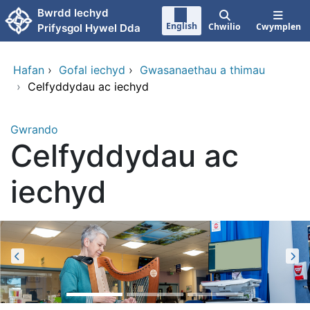
Neidio i'r prif gynnwy
Bwrdd Iechyd
English
Chwilio
Cwymplen
Prifysgol Hywel Dda
Hafan
›
Gofal iechyd
›
Gwasanaethau a thimau
›
Celfyddydau ac iechyd
Gwrando
Celfyddydau ac
iechyd