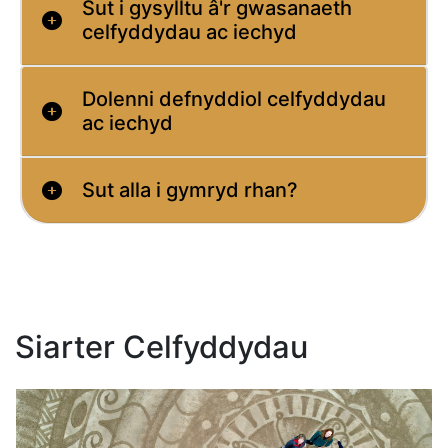
Sut i gysylltu â'r gwasanaeth
celfyddydau ac iechyd
Dolenni defnyddiol celfyddydau
ac iechyd
Sut alla i gymryd rhan?
Siarter Celfyddydau