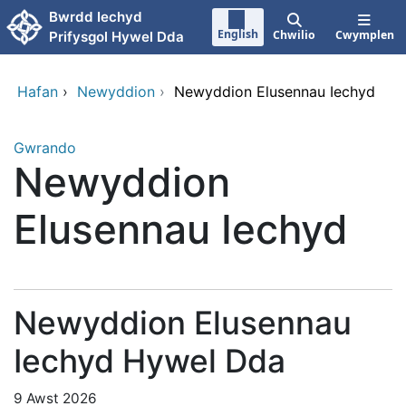
Neidio i'r prif gynnwy
Bwrdd Iechyd
English
Chwilio
Cwymplen
Prifysgol Hywel Dda
Hafan
›
Newyddion
›
Newyddion Elusennau Iechyd
Gwrando
Newyddion
Elusennau Iechyd
Newyddion Elusennau
Iechyd Hywel Dda
9 Awst 2026