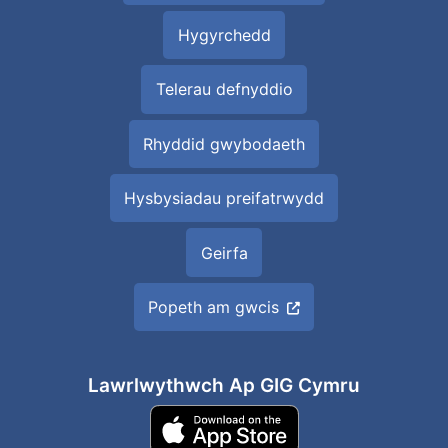
Hygyrchedd
Telerau defnyddio
Rhyddid gwybodaeth
Hysbysiadau preifatrwydd
Geirfa
Popeth am gwcis
Lawrlwythwch Ap GIG Cymru