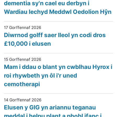
dementia sy'n cael eu derbyn i
Wardiau Iechyd Meddwl Oedolion Hŷn
17 Gorffennaf 2026
Diwrnod golff saer lleol yn codi dros
£10,000 i elusen
15 Gorffennaf 2026
Mam i ddau o blant yn cwblhau Hyrox i
roi rhywbeth yn ôl i'r uned
cemotherapi
14 Gorffennaf 2026
Elusen y GIG yn ariannu teganau
meddal i helpu plant a phobl ifanc i