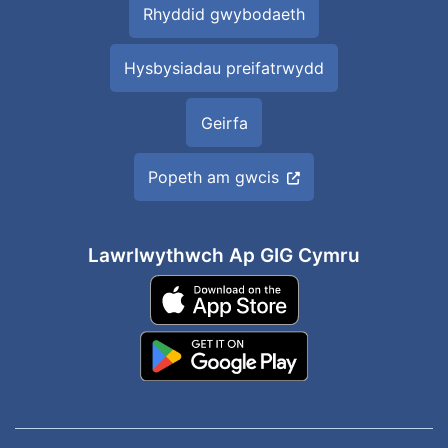
Rhyddid gwybodaeth
Hysbysiadau preifatrwydd
Geirfa
Popeth am gwcis
Lawrlwythwch Ap GIG Cymru