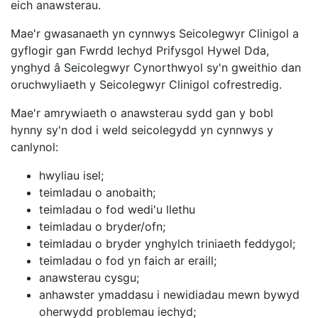
eich anawsterau.
Mae'r gwasanaeth yn cynnwys Seicolegwyr Clinigol a
gyflogir gan Fwrdd Iechyd Prifysgol Hywel Dda,
ynghyd â Seicolegwyr Cynorthwyol sy'n gweithio dan
oruchwyliaeth y Seicolegwyr Clinigol cofrestredig.
Mae'r amrywiaeth o anawsterau sydd gan y bobl
hynny sy'n dod i weld seicolegydd yn cynnwys y
canlynol:
hwyliau isel;
teimladau o anobaith;
teimladau o fod wedi'u llethu
teimladau o bryder/ofn;
teimladau o bryder ynghylch triniaeth feddygol;
teimladau o fod yn faich ar eraill;
anawsterau cysgu;
anhawster ymaddasu i newidiadau mewn bywyd
oherwydd problemau iechyd;