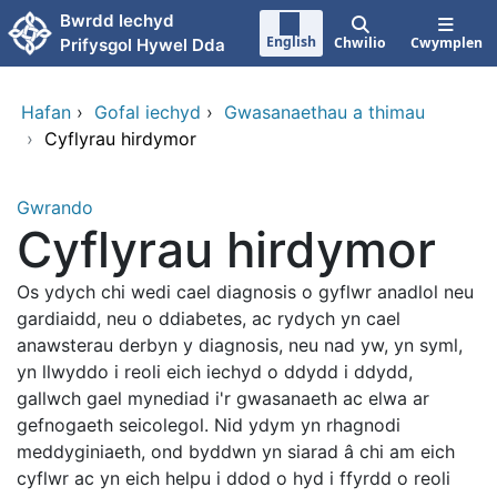
Neidio i'r prif gynnwy
Bwrdd Iechyd
English
Chwilio
Cwymplen
Prifysgol Hywel Dda
Hafan
›
Gofal iechyd
›
Gwasanaethau a thimau
›
Cyflyrau hirdymor
Gwrando
Cyflyrau hirdymor
Os ydych chi wedi cael diagnosis o gyflwr anadlol neu
gardiaidd, neu o ddiabetes, ac rydych yn cael
anawsterau derbyn y diagnosis, neu nad yw, yn syml,
yn llwyddo i reoli eich iechyd o ddydd i ddydd,
gallwch gael mynediad i'r gwasanaeth ac elwa ar
gefnogaeth seicolegol. Nid ydym yn rhagnodi
meddyginiaeth, ond byddwn yn siarad â chi am eich
cyflwr ac yn eich helpu i ddod o hyd i ffyrdd o reoli