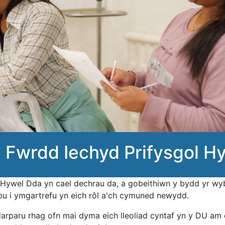
i Fwrdd Iechyd Prifysgol H
ywel Dda yn cael dechrau da, a gobeithiwn y bydd yr wybo
pu i ymgartrefu yn eich rôl a'ch cymuned newydd.
darparu rhag ofn mai dyma eich lleoliad cyntaf yn y DU am