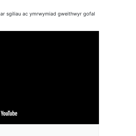
 ar sgiliau ac ymrwymiad gweithwyr gofal