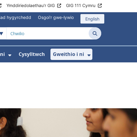
Ymddiriedolaethau'r GIG
GIG 111 Cymru
iad hygyrchedd
Osgoi'r gwe-lywio
English
Chwilio
ni
Cysylltwch
Gweithio i ni
odaeth i gleifion
yfer Digidol
dewislen ar gyfer Newyddion
Dangos isddewislen ar gyfer Amdanom ni
Dangos isddewi