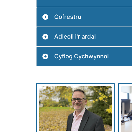
Cofrestru
Adleoli i'r ardal
Cyflog Cychwynnol