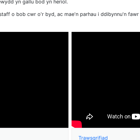
wydd yn gallu bod yn heriol.
taff o bob cwr o'r byd, ac mae'n parhau i ddibynnu'n fawr
Trawsgrifiad