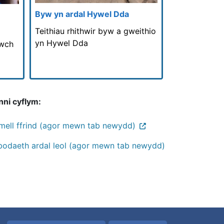
Byw yn ardal Hywel Dda
Teithiau rhithwir byw a gweithio
yn Hywel Dda
nwch
nni cyflym:
mell ffrind (agor mewn tab newydd)
odaeth ardal leol (agor mewn tab newydd)