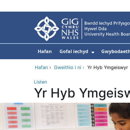
Neidio i'r prif gynnwy
Hafan
Gofal iechyd
Gwybodaeth 
Dangos isdd
Hafan
›
Gweithio i ni
›
Yr Hyb Ymgeiswyr
Listen
Yr Hyb Ymgeis