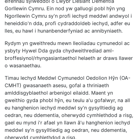
elfennau sylweddol o Lwybr Llesiant Dementia
Gorllewin Cymru. Ein nod yw galluogi pobl hŷn yng
Ngorllewin Cymru sy'n profi iechyd meddwl andwyol i
heneiddio'n dda, profi cydraddoldeb iechyd, adfer eu
lles, eu hawl i hunanbenderfyniad ac annibyniaeth.
Rydym yn gweithredu mewn lleoliadau cymunedol ac
ysbyty Hywel Dda gyda chydweithrediad aml-
broffesiynol/rhyngasiantaethol helaeth ar draws llawer
o wasanaethau.
Timau Iechyd Meddwl Cymunedol Oedolion Hŷn (OA-
CMHT) gwasanaeth asesu, gofal a thriniaeth
amlddisgyblaethol arbenigol eilaidd. Maent yn
gweithio gyda phobl hŷn, eu teulu a'u gofalwyr, na all
eu hanghenion iechyd meddwl sy'n gysylltiedig ag
oedran, neu ddementia, oherwydd cymhlethdod a risg,
gael eu mynd i'r afael yn llawn â'u hanghenion iechyd
meddwl sy'n gysylltiedig ag oedran, neu ddementia,
oherwydd cymhlethdod a risg.