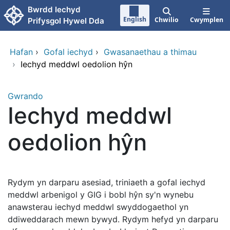
Neidio i'r prif gynnwy
Bwrdd Iechyd
English
Chwilio
Cwymplen
Prifysgol Hywel Dda
Hafan
›
Gofal iechyd
›
Gwasanaethau a thimau
›
Iechyd meddwl oedolion hŷn
Gwrando
Iechyd meddwl
oedolion hŷn
Rydym yn darparu asesiad, triniaeth a gofal iechyd
meddwl arbenigol y GIG i bobl hŷn sy'n wynebu
anawsterau iechyd meddwl swyddogaethol yn
ddiweddarach mewn bywyd. Rydym hefyd yn darparu