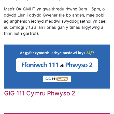
Mae'r OA-CMHT yn gweithredu rhwng 9am - 5pm, o
ddydd Llun i ddydd Gwener (lle bo angen, mae pobl
ag anghenion iechyd meddwl swyddogaethol yn cael
eu cefnogi y tu allan i oriau gan y timau argyfwng a
thriniaeth gartref).
GIG 111 Cymru Phwyso 2