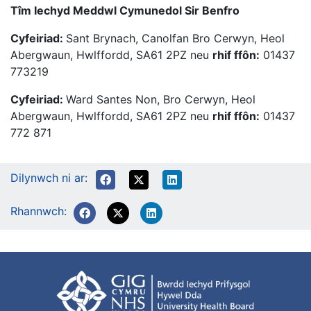
Tîm Iechyd Meddwl Cymunedol Sir Benfro
Cyfeiriad:
Sant Brynach, Canolfan Bro Cerwyn, Heol
Abergwaun, Hwlffordd, SA61 2PZ neu
rhif ffôn:
01437
773219
Cyfeiriad:
Ward Santes Non, Bro Cerwyn, Heol
Abergwaun, Hwlffordd, SA61 2PZ neu
rhif ffôn:
01437
772 871
Dilynwch ni ar:
Rhannwch: