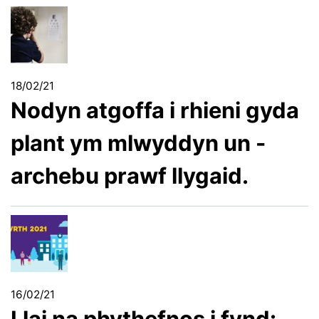
18/02/21
Nodyn atgoffa i rhieni gyda
plant ym mlwyddyn un -
archebu prawf llygaid.
16/02/21
Llai na phythefnos i fynd: