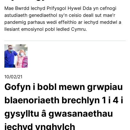
Mae Bwrdd Iechyd Prifysgol Hywel Dda yn cefnogi
astudiaeth genedlaethol sy'n ceisio deall sut mae'r
pandemig parhaus wedi effeithio ar iechyd meddwl a
llesiant emosiynol pobl ledled Cymru.
10/02/21
Gofyn i bobl mewn grwpiau
blaenoriaeth brechlyn 1 i 4 i
gysylltu â gwasanaethau
iechyd ynghylch