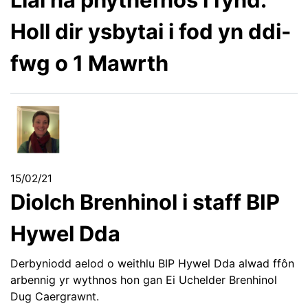
Holl dir ysbytai i fod yn ddi-
fwg o 1 Mawrth
15/02/21
Diolch Brenhinol i staff BIP
Hywel Dda
Derbyniodd aelod o weithlu BIP Hywel Dda alwad ffôn
arbennig yr wythnos hon gan Ei Uchelder Brenhinol
Dug Caergrawnt.