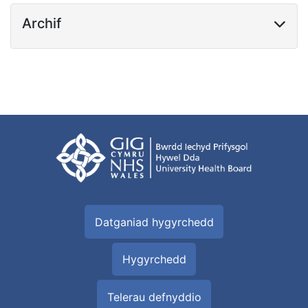
Archif
Datganiad hygyrchedd
Hygyrchedd
Telerau defnyddio