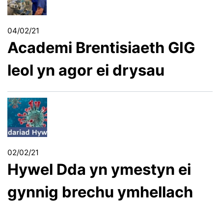
04/02/21
Academi Brentisiaeth GIG
leol yn agor ei drysau
02/02/21
Hywel Dda yn ymestyn ei
gynnig brechu ymhellach