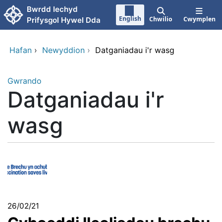
Neidio i'r prif gynnwy
Bwrdd Iechyd
English
Chwilio
Cwymplen
Prifysgol Hywel Dda
Hafan
›
Newyddion
›
Datganiadau i'r wasg
Gwrando
Datganiadau i'r
wasg
26/02/21