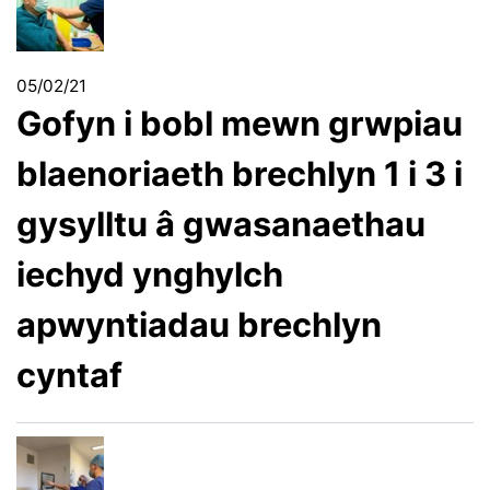
05/02/21
Gofyn i bobl mewn grwpiau
blaenoriaeth brechlyn 1 i 3 i
gysylltu â gwasanaethau
iechyd ynghylch
apwyntiadau brechlyn
cyntaf