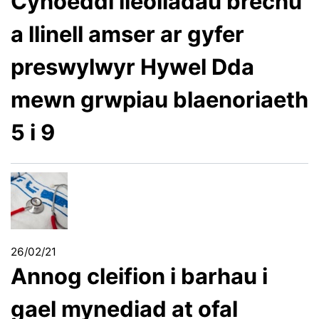
Cyhoeddi lleoliadau brechu
a llinell amser ar gyfer
preswylwyr Hywel Dda
mewn grwpiau blaenoriaeth
5 i 9
26/02/21
Annog cleifion i barhau i
gael mynediad at ofal