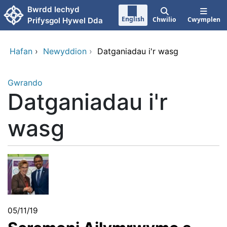
Neidio i'r prif gynnwy
Bwrdd Iechyd
English
Chwilio
Cwymplen
Prifysgol Hywel Dda
Hafan
›
Newyddion
›
Datganiadau i'r wasg
Gwrando
Datganiadau i'r
wasg
05/11/19