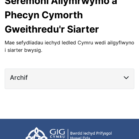
Seremoni Ailymrwymo a
Phecyn Cymorth
Gweithredu'r Siarter
Mae sefydliadau iechyd ledled Cymru wedi ailgyflwyno
i siarter bwysig.
Archif