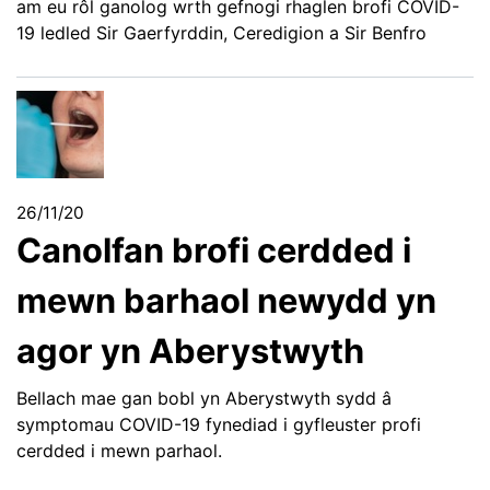
am eu rôl ganolog wrth gefnogi rhaglen brofi COVID-
19 ledled Sir Gaerfyrddin, Ceredigion a Sir Benfro
26/11/20
Canolfan brofi cerdded i
mewn barhaol newydd yn
agor yn Aberystwyth
Bellach mae gan bobl yn Aberystwyth sydd â
symptomau COVID-19 fynediad i gyfleuster profi
cerdded i mewn parhaol.