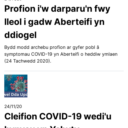
Profion i'w darparu'n fwy
lleol i gadw Aberteifi yn
ddiogel
Bydd modd archebu profion ar gyfer pobl â
symptomau COVID-19 yn Aberteifi o heddiw ymlaen
(24 Tachwedd 2020).
24/11/20
Cleifion COVID-19 wedi'u