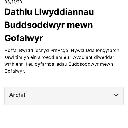
03/11/20
Dathlu Llwyddiannau
Buddsoddwyr mewn
Gofalwyr
Hoffai Bwrdd Iechyd Prifysgol Hywel Dda longyfarch
sawl tîm yn ein siroedd am eu llwyddiant diweddar
wrth ennill eu dyfarndaliadau Buddsoddwyr mewn
Gofalwyr.
Archif