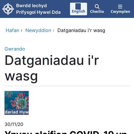
Neidio i'r prif gynnwy
Bwrdd Iechyd
English
Chwilio
Cwymplen
Prifysgol Hywel Dda
Hafan
›
Newyddion
›
Datganiadau i'r wasg
Gwrando
Datganiadau i'r
wasg
30/11/20