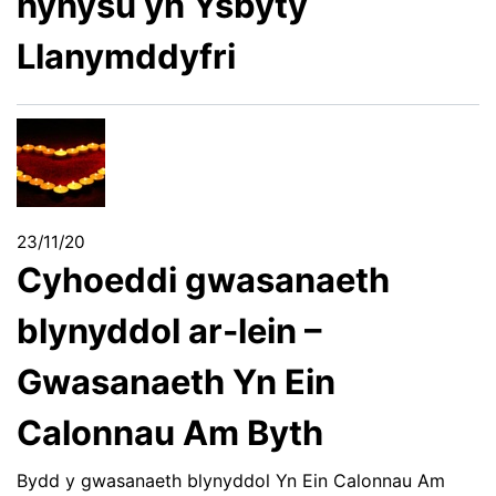
hynysu yn Ysbyty
Llanymddyfri
23/11/20
Cyhoeddi gwasanaeth
blynyddol ar-lein –
Gwasanaeth Yn Ein
Calonnau Am Byth
Bydd y gwasanaeth blynyddol Yn Ein Calonnau Am