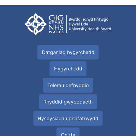
Datganiad hygyrchedd
Hygyrchedd
Telerau defnyddio
Rhyddid gwybodaeth
Hysbysiadau preifatrwydd
Geirfa