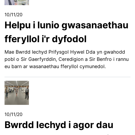
10/11/20
Helpu i lunio gwasanaethau
fferyllol i'r dyfodol
Mae Bwrdd Iechyd Prifysgol Hywel Dda yn gwahodd
pobl o Sir Gaerfyrddin, Ceredigion a Sir Benfro i rannu
eu barn ar wasanaethau fferyllol cymunedol.
10/11/20
Bwrdd Iechyd i agor dau