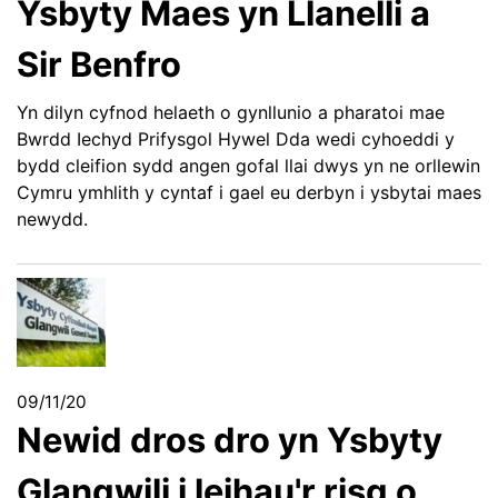
Ysbyty Maes yn Llanelli a
Sir Benfro
Yn dilyn cyfnod helaeth o gynllunio a pharatoi mae
Bwrdd Iechyd Prifysgol Hywel Dda wedi cyhoeddi y
bydd cleifion sydd angen gofal llai dwys yn ne orllewin
Cymru ymhlith y cyntaf i gael eu derbyn i ysbytai maes
newydd.
09/11/20
Newid dros dro yn Ysbyty
Glangwili i leihau'r risg o