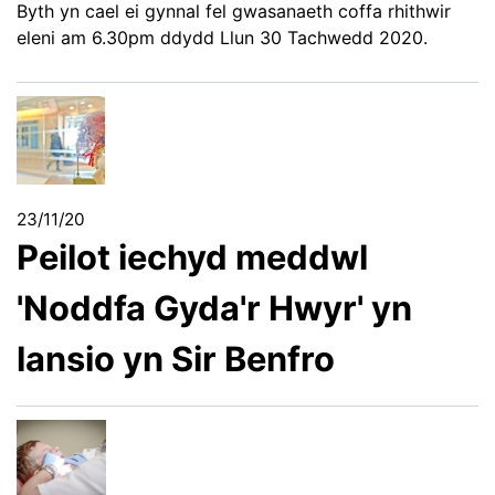
Byth yn cael ei gynnal fel gwasanaeth coffa rhithwir
eleni am 6.30pm ddydd Llun 30 Tachwedd 2020.
23/11/20
Peilot iechyd meddwl
'Noddfa Gyda'r Hwyr' yn
lansio yn Sir Benfro