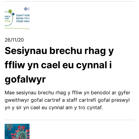
26/11/20
Sesiynau brechu rhag y
ffliw yn cael eu cynnal i
gofalwyr
Mae sesiynau brechu rhag y ffliw yn benodol ar gyfer
gweithwyr gofal cartref a staff cartrefi gofal preswyl
yn y sir yn cael eu cynnal am y tro cyntaf.