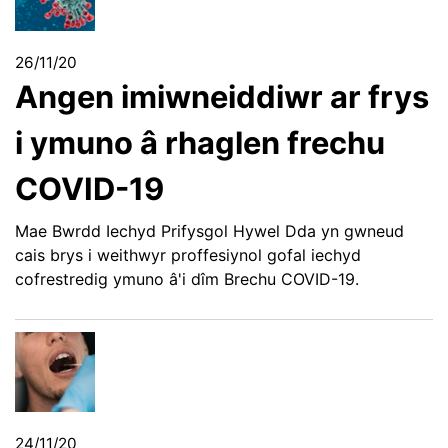
26/11/20
Angen imiwneiddiwr ar frys
i ymuno â rhaglen frechu
COVID-19
Mae Bwrdd Iechyd Prifysgol Hywel Dda yn gwneud
cais brys i weithwyr proffesiynol gofal iechyd
cofrestredig ymuno â'i dîm Brechu COVID-19.
24/11/20