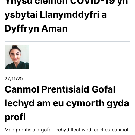
Ynysu cleifion COVID-19 yn
ysbytai Llanymddyfri a
Dyffryn Aman
27/11/20
Canmol Prentisiaid Gofal
Iechyd am eu cymorth gyda
profi
Mae prentisiaid gofal iechyd lleol wedi cael eu canmol