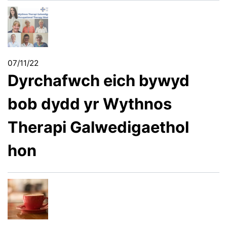
07/11/22
Dyrchafwch eich bywyd
bob dydd yr Wythnos
Therapi Galwedigaethol
hon