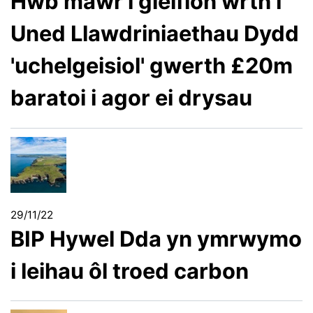
Hwb mawr i gleifion wrth i
Uned Llawdriniaethau Dydd
'uchelgeisiol' gwerth £20m
baratoi i agor ei drysau
29/11/22
BIP Hywel Dda yn ymrwymo
i leihau ôl troed carbon