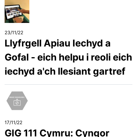
23/11/22
Llyfrgell Apiau Iechyd a
Gofal - eich helpu i reoli eich
iechyd a'ch llesiant gartref
17/11/22
GIG 111 Cymru: Cyngor