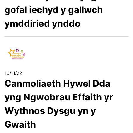
gofal iechyd y gallwch
ymddiried ynddo
16/11/22
Canmoliaeth Hywel Dda
yng Ngwobrau Effaith yr
Wythnos Dysgu yn y
Gwaith