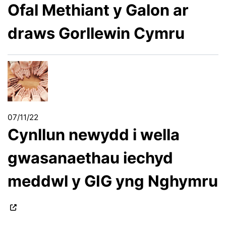
Ofal Methiant y Galon ar
draws Gorllewin Cymru
07/11/22
Cynllun newydd i wella
gwasanaethau iechyd
meddwl y GIG yng Nghymru