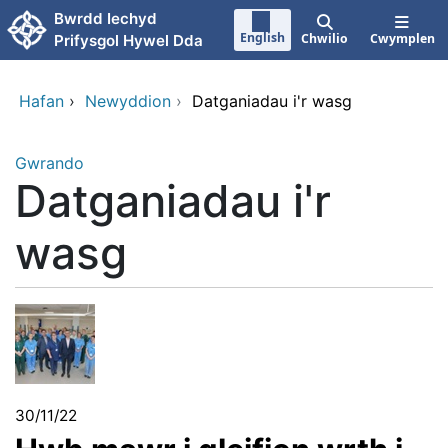
Neidio i'r prif gynnwy
Bwrdd Iechyd
English
Chwilio
Cwymplen
Prifysgol Hywel Dda
Hafan
›
Newyddion
›
Datganiadau i'r wasg
Gwrando
Datganiadau i'r
wasg
30/11/22