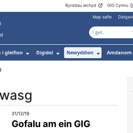
Byrddau iechyd
GIG Cymru
Map safle
Datgan
i gleifion
Digidol
Newyddion
Amdanom 
ewislen ar gyfer Gofal iechyd
Dangos isddewislen ar gyfer Gwyb
Dangos isddewislen ar g
Dangos isd
g
 wasg
31/12/19
Gofalu am ein GIG