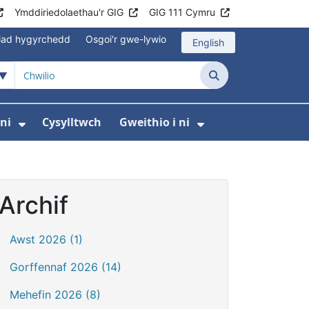
Ymddiriedolaethau'r GIG
GIG 111 Cymru
iad hygyrchedd
Osgoi'r gwe-lywio
English
Chwilio
ni
Cysylltwch
Gweithio i ni
odaeth i gleifion
yfer Digidol
dewislen ar gyfer Newyddion
Dangos isddewislen ar gyfer Amdanom ni
Dangos isddewi
Archif
Awst 2026 (1)
Gorffennaf 2026 (14)
Mehefin 2026 (8)