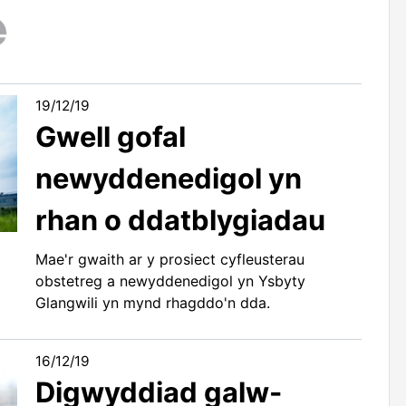
19/12/19
Gwell gofal
newyddenedigol yn
rhan o ddatblygiadau
Mae'r gwaith ar y prosiect cyfleusterau
obstetreg a newyddenedigol yn Ysbyty
Glangwili yn mynd rhagddo'n dda.
16/12/19
Digwyddiad galw-