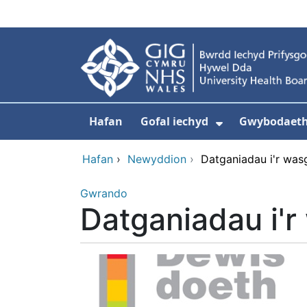
Neidio i'r prif gynnwy
Hafan
Gofal iechyd
Gwybodaeth 
Dangos isdd
Hafan
›
Newyddion
›
Datganiadau i'r was
Gwrando
Datganiadau i'r