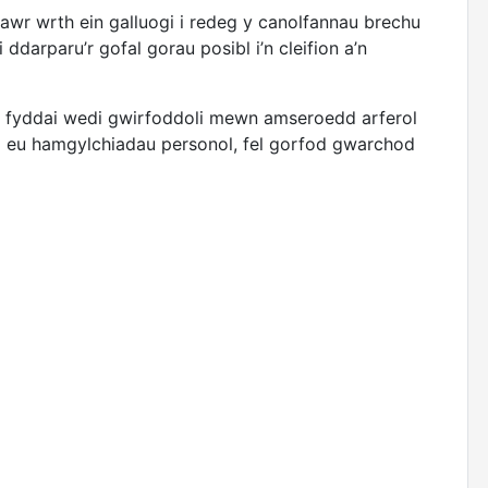
wr wrth ein galluogi i redeg y canolfannau brechu
 ddarparu’r gofal gorau posibl i’n cleifion a’n
 a fyddai wedi gwirfoddoli mewn amseroedd arferol
eu hamgylchiadau personol, fel gorfod gwarchod