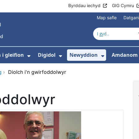
Byrddau iechyd
GIG Cymru
Map safle
Datgan
i gleifion
Digidol
Newyddion
Amdanom 
ewislen ar gyfer Gofal iechyd
Dangos isddewislen ar gyfer Gwyb
Dangos isddewislen ar g
Dangos isd
g
›
Diolch i'n gwirfoddolwyr
foddolwyr