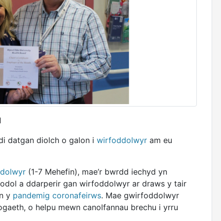
d
i datgan diolch o galon i
wirfoddolwyr
am eu
ddolwyr
(1-7 Mehefin), mae’r bwrdd iechyd yn
dol a ddarperir gan wirfoddolwyr ar draws y tair
an y
pandemig coronafeirws
. Mae gwirfoddolwyr
ogaeth, o helpu mewn canolfannau brechu i yrru