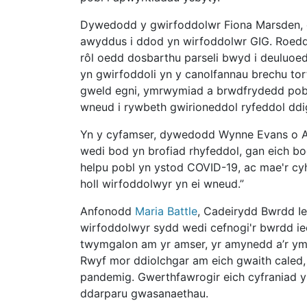
Dywedodd y gwirfoddolwr Fiona Marsden, o
awyddus i ddod yn wirfoddolwr GIG. Roedd y
rôl oedd dosbarthu parseli bwyd i deuluoe
yn gwirfoddoli yn y canolfannau brechu tor
gweld egni, ymrwymiad a brwdfrydedd pobl 
wneud i rywbeth gwirioneddol ryfeddol ddi
Yn y cyfamser, dywedodd Wynne Evans o A
wedi bod yn brofiad rhyfeddol, gan eich bo
helpu pobl yn ystod COVID-19, ac mae'r cy
holl wirfoddolwyr yn ei wneud.”
Anfonodd
Maria Battle
, Cadeirydd Bwrdd Ie
wirfoddolwyr sydd wedi cefnogi'r bwrdd iec
twymgalon am yr amser, yr amynedd a’r ymr
Rwyf mor ddiolchgar am eich gwaith caled,
pandemig. Gwerthfawrogir eich cyfraniad y
ddarparu gwasanaethau.