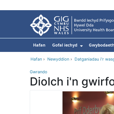
Neidio i'r prif gynnwy
Hafan
Gofal iechyd
Gwybodaeth 
Dangos isdd
Hafan
›
Newyddion
›
Datganiadau i'r was
Gwrando
Diolch i'n gwir