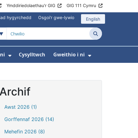
Ymddiriedolaethau'r GIG
GIG 111 Cymru
iad hygyrchedd
Osgoi'r gwe-lywio
English
Chwilio
ni
Cysylltwch
Gweithio i ni
odaeth i gleifion
yfer Digidol
dewislen ar gyfer Newyddion
Dangos isddewislen ar gyfer Amdanom ni
Dangos isddewi
Archif
Awst 2026 (1)
Gorffennaf 2026 (14)
Mehefin 2026 (8)