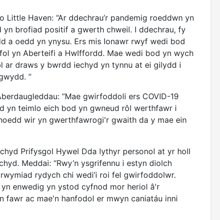
 Little Haven: “Ar ddechrau’r pandemig roeddwn yn
n brofiad positif a gwerth chweil. I ddechrau, fy
dd a oedd yn ynysu. Ers mis Ionawr rwyf wedi bod
fol yn Aberteifi a Hwlffordd. Mae wedi bod yn wych
ar draws y bwrdd iechyd yn tynnu at ei gilydd i
gwydd. ”
berdaugleddau: “Mae gwirfoddoli ers COVID-19
d yn teimlo eich bod yn gwneud rôl werthfawr i
hoedd wir yn gwerthfawrogi'r gwaith da y mae ein
chyd Prifysgol Hywel Dda lythyr personol at yr holl
hyd. Meddai: “Rwy’n ysgrifennu i estyn diolch
wymiad rydych chi wedi’i roi fel gwirfoddolwr.
 yn enwedig yn ystod cyfnod mor heriol â'r
n fawr ac mae'n hanfodol er mwyn caniatáu inni