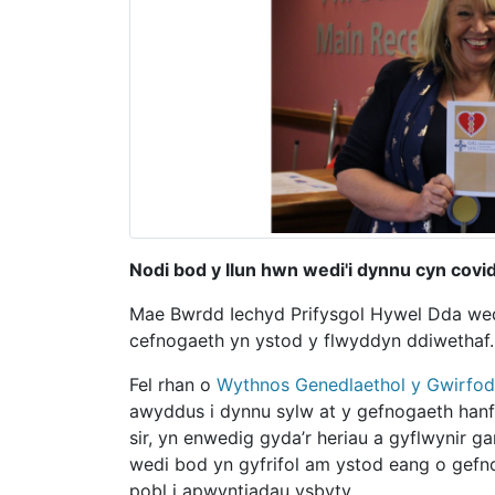
Nodi bod y llun hwn wedi'i dynnu cyn covi
Mae Bwrdd Iechyd Prifysgol Hywel Dda wed
cefnogaeth yn ystod y flwyddyn ddiwethaf.
Fel rhan o
Wythnos Genedlaethol y Gwirfo
awyddus i dynnu sylw at y gefnogaeth hanfo
sir, yn enwedig gyda’r heriau a gyflwynir g
wedi bod yn gyfrifol am ystod eang o gefn
pobl i apwyntiadau ysbyty.