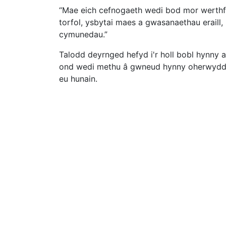
“Mae eich cefnogaeth wedi bod mor werthfa
torfol, ysbytai maes a gwasanaethau eraill, i
cymunedau.”
Talodd deyrnged hefyd i'r holl bobl hynny
ond wedi methu â gwneud hynny oherwydd 
eu hunain.