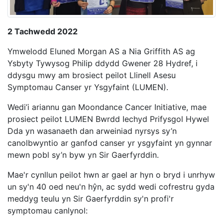
2 Tachwedd 2022
Ymwelodd Eluned Morgan AS a Nia Griffith AS ag
Ysbyty Tywysog Philip ddydd Gwener 28 Hydref, i
ddysgu mwy am brosiect peilot Llinell Asesu
Symptomau Canser yr Ysgyfaint (LUMEN).
Wedi’i ariannu gan Moondance Cancer Initiative, mae
prosiect peilot LUMEN Bwrdd Iechyd Prifysgol Hywel
Dda yn wasanaeth dan arweiniad nyrsys sy’n
canolbwyntio ar ganfod canser yr ysgyfaint yn gynnar
mewn pobl sy’n byw yn Sir Gaerfyrddin.
Mae'r cynllun peilot hwn ar gael ar hyn o bryd i unrhyw
un sy'n 40 oed neu'n hŷn, ac sydd wedi cofrestru gyda
meddyg teulu yn Sir Gaerfyrddin sy'n profi'r
symptomau canlynol: