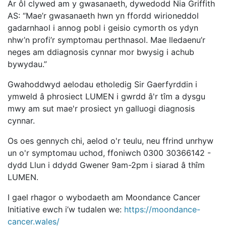
Ar ôl clywed am y gwasanaeth, dywedodd Nia Griffith
AS: “Mae’r gwasanaeth hwn yn ffordd wirioneddol
gadarnhaol i annog pobl i geisio cymorth os ydyn
nhw’n profi’r symptomau perthnasol. Mae lledaenu’r
neges am ddiagnosis cynnar mor bwysig i achub
bywydau.”
Gwahoddwyd aelodau etholedig Sir Gaerfyrddin i
ymweld â phrosiect LUMEN i gwrdd â'r tîm a dysgu
mwy am sut mae'r prosiect yn galluogi diagnosis
cynnar.
Os oes gennych chi, aelod o'r teulu, neu ffrind unrhyw
un o'r symptomau uchod, ffoniwch 0300 30366142 -
dydd Llun i ddydd Gwener 9am-2pm i siarad â thîm
LUMEN.
I gael rhagor o wybodaeth am Moondance Cancer
Initiative ewch i’w tudalen we:
https://moondance-
cancer.wales/