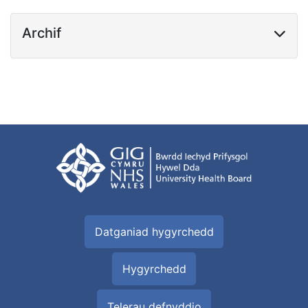
Archif
Datganiad hygyrchedd
Hygyrchedd
Telerau defnyddio