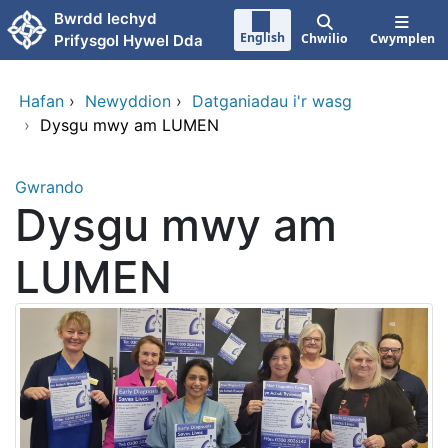
Neidio i'r prif gynnwy
Bwrdd Iechyd
English
Chwilio
Cwymplen
Prifysgol Hywel Dda
Hafan
›
Newyddion
›
Datganiadau i'r wasg
›
Dysgu mwy am LUMEN
Gwrando
Dysgu mwy am
LUMEN