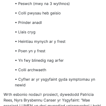
• Peswch (mwy na 3 wythnos)
• Colli pwysau heb geisio
• Prinder anadl
• Llais cryg
• Heintiau mynych ar y frest
• Poen yn y frest
• Yn fwy blinedig nag arfer
• Colli archwaeth
• Cyflwr ar yr ysgyfaint gyda symptomau yn
newid
Wrth esbonio nodau’r prosiect, dywedodd Patricia
Rees, Nyrs Brysbennu Canser yr Ysgyfaint: “Mae
prosiect LUMEN yn rhoi mynediad uniongyrchol i bobl