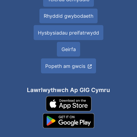
Rhyddid gwybodaeth
Hysbysiadau preifatrwydd
Geirfa
Popeth am gwcis
Lawrlwythwch Ap GIG Cymru