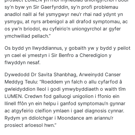
sy’n byw yn Sir Gaerfyrddin, sy’n profi problemau
anadlol naill ai fel ysmygwyr neu’r rhai nad ydynt yn
ysmygu, at nyrs arbenigol a all drafod symptomau, ac
os yw’n briodol, eu cyfeirio’n uniongyrchol ar gyfer
ymchwiliad pellach.”
Os bydd yn llwyddiannus, y gobaith yw y bydd y peilot
yn cael ei ymestyn i Sir Benfro a Cheredigion y
flwyddyn nesaf.
Dywedodd Dr Savita Shanbhag, Arweinydd Canser
Meddyg Teulu: “Roeddem yn falch o allu cyfarfod â
gwleidyddion lleol i godi ymwybyddiaeth o waith tîm
LUMEN. Credwn fod galluogi unigolion i ffonio ein
llinell ffôn yn ein helpu i ganfod symptomau’n gynnar
ac atgyfeirio cleifion ymlaen i gael diagnosis cynnar.
Rydym yn ddiolchgar i Moondance am ariannu’r
prosiect arloesol hwn.”