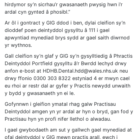
hirdymor sy’n sicrhau’r gwasanaeth pwysig hwn i’r
ardal cyn gynted â phosibl.”
Ar ôl i gontract y GIG ddod i ben, dylai cleifion sy’n
dioddef poen deintyddol gysylltu â 111 i gael
apwyntiad mynediad brys sydd ar gael saith diwrnod
yr wythnos.
Gall cleifion sy’n glaf y GIG sy’n gysylltiedig â Phractis
Deintyddol Portfield gysylltu â’r Bwrdd Iechyd drwy
anfon e-bost at HDHB.Dental.hdd@wales.nhs.uk neu
drwy ffonio 0300 303 8322 estyniad 4 er mwyn cael
eu rhoi ar restr dal ar gyfer y Practis newydd unwaith
y bydd y gwasanaeth yn ei le.
Gofynnwn i gleifion ymatal rhag galw Practisau
Deintyddol amgen yn yr ardal ar hyn o bryd, gan fod y
Practisau hyn yn profi nifer llethol o alwadau.
I gael gwybodaeth am sut y gallwch gael mynediad at
ofal deintyddol y GIG mewn practis arall, ewch i