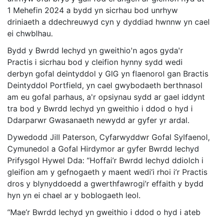
1 Mehefin 2024 a bydd yn sicrhau bod unrhyw
driniaeth a ddechreuwyd cyn y dyddiad hwnnw yn cael
ei chwblhau.
Bydd y Bwrdd Iechyd yn gweithio'n agos gyda'r
Practis i sicrhau bod y cleifion hynny sydd wedi
derbyn gofal deintyddol y GIG yn flaenorol gan Bractis
Deintyddol Portfield, yn cael gwybodaeth berthnasol
am eu gofal parhaus, a'r opsiynau sydd ar gael iddynt
tra bod y Bwrdd Iechyd yn gweithio i ddod o hyd i
Ddarparwr Gwasanaeth newydd ar gyfer yr ardal.
Dywedodd Jill Paterson, Cyfarwyddwr Gofal Sylfaenol,
Cymunedol a Gofal Hirdymor ar gyfer Bwrdd Iechyd
Prifysgol Hywel Dda: “Hoffai’r Bwrdd Iechyd ddiolch i
gleifion am y gefnogaeth y maent wedi’i rhoi i’r Practis
dros y blynyddoedd a gwerthfawrogi’r effaith y bydd
hyn yn ei chael ar y boblogaeth leol.
“Mae’r Bwrdd Iechyd yn gweithio i ddod o hyd i ateb