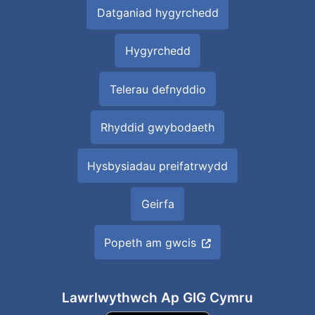
Datganiad hygyrchedd
Hygyrchedd
Telerau defnyddio
Rhyddid gwybodaeth
Hysbysiadau preifatrwydd
Geirfa
Popeth am gwcis
Lawrlwythwch Ap GIG Cymru