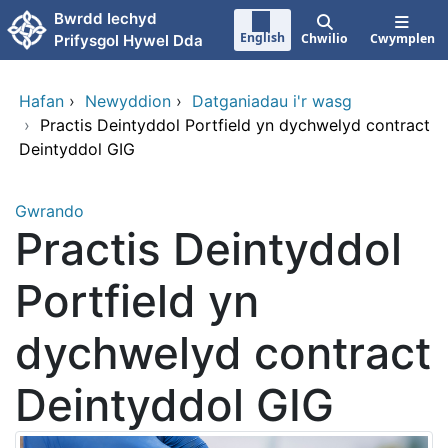
Neidio i'r prif gynnwy
Bwrdd Iechyd
English
Chwilio
Cwymplen
Prifysgol Hywel Dda
Hafan
›
Newyddion
›
Datganiadau i'r wasg
›
Practis Deintyddol Portfield yn dychwelyd contract
Deintyddol GIG
Gwrando
Practis Deintyddol
Portfield yn
dychwelyd contract
Deintyddol GIG