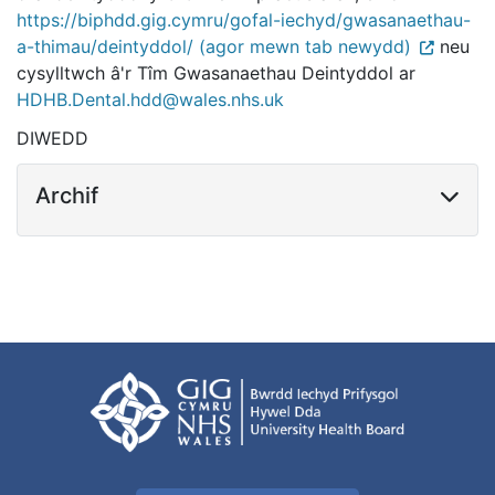
https://biphdd.gig.cymru/gofal-iechyd/gwasanaethau-
a-thimau/deintyddol/ (agor mewn tab newydd)
neu
cysylltwch â'r Tîm Gwasanaethau Deintyddol ar
HDHB.Dental.hdd@wales.nhs.uk
DIWEDD
Archif