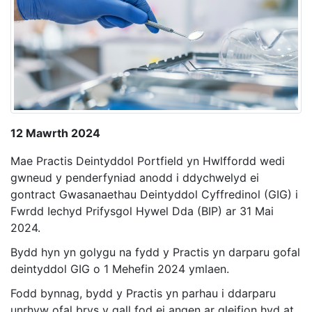
12 Mawrth 2024
Mae Practis Deintyddol Portfield yn Hwlffordd wedi
gwneud y penderfyniad anodd i ddychwelyd ei
gontract Gwasanaethau Deintyddol Cyffredinol (GIG) i
Fwrdd Iechyd Prifysgol Hywel Dda (BIP) ar 31 Mai
2024.
Bydd hyn yn golygu na fydd y Practis yn darparu gofal
deintyddol GIG o 1 Mehefin 2024 ymlaen.
Fodd bynnag, bydd y Practis yn parhau i ddarparu
unrhyw ofal brys y gall fod ei angen ar gleifion hyd at