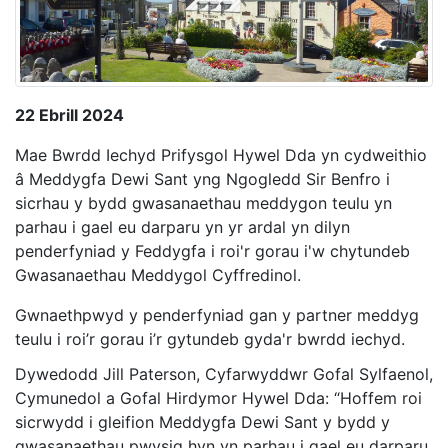
22 Ebrill 2024
Mae Bwrdd Iechyd Prifysgol Hywel Dda yn cydweithio
â Meddygfa Dewi Sant yng Ngogledd Sir Benfro i
sicrhau y bydd gwasanaethau meddygon teulu yn
parhau i gael eu darparu yn yr ardal yn dilyn
penderfyniad y Feddygfa i roi'r gorau i'w chytundeb
Gwasanaethau Meddygol Cyffredinol.
Gwnaethpwyd y penderfyniad gan y partner meddyg
teulu i roi’r gorau i’r gytundeb gyda'r bwrdd iechyd.
Dywedodd Jill Paterson, Cyfarwyddwr Gofal Sylfaenol,
Cymunedol a Gofal Hirdymor Hywel Dda: “Hoffem roi
sicrwydd i gleifion Meddygfa Dewi Sant y bydd y
gwasanaethau pwysig hyn yn parhau i gael eu darparu