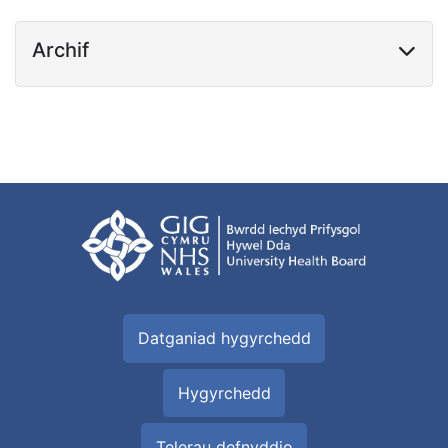
Archif
Datganiad hygyrchedd
Hygyrchedd
Telerau defnyddio