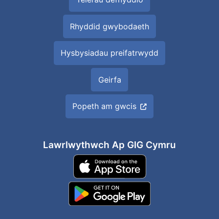
Rhyddid gwybodaeth
Hysbysiadau preifatrwydd
Geirfa
Popeth am gwcis
Lawrlwythwch Ap GIG Cymru