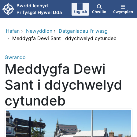
Neidio i'r prif gynnwy
Bwrdd Iechyd
English
Chwilio
Cwymplen
Prifysgol Hywel Dda
Hafan
›
Newyddion
›
Datganiadau i'r wasg
›
Meddygfa Dewi Sant i ddychwelyd cytundeb
Gwrando
Meddygfa Dewi
Sant i ddychwelyd
cytundeb