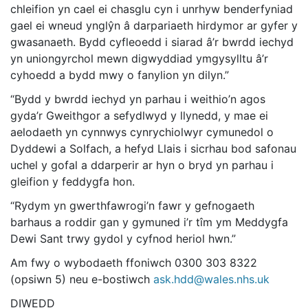
chleifion yn cael ei chasglu cyn i unrhyw benderfyniad
gael ei wneud ynglŷn â darpariaeth hirdymor ar gyfer y
gwasanaeth. Bydd cyfleoedd i siarad â’r bwrdd iechyd
yn uniongyrchol mewn digwyddiad ymgysylltu â’r
cyhoedd a bydd mwy o fanylion yn dilyn.”
“Bydd y bwrdd iechyd yn parhau i weithio’n agos
gyda’r Gweithgor a sefydlwyd y llynedd, y mae ei
aelodaeth yn cynnwys cynrychiolwyr cymunedol o
Dyddewi a Solfach, a hefyd Llais i sicrhau bod safonau
uchel y gofal a ddarperir ar hyn o bryd yn parhau i
gleifion y feddygfa hon.
“Rydym yn gwerthfawrogi’n fawr y gefnogaeth
barhaus a roddir gan y gymuned i’r tîm ym Meddygfa
Dewi Sant trwy gydol y cyfnod heriol hwn.”
Am fwy o wybodaeth ffoniwch 0300 303 8322
(opsiwn 5) neu e-bostiwch
ask.hdd@wales.nhs.uk
DIWEDD