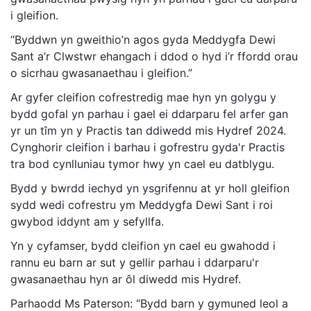
i gleifion.
“Byddwn yn gweithio’n agos gyda Meddygfa Dewi
Sant a’r Clwstwr ehangach i ddod o hyd i’r ffordd orau
o sicrhau gwasanaethau i gleifion.”
Ar gyfer cleifion cofrestredig mae hyn yn golygu y
bydd gofal yn parhau i gael ei ddarparu fel arfer gan
yr un tîm yn y Practis tan ddiwedd mis Hydref 2024.
Cynghorir cleifion i barhau i gofrestru gyda'r Practis
tra bod cynlluniau tymor hwy yn cael eu datblygu.
Bydd y bwrdd iechyd yn ysgrifennu at yr holl gleifion
sydd wedi cofrestru ym Meddygfa Dewi Sant i roi
gwybod iddynt am y sefyllfa.
Yn y cyfamser, bydd cleifion yn cael eu gwahodd i
rannu eu barn ar sut y gellir parhau i ddarparu'r
gwasanaethau hyn ar ôl diwedd mis Hydref.
Parhaodd Ms Paterson: “Bydd barn y gymuned leol a