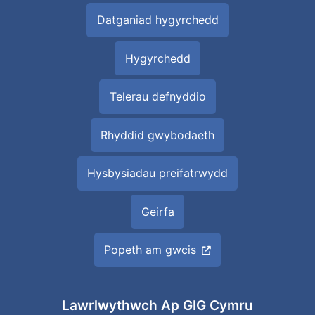
Datganiad hygyrchedd
Hygyrchedd
Telerau defnyddio
Rhyddid gwybodaeth
Hysbysiadau preifatrwydd
Geirfa
Popeth am gwcis
Lawrlwythwch Ap GIG Cymru