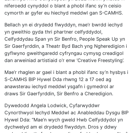
niferoedd cynyddol o blant a phobl ifanc sy’n ceisio
cymorth ar gyfer eu hiechyd meddwl gan S-CAMHS.
Bellach yn ei drydedd flwyddyn, mae’r bwrdd iechyd
yn gweithio gyda thri phartner celfyddydol,
Celfyddydau Span yn Sir Benfro, People Speak Up yn
Sir Gaerfyrddin, a Theatr Byd Bach yng Ngheredigion i
gyflwyno gweithgaredd cyfryngau cymysg creadigol
dan arweiniad artistiaid o’r enw ‘Creative Freestyling’.
Mae’r rhaglen ar gael i blant a phobl ifanc sy’n hysbys i
S-CAMHS BIP Hywel Dda rhwng 12 a 17 oed ag
anawsterau iechyd meddwl ysgafn i gymedrol ar
draws Sir Gaerfyrddin, Sir Benfro a Cheredigion.
Dywedodd Angela Lodwick, Cyfarwyddwr
Cynorthwyol Iechyd Meddwl ac Anableddau Dysgu BIP
Hywel Dda: “Mae’n wych gweld Hwb Celfyddydol yn
dychwelyd am ei drydedd flwyddyn. Dros y ddwy