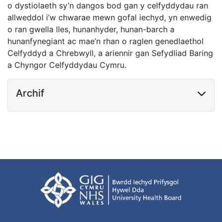
o dystiolaeth sy’n dangos bod gan y celfyddydau ran
allweddol i’w chwarae mewn gofal iechyd, yn enwedig
o ran gwella lles, hunanhyder, hunan-barch a
hunanfynegiant ac mae’n rhan o raglen genedlaethol
Celfyddyd a Chrebwyll, a ariennir gan Sefydliad Baring
a Chyngor Celfyddydau Cymru.
Archif