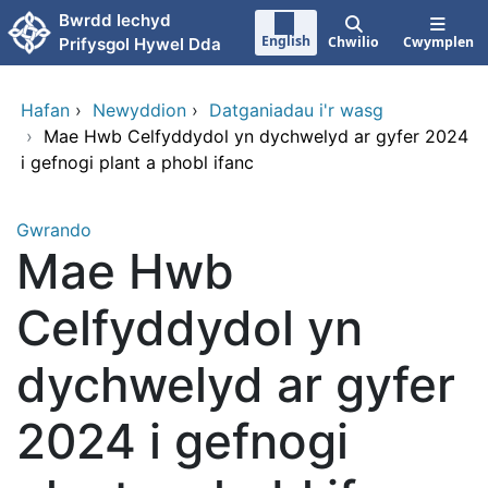
Neidio i'r prif gynnwy
Bwrdd Iechyd
English
Chwilio
Cwymplen
Prifysgol Hywel Dda
Hafan
›
Newyddion
›
Datganiadau i'r wasg
›
Mae Hwb Celfyddydol yn dychwelyd ar gyfer 2024
i gefnogi plant a phobl ifanc
Gwrando
Mae Hwb
Celfyddydol yn
dychwelyd ar gyfer
2024 i gefnogi