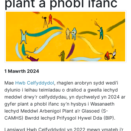
plant a phobl ifanc
1 Mawrth 2024
Mae
Hwb Celfyddydol
, rhaglen arobryn sydd wedi’i
dylunio i leihau teimladau o drallod a gwella iechyd
meddwl drwy’r celfyddydau, yn dychwelyd yn 2024 ar
gyfer plant a phobl ifanc sy’n hysbys i Wasanaeth
Iechyd Meddwl Arbenigol Plant a’r Glasoed (S-
CAMHS) Bwrdd Iechyd Prifysgol Hywel Dda (BIP).
Lansiwyd Hwb Celfyddydol yn 2022 mewn ymateb i’r