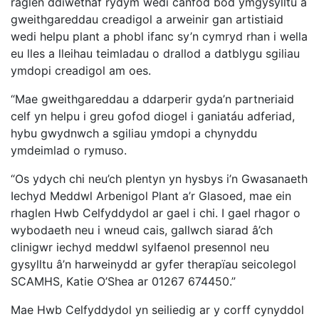
raglen ddiwethaf rydym wedi canfod bod ymgysylltu â
gweithgareddau creadigol a arweinir gan artistiaid
wedi helpu plant a phobl ifanc sy’n cymryd rhan i wella
eu lles a lleihau teimladau o drallod a datblygu sgiliau
ymdopi creadigol am oes.
“Mae gweithgareddau a ddarperir gyda’n partneriaid
celf yn helpu i greu gofod diogel i ganiatáu adferiad,
hybu gwydnwch a sgiliau ymdopi a chynyddu
ymdeimlad o rymuso.
“Os ydych chi neu’ch plentyn yn hysbys i’n Gwasanaeth
Iechyd Meddwl Arbenigol Plant a’r Glasoed, mae ein
rhaglen Hwb Celfyddydol ar gael i chi. I gael rhagor o
wybodaeth neu i wneud cais, gallwch siarad â’ch
clinigwr iechyd meddwl sylfaenol presennol neu
gysylltu â’n harweinydd ar gyfer therapïau seicolegol
SCAMHS, Katie O’Shea ar 01267 674450.”
Mae Hwb Celfyddydol yn seiliedig ar y corff cynyddol