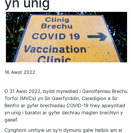
yn unig
16 Awst 2022
O 31 Awst 2022, bydd mynediad i Ganolfannau Brechu
Torfol (MVCs) yn Sir Gaerfyrddin, Ceredigion a Sir
Benfro ar gyfer brechiadau COVID-19 trwy apwyntiad
yn unig i baratoi ar gyfer dechrau rhaglen brechlyn y
gaeaf.
Cynghorir unrhyw un sy’n dymuno galw heibio am ei