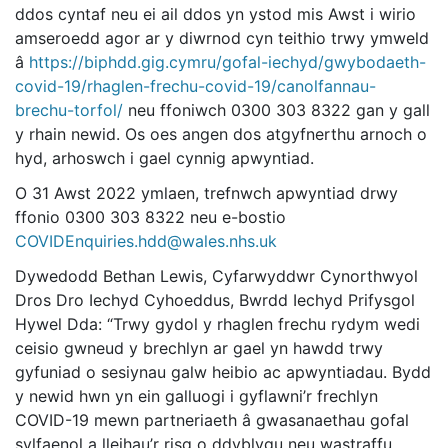
ddos cyntaf neu ei ail ddos yn ystod mis Awst i wirio
amseroedd agor ar y diwrnod cyn teithio trwy ymweld
â
https://biphdd.gig.cymru/gofal-iechyd/gwybodaeth-
covid-19/rhaglen-frechu-covid-19/canolfannau-
brechu-torfol/
neu ffoniwch 0300 303 8322 gan y gall
y rhain newid. Os oes angen dos atgyfnerthu arnoch o
hyd, arhoswch i gael cynnig apwyntiad.
O 31 Awst 2022 ymlaen, trefnwch apwyntiad drwy
ffonio 0300 303 8322 neu e-bostio
COVIDEnquiries.hdd@wales.nhs.uk
Dywedodd Bethan Lewis, Cyfarwyddwr Cynorthwyol
Dros Dro Iechyd Cyhoeddus, Bwrdd Iechyd Prifysgol
Hywel Dda: “Trwy gydol y rhaglen frechu rydym wedi
ceisio gwneud y brechlyn ar gael yn hawdd trwy
gyfuniad o sesiynau galw heibio ac apwyntiadau. Bydd
y newid hwn yn ein galluogi i gyflawni’r frechlyn
COVID-19 mewn partneriaeth â gwasanaethau gofal
sylfaenol a lleihau’r risg o ddyblygu neu wastraffu