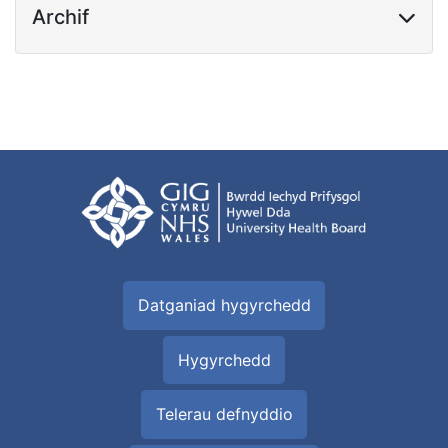
Archif
Datganiad hygyrchedd
Hygyrchedd
Telerau defnyddio