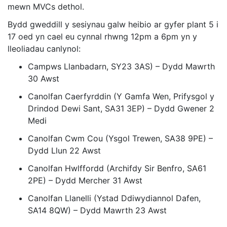
mewn MVCs dethol.
Bydd gweddill y sesiynau galw heibio ar gyfer plant 5 i
17 oed yn cael eu cynnal rhwng 12pm a 6pm yn y
lleoliadau canlynol:
Campws Llanbadarn, SY23 3AS) – Dydd Mawrth
30 Awst
Canolfan Caerfyrddin (Y Gamfa Wen, Prifysgol y
Drindod Dewi Sant, SA31 3EP) – Dydd Gwener 2
Medi
Canolfan Cwm Cou (Ysgol Trewen, SA38 9PE) –
Dydd Llun 22 Awst
Canolfan Hwlffordd (Archifdy Sir Benfro, SA61
2PE) – Dydd Mercher 31 Awst
Canolfan Llanelli (Ystad Ddiwydiannol Dafen,
SA14 8QW) – Dydd Mawrth 23 Awst