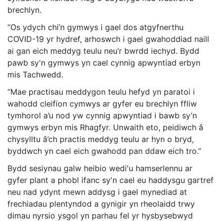
brechlyn.
“Os ydych chi’n gymwys i gael dos atgyfnerthu
COVID-19 yr hydref, arhoswch i gael gwahoddiad naill
ai gan eich meddyg teulu neu’r bwrdd iechyd. Bydd
pawb sy'n gymwys yn cael cynnig apwyntiad erbyn
mis Tachwedd.
“Mae practisau meddygon teulu hefyd yn paratoi i
wahodd cleifion cymwys ar gyfer eu brechlyn ffliw
tymhorol a’u nod yw cynnig apwyntiad i bawb sy’n
gymwys erbyn mis Rhagfyr. Unwaith eto, peidiwch â
chysylltu â’ch practis meddyg teulu ar hyn o bryd,
byddwch yn cael eich gwahodd pan ddaw eich tro.”
Bydd sesiynau galw heibio wedi'u hamserlennu ar
gyfer plant a phobl ifanc sy'n cael eu haddysgu gartref
neu nad ydynt mewn addysg i gael mynediad at
frechiadau plentyndod a gynigir yn rheolaidd trwy
dimau nyrsio ysgol yn parhau fel yr hysbysebwyd