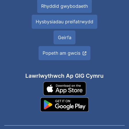
Rhyddid gwybodaeth
Hysbysiadau preifatrwydd
Geirfa
Popeth am gwcis
Lawrlwythwch Ap GIG Cymru