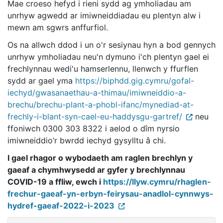
Mae croeso hefyd i rieni sydd ag ymholiadau am
unrhyw agwedd ar imiwneiddiadau eu plentyn alw i
mewn am sgwrs anffurfiol.
Os na allwch ddod i un o'r sesiynau hyn a bod gennych
unrhyw ymholiadau neu'n dymuno i'ch plentyn gael ei
frechlynnau wedi'u hamserlennu, llenwch y ffurflen
sydd ar gael yma
https://biphdd.gig.cymru/gofal-
iechyd/gwasanaethau-a-thimau/imiwneiddio-a-
brechu/brechu-plant-a-phobl-ifanc/mynediad-at-
frechly-i-blant-syn-cael-eu-haddysgu-gartref/
neu
ffoniwch 0300 303 8322 i aelod o dîm nyrsio
imiwneiddio’r bwrdd iechyd gysylltu â chi.
I gael rhagor o wybodaeth am raglen brechlyn y
gaeaf a chymhwysedd ar gyfer y brechlynnau
COVID-19 a ffliw, ewch i
https://llyw.cymru/rhaglen-
frechur-gaeaf-yn-erbyn-feirysau-anadlol-cynnwys-
hydref-gaeaf-2022-i-2023