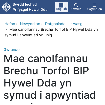
Neidio i'r prif gynnwy
Bwrdd Iechyd
English
Chwilio
Cwymplen
Prifysgol Hywel Dda
Hafan
›
Newyddion
›
Datganiadau i'r wasg
›
Mae canolfannau Brechu Torfol BIP Hywel Dda yn
symud i apwyntiad yn unig
Gwrando
Mae canolfannau
Brechu Torfol BIP
Hywel Dda yn
symud i apwyntiad