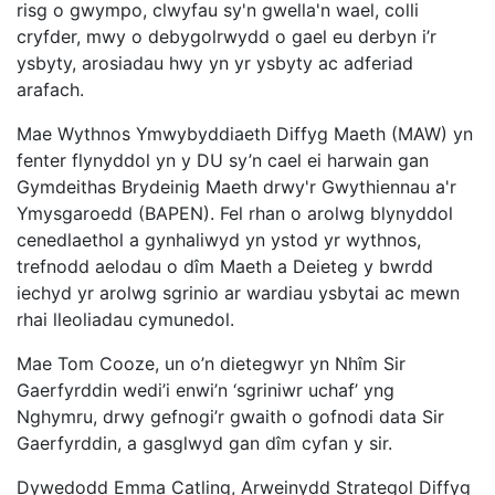
risg o gwympo, clwyfau sy'n gwella'n wael, colli
cryfder, mwy o debygolrwydd o gael eu derbyn i’r
ysbyty, arosiadau hwy yn yr ysbyty ac adferiad
arafach.
Mae Wythnos Ymwybyddiaeth Diffyg Maeth (MAW) yn
fenter flynyddol yn y DU sy’n cael ei harwain gan
Gymdeithas Brydeinig Maeth drwy'r Gwythiennau a'r
Ymysgaroedd (BAPEN). Fel rhan o arolwg blynyddol
cenedlaethol a gynhaliwyd yn ystod yr wythnos,
trefnodd aelodau o dîm Maeth a Deieteg y bwrdd
iechyd yr arolwg sgrinio ar wardiau ysbytai ac mewn
rhai lleoliadau cymunedol.
Mae Tom Cooze, un o’n dietegwyr yn Nhîm Sir
Gaerfyrddin wedi’i enwi’n ‘sgriniwr uchaf’ yng
Nghymru, drwy gefnogi’r gwaith o gofnodi data Sir
Gaerfyrddin, a gasglwyd gan dîm cyfan y sir.
Dywedodd Emma Catling, Arweinydd Strategol Diffyg