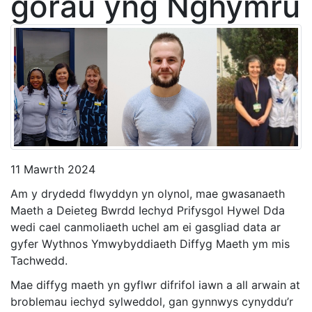
gorau yng Nghymru
11 Mawrth 2024
Am y drydedd flwyddyn yn olynol, mae gwasanaeth
Maeth a Deieteg Bwrdd Iechyd Prifysgol Hywel Dda
wedi cael canmoliaeth uchel am ei gasgliad data ar
gyfer Wythnos Ymwybyddiaeth Diffyg Maeth ym mis
Tachwedd.
Mae diffyg maeth yn gyflwr difrifol iawn a all arwain at
broblemau iechyd sylweddol, gan gynnwys cynyddu’r