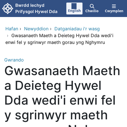
Neidio i'r prif gynnwy
Bwrdd Iechyd
English
Chwilio
Cwymplen
Prifysgol Hywel Dda
Hafan
›
Newyddion
›
Datganiadau i'r wasg
›
Gwasanaeth Maeth a Deieteg Hywel Dda wedi'i
enwi fel y sgrinwyr maeth gorau yng Nghymru
Gwrando
Gwasanaeth Maeth
a Deieteg Hywel
Dda wedi'i enwi fel
y sgrinwyr maeth