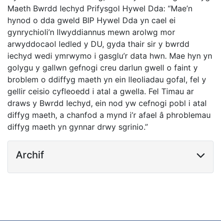
Maeth Bwrdd Iechyd Prifysgol Hywel Dda: “Mae’n
hynod o dda gweld BIP Hywel Dda yn cael ei
gynrychioli’n llwyddiannus mewn arolwg mor
arwyddocaol ledled y DU, gyda thair sir y bwrdd
iechyd wedi ymrwymo i gasglu’r data hwn. Mae hyn yn
golygu y gallwn gefnogi creu darlun gwell o faint y
broblem o ddiffyg maeth yn ein lleoliadau gofal, fel y
gellir ceisio cyfleoedd i atal a gwella. Fel Timau ar
draws y Bwrdd Iechyd, ein nod yw cefnogi pobl i atal
diffyg maeth, a chanfod a mynd i’r afael â phroblemau
diffyg maeth yn gynnar drwy sgrinio.”
Archif