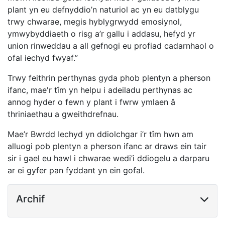
plant yn eu defnyddio’n naturiol ac yn eu datblygu
trwy chwarae, megis hyblygrwydd emosiynol,
ymwybyddiaeth o risg a’r gallu i addasu, hefyd yr
union rinweddau a all gefnogi eu profiad cadarnhaol o
ofal iechyd fwyaf.”
Trwy feithrin perthynas gyda phob plentyn a pherson
ifanc, mae'r tîm yn helpu i adeiladu perthynas ac
annog hyder o fewn y plant i fwrw ymlaen â
thriniaethau a gweithdrefnau.
Mae’r Bwrdd Iechyd yn ddiolchgar i’r tîm hwn am
alluogi pob plentyn a pherson ifanc ar draws ein tair
sir i gael eu hawl i chwarae wedi’i ddiogelu a darparu
ar ei gyfer pan fyddant yn ein gofal.
Archif