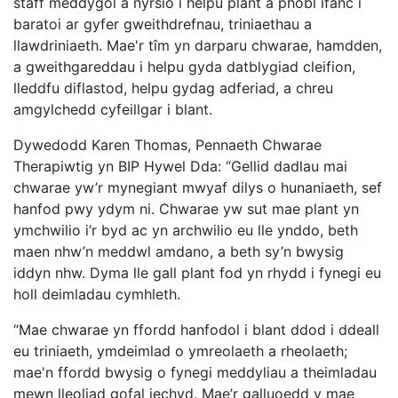
staff meddygol a nyrsio i helpu plant a phobl ifanc i
baratoi ar gyfer gweithdrefnau, triniaethau a
llawdriniaeth. Mae'r tîm yn darparu chwarae, hamdden,
a gweithgareddau i helpu gyda datblygiad cleifion,
lleddfu diflastod, helpu gydag adferiad, a chreu
amgylchedd cyfeillgar i blant.
Dywedodd Karen Thomas, Pennaeth Chwarae
Therapiwtig yn BIP Hywel Dda: “Gellid dadlau mai
chwarae yw’r mynegiant mwyaf dilys o hunaniaeth, sef
hanfod pwy ydym ni. Chwarae yw sut mae plant yn
ymchwilio i’r byd ac yn archwilio eu lle ynddo, beth
maen nhw’n meddwl amdano, a beth sy’n bwysig
iddyn nhw. Dyma lle gall plant fod yn rhydd i fynegi eu
holl deimladau cymhleth.
“Mae chwarae yn ffordd hanfodol i blant ddod i ddeall
eu triniaeth, ymdeimlad o ymreolaeth a rheolaeth;
mae'n ffordd bwysig o fynegi meddyliau a theimladau
mewn lleoliad gofal iechyd. Mae’r galluoedd y mae