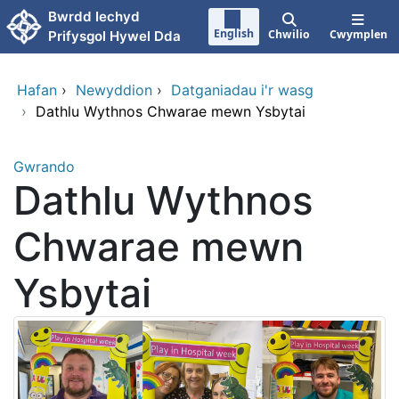
Neidio i'r prif gynnwy
Bwrdd Iechyd
English
Chwilio
Cwymplen
Prifysgol Hywel Dda
Hafan
›
Newyddion
›
Datganiadau i'r wasg
›
Dathlu Wythnos Chwarae mewn Ysbytai
Gwrando
Dathlu Wythnos
Chwarae mewn
Ysbytai