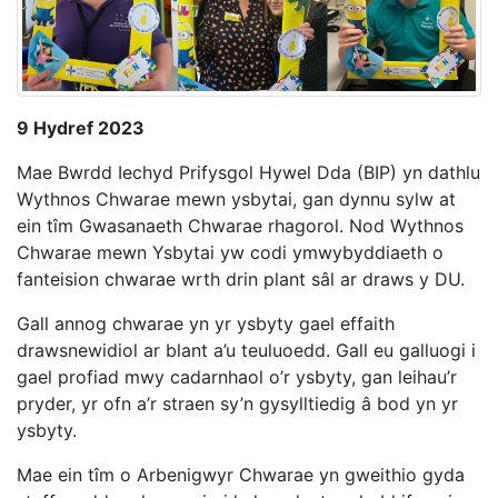
9 Hydref 2023
Mae Bwrdd Iechyd Prifysgol Hywel Dda (BIP) yn dathlu
Wythnos Chwarae mewn ysbytai, gan dynnu sylw at
ein tîm Gwasanaeth Chwarae rhagorol. Nod Wythnos
Chwarae mewn Ysbytai yw codi ymwybyddiaeth o
fanteision chwarae wrth drin plant sâl ar draws y DU.
Gall annog chwarae yn yr ysbyty gael effaith
drawsnewidiol ar blant a’u teuluoedd. Gall eu galluogi i
gael profiad mwy cadarnhaol o’r ysbyty, gan leihau’r
pryder, yr ofn a’r straen sy’n gysylltiedig â bod yn yr
ysbyty.
Mae ein tîm o Arbenigwyr Chwarae yn gweithio gyda