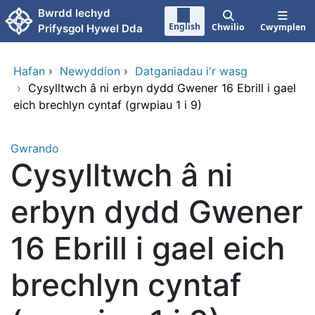
Neidio i'r prif gynnwy
Bwrdd Iechyd
English
Chwilio
Cwymplen
Prifysgol Hywel Dda
Hafan
›
Newyddion
›
Datganiadau i'r wasg
›
Cysylltwch â ni erbyn dydd Gwener 16 Ebrill i gael
eich brechlyn cyntaf (grwpiau 1 i 9)
Gwrando
Cysylltwch â ni
erbyn dydd Gwener
16 Ebrill i gael eich
brechlyn cyntaf