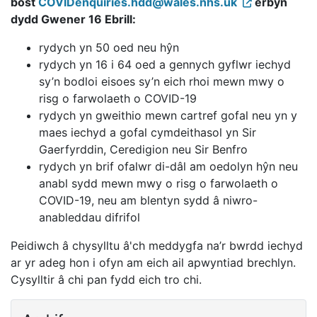
bost
COVIDenquiries.hdd@wales.nhs.uk
erbyn
dydd Gwener 16 Ebrill:
rydych yn 50 oed neu hŷn
rydych yn 16 i 64 oed a gennych gyflwr iechyd
sy’n bodloi eisoes sy’n eich rhoi mewn mwy o
risg o farwolaeth o COVID-19
rydych yn gweithio mewn cartref gofal neu yn y
maes iechyd a gofal cymdeithasol yn Sir
Gaerfyrddin, Ceredigion neu Sir Benfro
rydych yn brif ofalwr di-dâl am oedolyn hŷn neu
anabl sydd mewn mwy o risg o farwolaeth o
COVID-19, neu am blentyn sydd â niwro-
anableddau difrifol
Peidiwch â chysylltu â'ch meddygfa na’r bwrdd iechyd
ar yr adeg hon i ofyn am eich ail apwyntiad brechlyn.
Cysylltir â chi pan fydd eich tro chi.