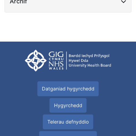
Archif
Datganiad hygyrchedd
Hygyrchedd
Telerau defnyddio