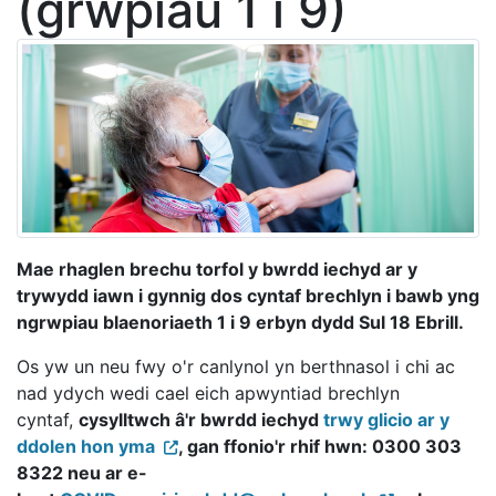
(grwpiau 1 i 9)
Mae rhaglen brechu torfol y bwrdd iechyd ar y
trywydd iawn i gynnig dos cyntaf brechlyn i bawb yng
ngrwpiau blaenoriaeth 1 i 9 erbyn dydd Sul 18 Ebrill.
Os yw un neu fwy o'r canlynol yn berthnasol i chi ac
nad ydych wedi cael eich apwyntiad brechlyn
cyntaf,
cysylltwch â'r bwrdd iechyd
trwy glicio ar y
ddolen hon yma
, gan ffonio'r rhif hwn: 0300 303
8322 neu ar e-