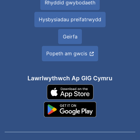
Rhyddid gwybodaeth
Hysbysiadau preifatrwydd
Geirfa
Popeth am gwcis
Lawrlwythwch Ap GIG Cymru