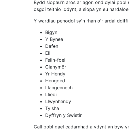
Bydd siopau'n aros ar agor, ond dylai pobl sy
osgoi teithio iddynt, a siopa yn eu hardal
Y wardiau penodol sy'n rhan o'r ardal ddiffin
Bigyn
Y Bynea
Dafen
Elli
Felin-foel
Glanymôr
Yr Hendy
Hengoed
Llangennech
Lliedi
Llwynhendy
Tyisha
Dyffryn y Swistir
Gall pobl gael cadarnhad a ydynt yn byw yn