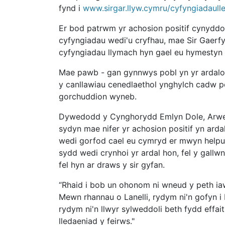
fynd i
www.sirgar.llyw.cymru/cyfyngiadaulle
Er bod patrwm yr achosion positif cynyddol 
cyfyngiadau wedi'u cryfhau, mae Sir Gaerfyr
cyfyngiadau llymach hyn gael eu hymestyn 
Mae pawb - gan gynnwys pobl yn yr ardaloed
y canllawiau cenedlaethol ynghylch cadw pe
gorchuddion wyneb.
Dywedodd y Cynghorydd Emlyn Dole, Arwei
sydyn mae nifer yr achosion positif yn arda
wedi gorfod cael eu cymryd er mwyn helpu i 
sydd wedi crynhoi yr ardal hon, fel y gallw
fel hyn ar draws y sir gyfan.
“Rhaid i bob un ohonom ni wneud y peth iawn
Mewn rhannau o Lanelli, rydym ni'n gofyn 
rydym ni'n llwyr sylweddoli beth fydd effait
lledaeniad y feirws."