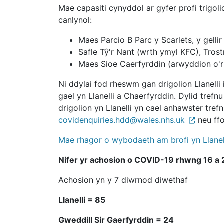
Mae capasiti cynyddol ar gyfer profi trigoli
canlynol:
Maes Parcio B Parc y Scarlets, y gelli
Safle Tŷ'r Nant (wrth ymyl KFC), Trostr
Maes Sioe Caerfyrddin (arwyddion o'r 
Ni ddylai fod rheswm gan drigolion Llanelli i
gael yn Llanelli a Chaerfyrddin. Dylid trefn
drigolion yn Llanelli yn cael anhawster tref
covidenquiries.hdd@wales.nhs.uk
neu ff
Mae rhagor o wybodaeth am brofi yn Llanell
Nifer yr achosion o COVID-19 rhwng 16 a 2
Achosion yn y 7 diwrnod diwethaf
Llanelli = 85
Gweddill Sir Gaerfyrddin = 24