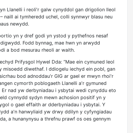
 Llanelli i reoli'r galw cynyddol gan drigolion lleol
naill ai tymheredd uchel, colli synnwyr blasu neu
haus newydd.
riportio yn y dref godi yn ystod y pythefnos nesaf
 ddigwydd. Fodd bynnag, mae hwn yn arwydd
di a bod mesurau rheoli ar waith.
echyd Prifysgol Hywel Dda: “Mae ein cymuned leol
 y misoedd diwethaf. I ddiogelu iechyd ein pobl, gan
sicrhau bod adnoddau'r GIG ar gael er mwyn rhoi'r
 angen cymorth poblogaeth Llanelli a'r gymuned
 Er nad yw derbyniadau i ysbytai wedi cynyddu eto
weld cynnydd sydyn mewn achosion positif yn y
l o gael effaith ar dderbyniadau i ysbytai. Y
ilydd a'n hanwyliaid yw drwy ddilyn y cyfyngiadau
ndid da, a hunanynysu a threfnu prawf os oes gennym