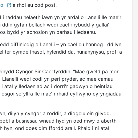
ol
a rhoi eu cod post.
i raddau helaeth iawn yn yr ardal o Lanelli lle mae'r
ddin gyfan bellach wedi cael rhybudd y gallai'r
os bydd yr achosion yn parhau i ledaenu.
d diffiniedig o Lanelli – yn cael eu hannog i ddilyn
llter cymdeithasol, hylendid da, hunanynysu, profi a
nydd Cyngor Sir Caerfyrddin: "Mae gweld pa mor
l Llanelli wedi codi yn peri pryder, ac mae camau
atal y lledaeniad ac i dorri'r gadwyn o heintiau
n osgoi sefyllfa lle mae'n rhaid cyflwyno cyfyngiadau
, dilyn y cyngor a roddir, a diogelu ein gilydd.
i bobl a busnesau wneud hyd yn oed mwy o aberth –
h hyn, ond does dim ffordd arall. Rhaid i ni atal