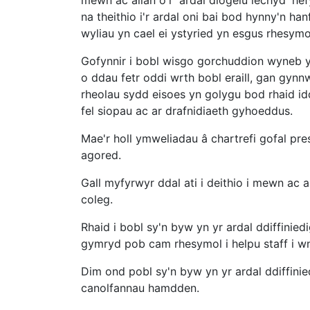
mewn ac allan o'r 'ardal diogelu iechyd' hef
na theithio i'r ardal oni bai bod hynny'n ha
wyliau yn cael ei ystyried yn esgus rhesymo
Gofynnir i bobl wisgo gorchuddion wyneb yn
o ddau fetr oddi wrth bobl eraill, gan gynnw
rheolau sydd eisoes yn golygu bod rhaid
fel siopau ac ar drafnidiaeth gyhoeddus.
Mae'r holl ymweliadau â chartrefi gofal pre
agored.
Gall myfyrwyr ddal ati i deithio i mewn ac all
coleg.
Rhaid i bobl sy'n byw yn yr ardal ddiffiniedi
gymryd pob cam rhesymol i helpu staff i w
Dim ond pobl sy'n byw yn yr ardal ddiffin
canolfannau hamdden.