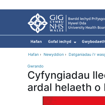
Neidio i'r prif gynnwy
Hafan
Gofal iechyd
Gwybodaeth 
Dangos isdd
Hafan
›
Newyddion
›
Datganiadau i'r was
Gwrando
Cyfyngiadau lle
ardal helaeth o 