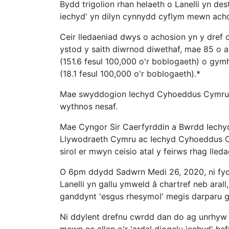
Bydd trigolion rhan helaeth o Lanelli yn d
iechyd' yn dilyn cynnydd cyflym mewn acho
Ceir lledaeniad dwys o achosion yn y dref o
ystod y saith diwrnod diwethaf, mae 85 o ac
(151.6 fesul 100,000 o'r boblogaeth) o gym
(18.1 fesul 100,000 o'r boblogaeth).*
Mae swyddogion Iechyd Cyhoeddus Cymru yn 
wythnos nesaf.
Mae Cyngor Sir Caerfyrddin a Bwrdd Iechy
Llywodraeth Cymru ac Iechyd Cyhoeddus Cym
sirol er mwyn ceisio atal y feirws rhag lleda
O 6pm ddydd Sadwrn Medi 26, 2020, ni fydd
Lanelli yn gallu ymweld â chartref neb aral
ganddynt 'esgus rhesymol' megis darparu go
Ni ddylent drefnu cwrdd dan do ag unrhyw 