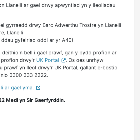
on Llanelli ar gael drwy apwyntiad yn y lleoliadau
r ei gyrraedd drwy Barc Adwerthu Trostre yn Llanelli
e, Llanelli
ddau gyfeiriad oddi ar yr A40)
 deithio'n bell i gael prawf, gan y bydd profion ar
u profion drwy'r
UK Portal
. Os oes unrhyw
nu prawf yn lleol drwy'r UK Portal, gallant e-bostio
onio 0300 333 2222.
i ar gael yma.
2 Medi yn Sir Gaerfyrddin.