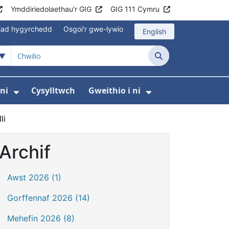
Ymddiriedolaethau'r GIG
GIG 111 Cymru
iad hygyrchedd
Osgoi'r gwe-lywio
English
Chwilio
ni
Cysylltwch
Gweithio i ni
odaeth i gleifion
yfer Digidol
dewislen ar gyfer Newyddion
Dangos isddewislen ar gyfer Amdanom ni
Dangos isddewi
li
Archif
Awst 2026 (1)
Gorffennaf 2026 (14)
Mehefin 2026 (8)