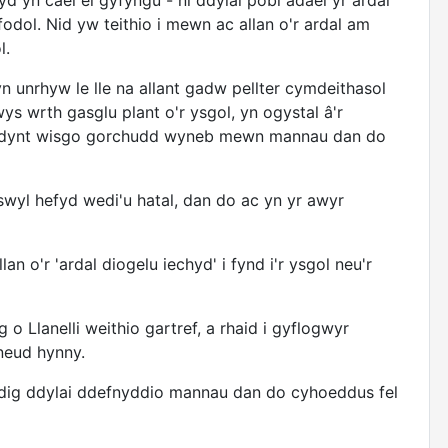
yd yn cael ei gyfyngu - ni ddylai pobl adael yr ardal
nfodol. Nid yw teithio i mewn ac allan o'r ardal am
l.
 unrhyw le lle na allant gadw pellter cymdeithasol
ys wrth gasglu plant o'r ysgol, yn ogystal â'r
 iddynt wisgo gorchudd wyneb mewn mannau dan do
swyl hefyd wedi'u hatal, dan do ac yn yr awyr
an o'r 'ardal diogelu iechyd' i fynd i'r ysgol neu'r
g o Llanelli weithio gartref, a rhaid i gyflogwyr
neud hynny.
iedig ddylai ddefnyddio mannau dan do cyhoeddus fel