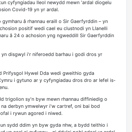
estun cyfyngiadau lleol newydd mewn 'ardal diogelu
sion Covid-19 yn yr ardal.
 gymharu â rhannau eraill o Sir Gaerfyrddin – yn
hosion positif wedi cael eu clustnodi yn Llanelli
haru â 24 o achosion yng ngweddill Sir Gaerfyrddin
disgwyl i'r niferoedd barhau i godi dros yr
d Prifysgol Hywel Dda wedi gweithio gyda
ru i gytuno ar y cyfyngiadau dros dro ar lefel is-
enu.
 trigolion sy'n byw mewn rhannau diffiniedig o
l, na derbyn ymwelwyr i'w cartref, oni bai bod
fal i rywun agored i niwed.
un sydd ddim yn byw gyda nhw, a bydd teithio i