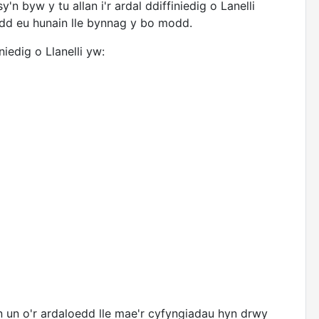
'n byw y tu allan i'r ardal ddiffiniedig o Lanelli
oedd eu hunain lle bynnag y bo modd.
iedig o Llanelli yw:
 un o'r ardaloedd lle mae'r cyfyngiadau hyn drwy