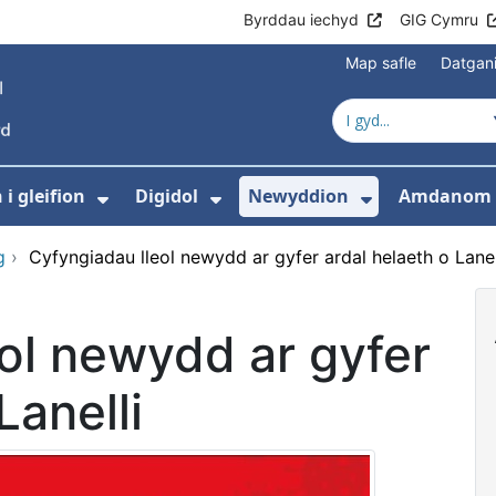
Byrddau iechyd
GIG Cymru
Map safle
Datgan
i gleifion
Digidol
Newyddion
Amdanom 
ewislen ar gyfer Gofal iechyd
Dangos isddewislen ar gyfer Gwyb
Dangos isddewislen ar g
Dangos isd
g
›
Cyfyngiadau lleol newydd ar gyfer ardal helaeth o Lanel
ol newydd ar gyfer
Lanelli