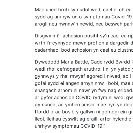
Mae uned brofi symudol wedi cael ei chreu yn
sydd ag unrhyw un o symptomau Covid-19 – 
arogli neu hwnnw'n newid, neu beswch par
Disgwylir i'r achosion positif sy'n cael eu 
wrth i'r cynnydd mewn profion a dargedir
cadarnhaol bod achosion yn cael eu clustno
Dywedodd Maria Battle, Cadeirydd Bwrdd I
wedi rhoi cefnogaeth aruthrol i ni yn ystod
gynnwys y rhai mwyaf agored i niwed, ac i 
gofal sydd ei angen arnyn nhw i bobl, mae
ehangach arnom ni nawr yn fwy nag erioed.
ar gyfer achosion COVID, rydym ni wedi g
gymuned, ac ymhen amser mae hyn yn debygo
ffordd orau bosib y gallwn ni gefnogi ein g
lleol, lleihau cyswllt ag eraill, arfer hyle
unrhyw symptomau COVID-19.”