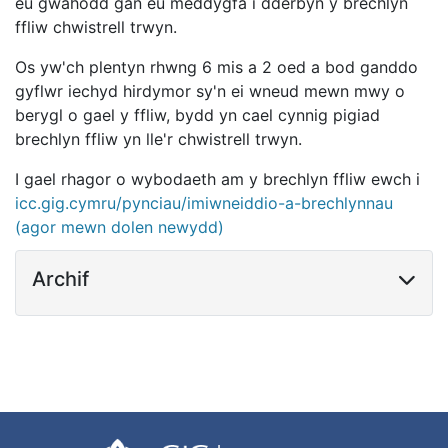
eu gwahodd gan eu meddygfa i dderbyn y brechlyn
ffliw chwistrell trwyn.
Os yw'ch plentyn rhwng 6 mis a 2 oed a bod ganddo
gyflwr iechyd hirdymor sy'n ei wneud mewn mwy o
berygl o gael y ffliw, bydd yn cael cynnig pigiad
brechlyn ffliw yn lle'r chwistrell trwyn.
I gael rhagor o wybodaeth am y brechlyn ffliw ewch i
icc.gig.cymru/pynciau/imiwneiddio-a-brechlynnau
(agor mewn dolen newydd)
Archif