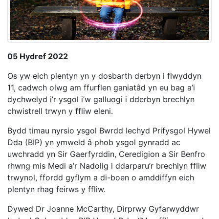
05 Hydref 2022
Os yw eich plentyn yn y dosbarth derbyn i flwyddyn
11, cadwch olwg am ffurflen ganiatâd yn eu bag a’i
dychwelyd i’r ysgol i’w galluogi i dderbyn brechlyn
chwistrell trwyn y ffliw eleni.
Bydd timau nyrsio ysgol Bwrdd Iechyd Prifysgol Hywel
Dda (BIP) yn ymweld â phob ysgol gynradd ac
uwchradd yn Sir Gaerfyrddin, Ceredigion a Sir Benfro
rhwng mis Medi a’r Nadolig i ddarparu’r brechlyn ffliw
trwynol, ffordd gyflym a di-boen o amddiffyn eich
plentyn rhag feirws y ffliw.
Dywed Dr Joanne McCarthy, Dirprwy Gyfarwyddwr