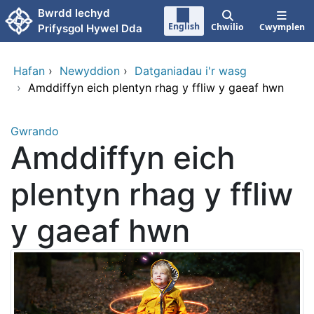
Neidio i'r prif gynnwy
Bwrdd Iechyd
English
Chwilio
Cwymplen
Prifysgol Hywel Dda
Hafan
›
Newyddion
›
Datganiadau i'r wasg
›
Amddiffyn eich plentyn rhag y ffliw y gaeaf hwn
Gwrando
Amddiffyn eich
plentyn rhag y ffliw
y gaeaf hwn