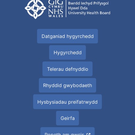
Datganiad hygyrchedd
Hygyrchedd
Telerau defnyddio
Rhyddid gwybodaeth
Hysbysiadau preifatrwydd
Geirfa
Popeth am gwcis