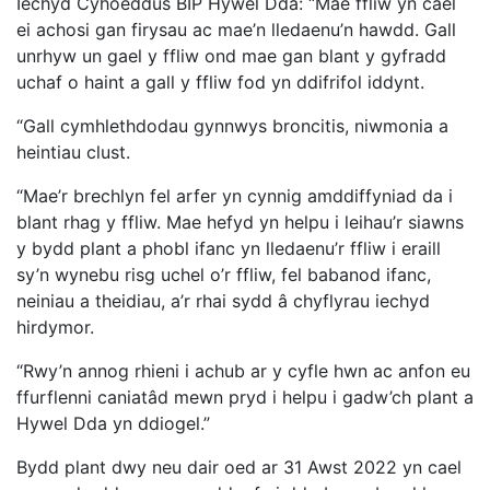
Iechyd Cyhoeddus BIP Hywel Dda: “Mae ffliw yn cael
ei achosi gan firysau ac mae’n lledaenu’n hawdd. Gall
unrhyw un gael y ffliw ond mae gan blant y gyfradd
uchaf o haint a gall y ffliw fod yn ddifrifol iddynt.
“Gall cymhlethdodau gynnwys broncitis, niwmonia a
heintiau clust.
“Mae’r brechlyn fel arfer yn cynnig amddiffyniad da i
blant rhag y ffliw. Mae hefyd yn helpu i leihau’r siawns
y bydd plant a phobl ifanc yn lledaenu’r ffliw i eraill
sy’n wynebu risg uchel o’r ffliw, fel babanod ifanc,
neiniau a theidiau, a’r rhai sydd â chyflyrau iechyd
hirdymor.
“Rwy’n annog rhieni i achub ar y cyfle hwn ac anfon eu
ffurflenni caniatâd mewn pryd i helpu i gadw’ch plant a
Hywel Dda yn ddiogel.”
Bydd plant dwy neu dair oed ar 31 Awst 2022 yn cael