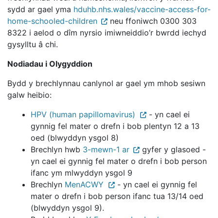
sydd ar gael yma
hduhb.nhs.wales/vaccine-access-for-
home-schooled-children
neu ffoniwch 0300 303
8322 i aelod o dîm nyrsio imiwneiddio’r bwrdd iechyd
gysylltu â chi.
Nodiadau i Olygyddion
Bydd y brechlynnau canlynol ar gael ym mhob sesiwn
galw heibio:
HPV (human papillomavirus)
- yn cael ei
gynnig fel mater o drefn i bob plentyn 12 a 13
oed (blwyddyn ysgol 8)
Brechlyn hwb
3-mewn-1 ar
gyfer y glasoed
-
yn cael ei gynnig fel mater o drefn i bob person
ifanc ym mlwyddyn ysgol 9
Brechlyn
MenACWY
- yn cael ei gynnig fel
mater o drefn i bob person ifanc tua 13/14 oed
(blwyddyn ysgol 9).