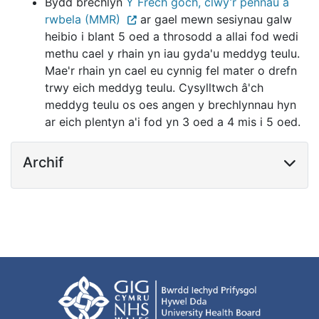
Bydd brechlyn
Y Frech goch, clwy’r pennau a
rwbela (MMR)
ar gael mewn sesiynau galw
heibio i blant 5 oed a throsodd a allai fod wedi
methu cael y rhain yn iau gyda'u meddyg teulu.
Mae'r rhain yn cael eu cynnig fel mater o drefn
trwy eich meddyg teulu. Cysylltwch â'ch
meddyg teulu os oes angen y brechlynnau hyn
ar eich plentyn a'i fod yn 3 oed a 4 mis i 5 oed.
Archif