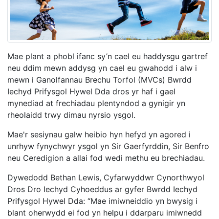
Mae plant a phobl ifanc sy’n cael eu haddysgu gartref
neu ddim mewn addysg yn cael eu gwahodd i alw i
mewn i Ganolfannau Brechu Torfol (MVCs) Bwrdd
Iechyd Prifysgol Hywel Dda dros yr haf i gael
mynediad at frechiadau plentyndod a gynigir yn
rheolaidd trwy dimau nyrsio ysgol.
Mae'r sesiynau galw heibio hyn hefyd yn agored i
unrhyw fynychwyr ysgol yn Sir Gaerfyrddin, Sir Benfro
neu Ceredigion a allai fod wedi methu eu brechiadau.
Dywedodd Bethan Lewis, Cyfarwyddwr Cynorthwyol
Dros Dro Iechyd Cyhoeddus ar gyfer Bwrdd Iechyd
Prifysgol Hywel Dda: “Mae imiwneiddio yn bwysig i
blant oherwydd ei fod yn helpu i ddarparu imiwnedd