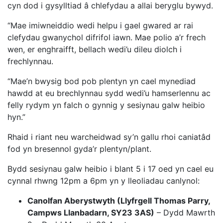
cyn dod i gysylltiad â chlefydau a allai beryglu bywyd.
“Mae imiwneiddio wedi helpu i gael gwared ar rai
clefydau gwanychol difrifol iawn. Mae polio a’r frech
wen, er enghraifft, bellach wedi’u dileu diolch i
frechlynnau.
“Mae’n bwysig bod pob plentyn yn cael mynediad
hawdd at eu brechlynnau sydd wedi’u hamserlennu ac
felly rydym yn falch o gynnig y sesiynau galw heibio
hyn.”
Rhaid i riant neu warcheidwad sy’n gallu rhoi caniatâd
fod yn bresennol gyda’r plentyn/plant.
Bydd sesiynau galw heibio i blant 5 i 17 oed yn cael eu
cynnal rhwng 12pm a 6pm yn y lleoliadau canlynol:
Canolfan Aberystwyth (Llyfrgell Thomas Parry,
Campws Llanbadarn, SY23 3AS)
– Dydd Mawrth