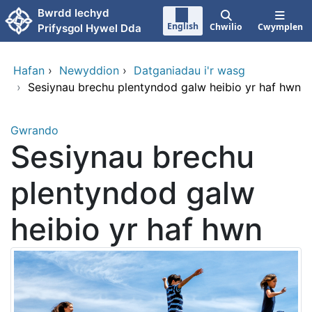
Neidio i'r prif gynnwy
Bwrdd Iechyd
English
Chwilio
Cwymplen
Prifysgol Hywel Dda
Hafan
›
Newyddion
›
Datganiadau i'r wasg
›
Sesiynau brechu plentyndod galw heibio yr haf hwn
Gwrando
Sesiynau brechu
plentyndod galw
heibio yr haf hwn