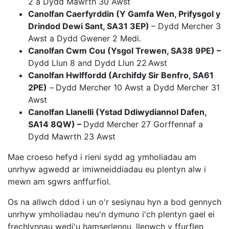
2 a Dydd Mawrth 30 Awst
Canolfan Caerfyrddin (Y Gamfa Wen, Prifysgol y
Drindod Dewi Sant, SA31 3EP)
– Dydd Mercher 3
Awst a Dydd Gwener 2 Medi.
Canolfan Cwm Cou (Ysgol Trewen, SA38 9PE) –
Dydd Llun 8 and Dydd Llun 22
Awst
Canolfan Hwlffordd (Archifdy Sir Benfro, SA61
2PE)
–
Dydd Mercher 10 Awst a Dydd Mercher 31
Awst
Canolfan Llanelli (Ystad Ddiwydiannol Dafen,
SA14 8QW) –
Dydd Mercher 27 Gorffennaf a
Dydd Mawrth 23 Awst
Mae croeso hefyd i rieni sydd ag ymholiadau am
unrhyw agwedd ar imiwneiddiadau eu plentyn alw i
mewn am sgwrs anffurfiol.
Os na allwch ddod i un o'r sesiynau hyn a bod gennych
unrhyw ymholiadau neu'n dymuno i'ch plentyn gael ei
frechlynnau wedi'u hamserlennu, llenwch y ffurflen