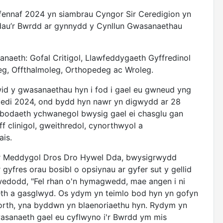
fennaf 2024 yn siambrau Cyngor Sir Ceredigion yn
dau’r Bwrdd ar gynnydd y Cynllun Gwasanaethau
naeth: Gofal Critigol, Llawfeddygaeth Gyffredinol
leg, Offthalmoleg, Orthopedeg ac Wroleg.
wid y gwasanaethau hyn i fod i gael eu gwneud yng
edi 2024, ond bydd hyn nawr yn digwydd ar 28
bodaeth ychwanegol bwysig gael ei chasglu gan
 clinigol, gweithredol, cynorthwyol a
ais.
 Meddygol Dros Dro Hywel Dda, bwysigrwydd
gyfres orau bosibl o opsiynau ar gyfer sut y gellid
edodd, "Fel rhan o'n hymagwedd, mae angen i ni
aeth a gasglwyd. Os ydym yn teimlo bod hyn yn gofyn
rth, yna byddwn yn blaenoriaethu hyn. Rydym yn
wasanaeth gael eu cyflwyno i'r Bwrdd ym mis