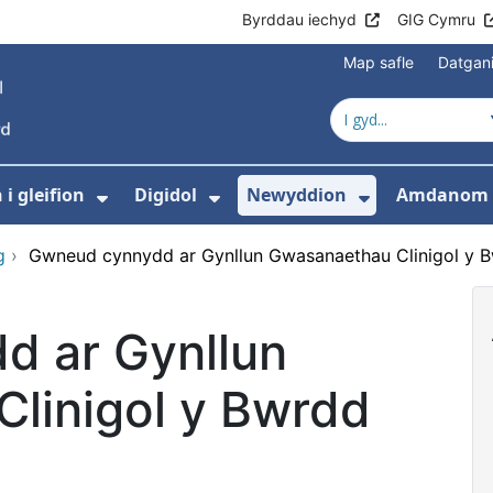
Byrddau iechyd
GIG Cymru
Map safle
Datgan
i gleifion
Digidol
Newyddion
Amdanom 
ewislen ar gyfer Gofal iechyd
Dangos isddewislen ar gyfer Gwyb
Dangos isddewislen ar g
Dangos isd
g
›
Gwneud cynnydd ar Gynllun Gwasanaethau Clinigol y 
d ar Gynllun
linigol y Bwrdd