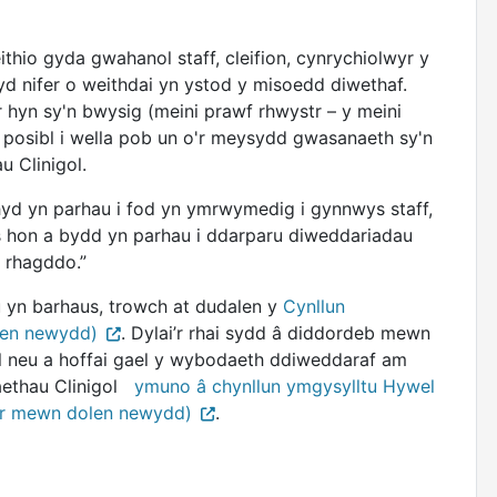
hio gyda gwahanol staff, cleifion, cynrychiolwyr y
d nifer o weithdai yn ystod y misoedd diwethaf.
 hyn sy'n bwysig (meini prawf rhwystr – y meini
u posibl i wella pob un o'r meysydd gwasanaeth sy'n
u Clinigol.
d yn parhau i fod yn ymrwymedig i gynnwys staff,
es hon a bydd yn parhau i ddarparu diweddariadau
d rhagddo.”
 yn barhaus, trowch at dudalen y
Cynllun
len newydd)
. Dylai’r rhai sydd â diddordeb mewn
 neu a hoffai gael y wybodaeth ddiweddaraf am
aethau Clinigol
ymuno â chynllun ymgysylltu Hywel
or mewn dolen newydd)
.