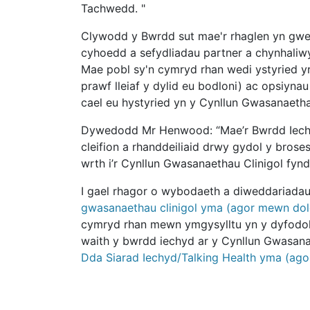
Tachwedd. "
Clywodd y Bwrdd sut mae'r rhaglen yn gweit
cyhoedd a sefydliadau partner a chynhaliwy
Mae pobl sy'n cymryd rhan wedi ystyried yr
prawf lleiaf y dylid eu bodloni) ac opsiyna
cael eu hystyried yn y Cynllun Gwasanaetha
Dywedodd Mr Henwood: “Mae’r Bwrdd Iechy
cleifion a rhanddeiliaid drwy gydol y bros
wrth i’r Cynllun Gwasanaethau Clinigol fyn
I gael rhagor o wybodaeth a diweddariadau
gwasanaethau clinigol yma (agor mewn do
cymryd rhan mewn ymgysylltu yn y dyfodol
waith y bwrdd iechyd ar y Cynllun Gwasan
Dda Siarad Iechyd/Talking Health yma (ag