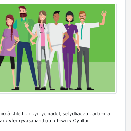
 â chleifion cynrychiadol, sefydliadau partner a
u ar gyfer gwasanaethau o fewn y Cynllun