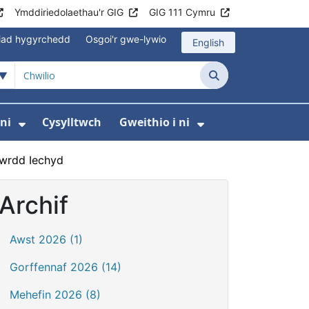
Ymddiriedolaethau'r GIG
GIG 111 Cymru
iad hygyrchedd
Osgoi'r gwe-lywio
English
Chwilio
ni
Cysylltwch
Gweithio i ni
odaeth i gleifion
yfer Digidol
dewislen ar gyfer Newyddion
Dangos isddewislen ar gyfer Amdanom ni
Dangos isddewi
Bwrdd Iechyd
Archif
Awst 2026 (1)
Gorffennaf 2026 (14)
Mehefin 2026 (8)