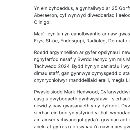
Yn ein cyhoeddus, a gynhaliwyd ar 25 Gorf
Aberaeron, cyflwynwyd diweddariad i aelo
Clinigol.
Mae'r cynllun yn canolbwyntio ar naw gwasa
Frys, Strôc, Endosgopi, Radioleg, Dermato
Roedd argymhellion ar gyfer opsiynau i ne
nghyfarfod nesaf y Bwrdd Iechyd ym mis M
Tachwedd 2024. Bydd hyn yn caniatáu i wy
dimau staff, gan gynnwys cymysgedd o staff
chynrychiolwyr rhanddeiliaid eraill, megis Ll
Pwysleisiodd Mark Henwood, Cyfarwyddwr
casglu gwybodaeth gynhwysfawr i sicrhau’r 
newid y naw gwasanaeth yn y dyfodol. Dyw
sicrhau ein bod yn ystyried yr holl wybod
am amser ychwanegol gyda'n grwpiau adbo
anelu at gyfres o opsiynau i'n naw maes g