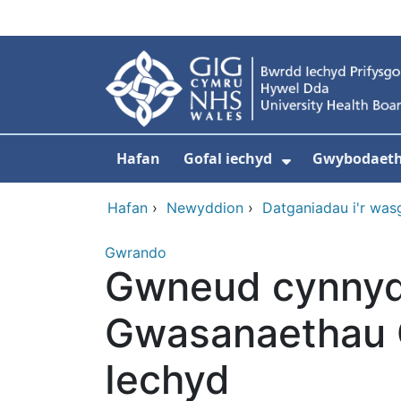
Neidio i'r prif gynnwy
Hafan
Gofal iechyd
Gwybodaeth 
Dangos isdd
Hafan
›
Newyddion
›
Datganiadau i'r was
Gwrando
Gwneud cynnyd
Gwasanaethau C
Iechyd