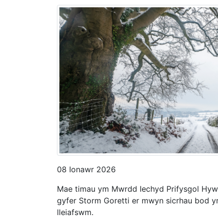
08 Ionawr 2026
Mae timau ym Mwrdd Iechyd Prifysgol Hywel
gyfer Storm Goretti er mwyn sicrhau bod yr
lleiafswm.