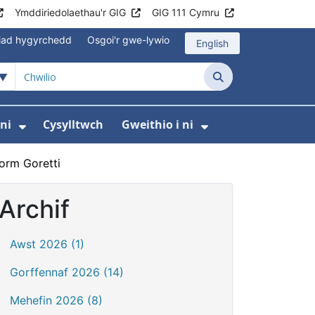
Ymddiriedolaethau'r GIG
GIG 111 Cymru
iad hygyrchedd
Osgoi'r gwe-lywio
English
Chwilio
ni
Cysylltwch
Gweithio i ni
odaeth i gleifion
yfer Digidol
dewislen ar gyfer Newyddion
Dangos isddewislen ar gyfer Amdanom ni
Dangos isddewi
torm Goretti
Archif
Awst 2026 (1)
Gorffennaf 2026 (14)
Mehefin 2026 (8)