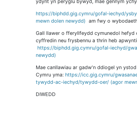
ydynt yn peryglu bywyd, mae gennym ychyd
https://biphdd.gig.cymru/gofal-iechyd/ysb
mewn dolen newydd)
am fwy o wybodaeth
Gall llawer o fferyllfeydd cymunedol hefy
cyffredin neu frysbennu a thrin heb apwyn
https://biphdd.gig.cymru/gofal-iechyd/gw
newydd)
Mae canllawiau ar gadw'n ddiogel yn ysto
Cymru yma:
https://icc.gig.cymru/gwasan
tywydd-ac-iechyd/tywydd-oer/ (agor mew
DIWEDD