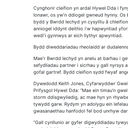
Cynghorir cleifion yn ardal Hywel Dda i fy
Ionawr, os yw'n ddiogel gwneud hynny. Os 
bydd y Bwrdd Iechyd yn cysylltu â chleifion
anniogel iddynt deithio i'w hapwyntiad yfory
wedi'i gynnwys ar eich llythyr apwyntiad.
Bydd diweddariadau rheolaidd ar dudalenn
Mae'r Bwrdd Iechyd yn anelu at barhau i g
sefydliadau partner i sicrhau y gall nyrsys
gofal gartref. Bydd cleifion sydd fwyaf ang
Dywedodd Keith Jones, Cyfarwyddwr Gweit
Prifysgol Hywel Dda: “Mae ein timau’n gweit
storm ddisgwyliedig, ac mae hyn yn rhywbe
tywydd garw. Rydym yn adolygu ein lefelau s
gwasanaethau hanfodol fel bod unrhyw darfu
“Gall cynllunio ar gyfer digwyddiadau tywyd