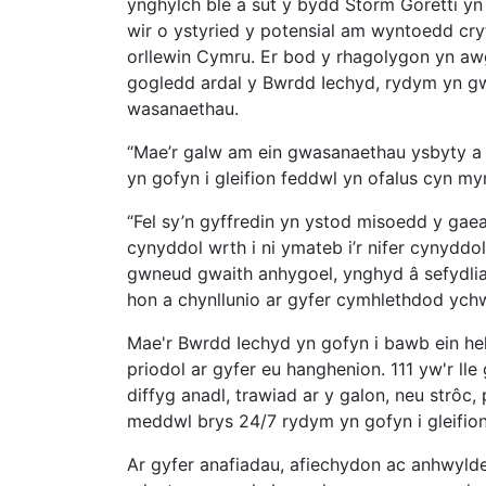
ynghylch ble a sut y bydd Storm Goretti yn
wir o ystyried y potensial am wyntoedd cry
orllewin Cymru. Er bod y rhagolygon yn awg
gogledd ardal y Bwrdd Iechyd, rydym yn gw
wasanaethau.
“Mae’r galw am ein gwasanaethau ysbyty a
yn gofyn i gleifion feddwl yn ofalus cyn m
“Fel sy’n gyffredin yn ystod misoedd y gae
cynyddol wrth i ni ymateb i’r nifer cynyddo
gwneud gwaith anhygoel, ynghyd â sefydlia
hon a chynllunio ar gyfer cymhlethdod ych
Mae'r Bwrdd Iechyd yn gofyn i bawb ein help
priodol ar gyfer eu hanghenion. 111 yw'r lle
diffyg anadl, trawiad ar y galon, neu strô
meddwl brys 24/7 rydym yn gofyn i gleifion
Ar gyfer anafiadau, afiechydon ac anhwyld