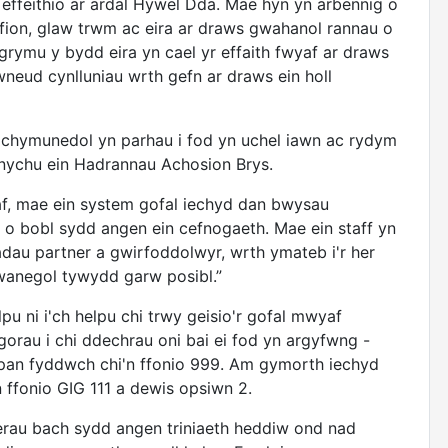
 effeithio ar ardal Hywel Dda. Mae hyn yn arbennig o
fion, glaw trwm ac eira ar draws gwahanol rannau o
rymu y bydd eira yn cael yr effaith fwyaf ar draws
neud cynlluniau wrth gefn ar draws ein holl
 chymunedol yn parhau i fod yn uchel iawn ac rydym
ynychu ein Hadrannau Achosion Brys.
af, mae ein system gofal iechyd dan bwysau
l o bobl sydd angen ein cefnogaeth. Mae ein staff yn
dau partner a gwirfoddolwyr, wrth ymateb i'r her
wanegol tywydd garw posibl.”
u ni i'ch helpu chi trwy geisio'r gofal mwyaf
 gorau i chi ddechrau oni bai ei fod yn argyfwng -
c, pan fyddwch chi'n ffonio 999. Am gymorth iechyd
 ffonio GIG 111 a dewis opsiwn 2.
erau bach sydd angen triniaeth heddiw ond nad