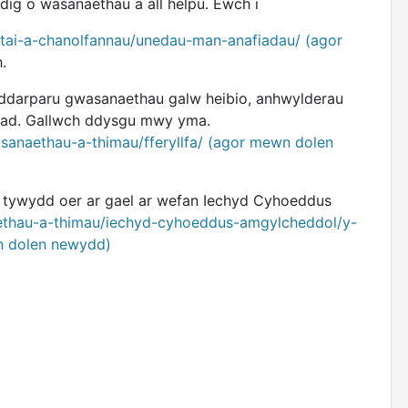
ig o wasanaethau a all helpu. Ewch i
ytai-a-chanolfannau/unedau-man-anafiadau/ (agor
.
d ddarparu gwasanaethau galw heibio, anhwylderau
tiad. Gallwch ddysgu mwy yma.
asanaethau-a-thimau/fferyllfa/ (agor mewn dolen
d tywydd oer ar gael ar wefan Iechyd Cyhoeddus
aethau-a-thimau/iechyd-cyhoeddus-amgylcheddol/y-
n dolen newydd)