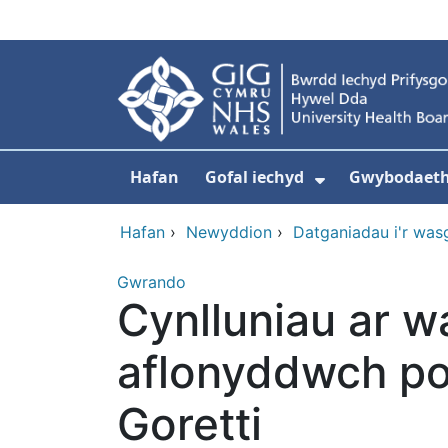
Neidio i'r prif gynnwy
Hafan
Gofal iechyd
Gwybodaeth 
Dangos isdd
Hafan
›
Newyddion
›
Datganiadau i'r was
Gwrando
Cynlluniau ar wa
aflonyddwch po
Goretti