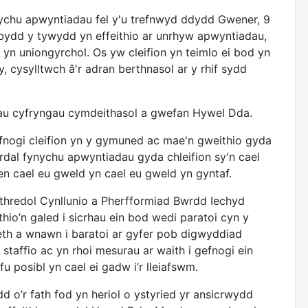
nychu apwyntiadau fel y'u trefnwyd ddydd Gwener, 9
bydd y tywydd yn effeithio ar unrhyw apwyntiadau,
 yn uniongyrchol. Os yw cleifion yn teimlo ei bod yn
, cysylltwch â'r adran berthnasol ar y rhif sydd
au cyfryngau cymdeithasol a gwefan Hywel Dda.
efnogi cleifion yn y gymuned ac mae'n gweithio gyda
 ardal fynychu apwyntiadau gyda chleifion sy'n cael
en cael eu gweld yn cael eu gweld yn gyntaf.
hredol Cynllunio a Pherfformiad Bwrdd Iechyd
hio’n galed i sicrhau ein bod wedi paratoi cyn y
th a wnawn i baratoi ar gyfer pob digwyddiad
taffio ac yn rhoi mesurau ar waith i gefnogi ein
 posibl yn cael ei gadw i’r lleiafswm.
d o’r fath fod yn heriol o ystyried yr ansicrwydd