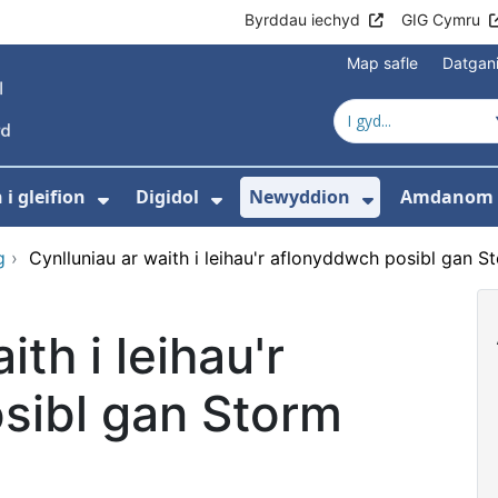
Byrddau iechyd
GIG Cymru
Map safle
Datgan
i gleifion
Digidol
Newyddion
Amdanom 
ewislen ar gyfer Gofal iechyd
Dangos isddewislen ar gyfer Gwyb
Dangos isddewislen ar g
Dangos isd
g
›
Cynlluniau ar waith i leihau'r aflonyddwch posibl gan S
ith i leihau'r
sibl gan Storm