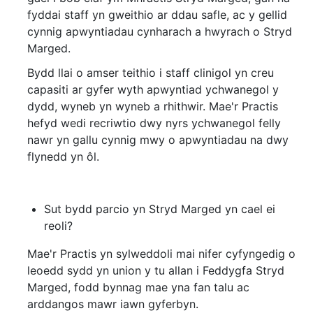
fyddai staff yn gweithio ar ddau safle, ac y gellid
cynnig apwyntiadau cynharach a hwyrach o Stryd
Marged.
Bydd llai o amser teithio i staff clinigol yn creu
capasiti ar gyfer wyth apwyntiad ychwanegol y
dydd, wyneb yn wyneb a rhithwir. Mae'r Practis
hefyd wedi recriwtio dwy nyrs ychwanegol felly
nawr yn gallu cynnig mwy o apwyntiadau na dwy
flynedd yn ôl.
Sut bydd parcio yn Stryd Marged yn cael ei
reoli?
Mae'r Practis yn sylweddoli mai nifer cyfyngedig o
leoedd sydd yn union y tu allan i Feddygfa Stryd
Marged, fodd bynnag mae yna fan talu ac
arddangos mawr iawn gyferbyn.