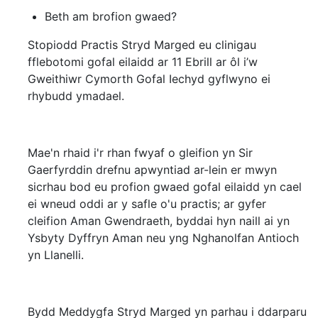
Beth am brofion gwaed?
Stopiodd Practis Stryd Marged eu clinigau
fflebotomi gofal eilaidd ar 11 Ebrill ar ôl i’w
Gweithiwr Cymorth Gofal Iechyd gyflwyno ei
rhybudd ymadael.
Mae'n rhaid i'r rhan fwyaf o gleifion yn Sir
Gaerfyrddin drefnu apwyntiad ar-lein er mwyn
sicrhau bod eu profion gwaed gofal eilaidd yn cael
ei wneud oddi ar y safle o'u practis; ar gyfer
cleifion Aman Gwendraeth, byddai hyn naill ai yn
Ysbyty Dyffryn Aman neu yng Nghanolfan Antioch
yn Llanelli.
Bydd Meddygfa Stryd Marged yn parhau i ddarparu