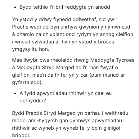
Bydd teithio i'r brif feddygfa yn anodd
Yn ystod y ddwy flynedd ddiwethaf, nid yw’r
Practis wedi derbyn unrhyw gwynion yn ymwneud
â pharcio na chludiant ond rydym yn annog cleifion
i wneud sylwadau ar hyn yn ystod y broses
ymgysylltu hon.
Mae llwybr bws rheolaidd rhwng Meddygfa Tycroes
a Meddygfa Stryd Marged ac i’r rhan fwyaf o
gleifion, mae’n daith fer yn y car (pum munud ar
gyfartaledd).
A fydd apwyntiadau rhithwir yn cael eu
defnyddio?
Bydd Practis Stryd Marged yn parhau i weithredu
model aml-hygyrch gan gynnwys apwyntiadau
rhithwir ac wyneb yn wyneb fel y bo'n glinigol
briodol.