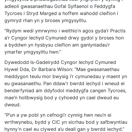
adleoli gwasanaethau Gofal Sylfaenol o Feddygfa
Tycroes i Stryd Marged a hoffem wahodd cleifion i
gymryd rhan yn y broses ymgysylltu.
“Rydym wedi ymrwymo i weithio’n agos gyda’r Practis
a’r Cyngor Iechyd Cymuned drwy gydol y broses hon
a byddwn yn hysbysu cleifion am ganlyniadau’r
ymarfer ymgysylltu hwn.”
Dywedodd Is-Gadeirydd Cyngor Iechyd Cymuned
Hywel Dda, Dr Barbara Wilson: “Mae gwasanaethau
meddygon teulu mor bwysig i’r cymunedau y maent yn
eu gwasanaethu. Pan ddaw’r bwrdd iechyd i wneud ei
benderfyniad am ddyfodol meddygfa cangen Tycroes,
mae’n hollbwysig bod y cyhoedd yn cael dweud eu
dweud.
“P’un a yw pobl yn cefnogi’r cynnig hwn neu’n ei
wrthwynebu, bydd y CIC yn sicrhau bod y safbwyntiau
hynny’n cael eu clywed a’u deall gan y bwrdd iechyd.”