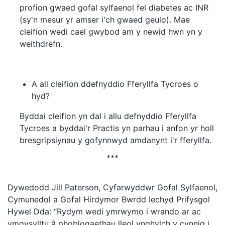
profion gwaed gofal sylfaenol fel diabetes ac INR
(sy'n mesur yr amser i'ch gwaed geulo). Mae
cleifion wedi cael gwybod am y newid hwn yn y
weithdrefn.
A all cleifion ddefnyddio Fferyllfa Tycroes o
hyd?
Byddai cleifion yn dal i allu defnyddio Fferyllfa
Tycroes a byddai'r Practis yn parhau i anfon yr holl
bresgripsiynau y gofynnwyd amdanynt i'r fferyllfa.
***
Dywedodd Jill Paterson, Cyfarwyddwr Gofal Sylfaenol,
Cymunedol a Gofal Hirdymor Bwrdd Iechyd Prifysgol
Hywel Dda: “Rydym wedi ymrwymo i wrando ar ac
ymgysylltu â phoblogaethau lleol ynghylch y cynnig i