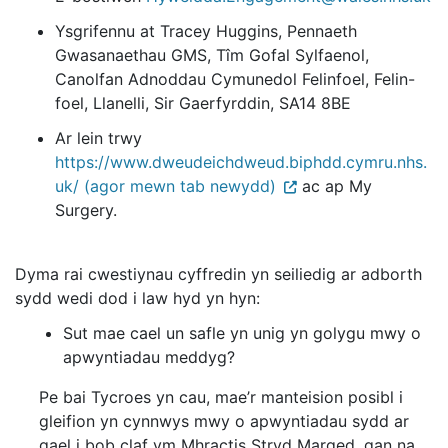
Ysgrifennu at Tracey Huggins, Pennaeth
Gwasanaethau GMS, Tîm Gofal Sylfaenol,
Canolfan Adnoddau Cymunedol Felinfoel, Felin-
foel, Llanelli, Sir Gaerfyrddin, SA14 8BE
Ar lein trwy
https://www.dweudeichdweud.biphdd.cymru.nhs.
uk/ (agor mewn tab newydd)
ac ap My
Surgery.
Dyma rai cwestiynau cyffredin yn seiliedig ar adborth
sydd wedi dod i law hyd yn hyn:
Sut mae cael un safle yn unig yn golygu mwy o
apwyntiadau meddyg?
Pe bai Tycroes yn cau, mae’r manteision posibl i
gleifion yn cynnwys mwy o apwyntiadau sydd ar
gael i bob claf ym Mhractis Stryd Marged, gan na