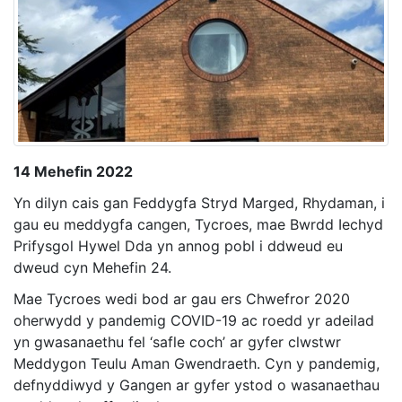
14 Mehefin 2022
Yn dilyn cais gan Feddygfa Stryd Marged, Rhydaman, i
gau eu meddygfa cangen, Tycroes, mae Bwrdd Iechyd
Prifysgol Hywel Dda yn annog pobl i ddweud eu
dweud cyn Mehefin 24.
Mae Tycroes wedi bod ar gau ers Chwefror 2020
oherwydd y pandemig COVID-19 ac roedd yr adeilad
yn gwasanaethu fel ‘safle coch’ ar gyfer clwstwr
Meddygon Teulu Aman Gwendraeth. Cyn y pandemig,
defnyddiwyd y Gangen ar gyfer ystod o wasanaethau