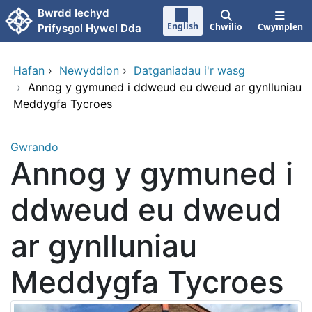
Neidio i'r prif gynnwy
Bwrdd Iechyd
English
Chwilio
Cwymplen
Prifysgol Hywel Dda
Hafan
›
Newyddion
›
Datganiadau i'r wasg
›
Annog y gymuned i ddweud eu dweud ar gynlluniau
Meddygfa Tycroes
Gwrando
Annog y gymuned i
ddweud eu dweud
ar gynlluniau
Meddygfa Tycroes