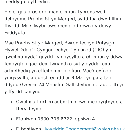
meddygol cyffredinol.
Ers ei gau dros dro, mae cleifion Tycroes wedi
defnyddio Practis Stryd Marged, sydd tua dwy filltir i
ffwrdd. Mae llwybr bws rheolaidd rhwng y ddwy
Feddygfa.
Mae Practis Stryd Marged, Bwrdd Iechyd Prifysgol
Hywel Dda a’r Cyngor Iechyd Cymuned (CIC) yn
gweithio gyda’i gilydd i ymgysylltu â chleifion y ddwy
feddygfa i gael dealltwriaeth o sut y byddai cau
arfaethedig yn effeithio ar gleifion. Mae'r cyfnod
ymgysylltu, a ddechreuodd ar 9 Mai, yn para tan
ddydd Gwener 24 Mehefin. Gall cleifion roi adborth yn
y ffyrdd canlynol:
Cwblhau ffurflen adborth mewn meddygfeydd a
fferyllfeydd
Ffoniwch 0300 303 8322, opsiwn 4
E-bostiwch
Hyweldda.Engagement@wales.nhs.uk