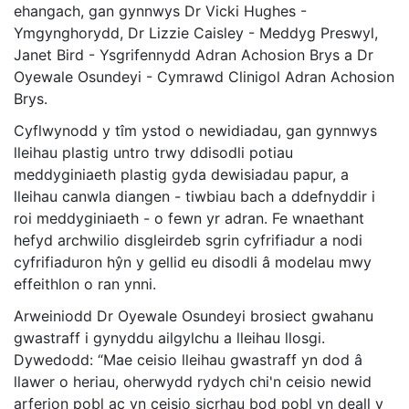
ehangach, gan gynnwys Dr Vicki Hughes -
Ymgynghorydd, Dr Lizzie Caisley - Meddyg Preswyl,
Janet Bird - Ysgrifennydd Adran Achosion Brys a Dr
Oyewale Osundeyi - Cymrawd Clinigol Adran Achosion
Brys.
Cyflwynodd y tîm ystod o newidiadau, gan gynnwys
lleihau plastig untro trwy ddisodli potiau
meddyginiaeth plastig gyda dewisiadau papur, a
lleihau canwla diangen - tiwbiau bach a ddefnyddir i
roi meddyginiaeth - o fewn yr adran. Fe wnaethant
hefyd archwilio disgleirdeb sgrin cyfrifiadur a nodi
cyfrifiaduron hŷn y gellid eu disodli â modelau mwy
effeithlon o ran ynni.
Arweiniodd Dr Oyewale Osundeyi brosiect gwahanu
gwastraff i gynyddu ailgylchu a lleihau llosgi.
Dywedodd: “Mae ceisio lleihau gwastraff yn dod â
llawer o heriau, oherwydd rydych chi'n ceisio newid
arferion pobl ac yn ceisio sicrhau bod pobl yn deall y