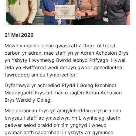
21 Mai 2026
Mewn ymgais i leihau gwastraff a thorri ôl troed
carbon yr adran, mae staff yn yr Adran Achosion Brys
yn Ysbyty Llwynhelyg Bwrdd Iechyd Prifysgol Hywel
Dda yn Hwlffordd wedi derbyn gwobr genedlaethol
fawreddog am eu hymdrechion.
Dyfarnwyd yr achrediad Efydd i Goleg Brenhinol
Meddygaeth Frys fel rhan o raglen Adran Achosion
Brys Werdd y Coleg.
Mae adrannau brys yn amgylcheddau prysur a dan
bwysau i staff ac ymwelwyr. Yn Llwynhelyg, daeth
pedwar aelod craidd o'r tîm ynghyd i wneud
gwahaniaeth cadarnhaol i'r ysbyty a'r gymuned