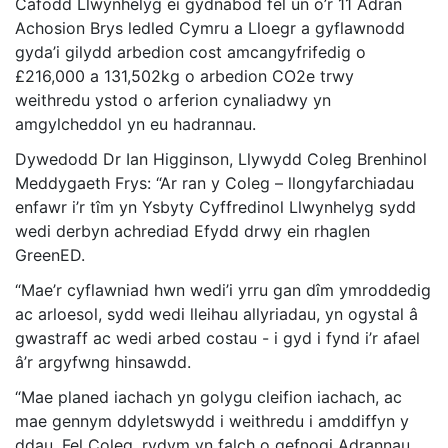
Cafodd Llwynhelyg ei gydnabod fel un o’r 11 Adran
Achosion Brys ledled Cymru a Lloegr a gyflawnodd
gyda’i gilydd arbedion cost amcangyfrifedig o
£216,000 a 131,502kg o arbedion CO2e trwy
weithredu ystod o arferion cynaliadwy yn
amgylcheddol yn eu hadrannau.
Dywedodd Dr Ian Higginson, Llywydd Coleg Brenhinol
Meddygaeth Frys: “Ar ran y Coleg – llongyfarchiadau
enfawr i’r tîm yn Ysbyty Cyffredinol Llwynhelyg sydd
wedi derbyn achrediad Efydd drwy ein rhaglen
GreenED.
“Mae’r cyflawniad hwn wedi’i yrru gan dîm ymroddedig
ac arloesol, sydd wedi lleihau allyriadau, yn ogystal â
gwastraff ac wedi arbed costau - i gyd i fynd i’r afael
â’r argyfwng hinsawdd.
“Mae planed iachach yn golygu cleifion iachach, ac
mae gennym ddyletswydd i weithredu i amddiffyn y
ddau. Fel Coleg, rydym yn falch o gefnogi Adrannau