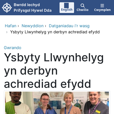
Neidio i'r prif gynnwy
Bwrdd Iechyd
English
Chwilio
Cwymplen
Prifysgol Hywel Dda
Hafan
›
Newyddion
›
Datganiadau i'r wasg
›
Ysbyty Llwynhelyg yn derbyn achrediad efydd
Gwrando
Ysbyty Llwynhelyg
yn derbyn
achrediad efydd