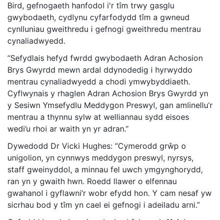
Bird, gefnogaeth hanfodol i'r tîm trwy gasglu
gwybodaeth, cydlynu cyfarfodydd tîm a gwneud
cynlluniau gweithredu i gefnogi gweithredu mentrau
cynaliadwyedd.
“Sefydlais hefyd fwrdd gwybodaeth Adran Achosion
Brys Gwyrdd mewn ardal ddynodedig i hyrwyddo
mentrau cynaliadwyedd a chodi ymwybyddiaeth.
Cyflwynais y rhaglen Adran Achosion Brys Gwyrdd yn
y Sesiwn Ymsefydlu Meddygon Preswyl, gan amlinellu’r
mentrau a thynnu sylw at welliannau sydd eisoes
wedi’u rhoi ar waith yn yr adran.”
Dywedodd Dr Vicki Hughes: “Cymerodd grŵp o
unigolion, yn cynnwys meddygon preswyl, nyrsys,
staff gweinyddol, a minnau fel uwch ymgynghorydd,
ran yn y gwaith hwn. Roedd llawer o elfennau
gwahanol i gyflawni’r wobr efydd hon. Y cam nesaf yw
sicrhau bod y tîm yn cael ei gefnogi i adeiladu arni.”