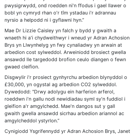
pwysigrwydd, ond roedden ni'n ffodus i gael llawer o
bobl yn cymryd rhan o'r tîm ystadau i'r adrannau
nyrsio a helpodd ni i gyflawni hyn.”
Mae Dr Lizzie Caisley yn falch y bydd y gwaith a
wnaeth hi a'i chydweithwyr i wneud yr Adran Achosion
Brys yn Llwynhelyg yn fwy cynaliadwy yn arwain at
arbedion cost sylweddol. Arweiniodd brosiect gwella
ansawdd lle targedodd brofion ceulo diangen o fewn
gwaed cleifion.
Disgwylir i'r prosiect gynhyrchu arbedion blynyddol o
£30,000, yn ogystal ag arbedion CO2 sylweddol.
Dywedodd: "Drwy adolygu ein harferion arferol,
roeddwn i'n gallu nodi newidiadau syml sy'n fuddiol i
gleifion a'r amgylchedd. Mae'n dangos sut y gall
gwaith gwella ansawdd sicrhau arbedion ariannol ac
amgylcheddol ystyrlon.”
Cynigiodd Ysgrifennydd yr Adran Achosion Brys, Janet