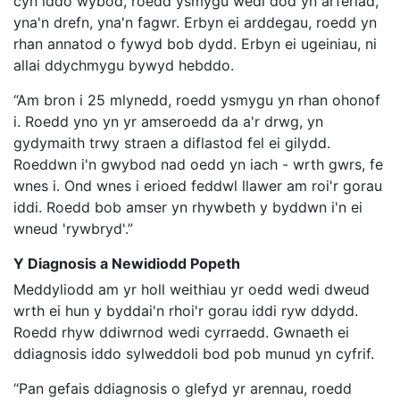
cyn iddo wybod, roedd ysmygu wedi dod yn arferiad,
yna'n drefn, yna'n fagwr. Erbyn ei arddegau, roedd yn
rhan annatod o fywyd bob dydd. Erbyn ei ugeiniau, ni
allai ddychmygu bywyd hebddo.
“Am bron i 25 mlynedd, roedd ysmygu yn rhan ohonof
i. Roedd yno yn yr amseroedd da a'r drwg, yn
gydymaith trwy straen a diflastod fel ei gilydd.
Roeddwn i'n gwybod nad oedd yn iach - wrth gwrs, fe
wnes i. Ond wnes i erioed feddwl llawer am roi'r gorau
iddi. Roedd bob amser yn rhywbeth y byddwn i'n ei
wneud 'rywbryd'.”
Y Diagnosis a Newidiodd Popeth
Meddyliodd am yr holl weithiau yr oedd wedi dweud
wrth ei hun y byddai'n rhoi'r gorau iddi ryw ddydd.
Roedd rhyw ddiwrnod wedi cyrraedd. Gwnaeth ei
ddiagnosis iddo sylweddoli bod pob munud yn cyfrif.
“Pan gefais ddiagnosis o glefyd yr arennau, roedd