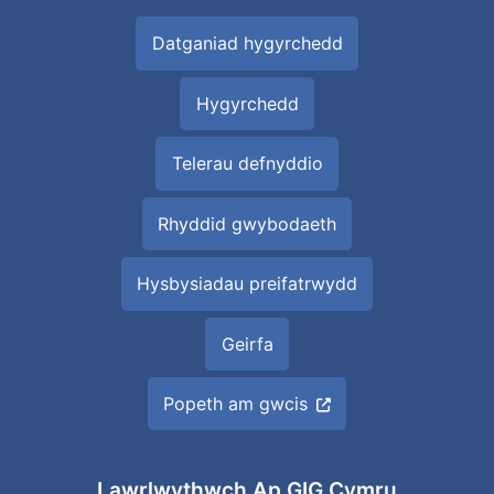
Datganiad hygyrchedd
Hygyrchedd
Telerau defnyddio
Rhyddid gwybodaeth
Hysbysiadau preifatrwydd
Geirfa
Popeth am gwcis
Lawrlwythwch Ap GIG Cymru