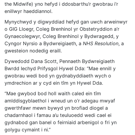
the Midwife) yno hefyd i ddosbarthu’r gwobrau i’r
enillwyr haeddiannol.
Mynychwyd y digwyddiad hefyd gan uwch arweinwyr
o GIG Lloegr, Coleg Brenhinol yr Obstetryddion a’r
Gynaecolegwyr, Coleg Brenhinol y Bydwragedd, y
Cyngor Nyrsio a Bydwreigiaeth, a
NHS Resolution
, a
gwesteion nodedig eraill.
Dywedodd Dana Scott, Pennaeth Bydwreigiaeth
Bwrdd Iechyd Prifysgol Hywel Dda: “Mae ennill y
gwobrau wedi bod yn gydnabyddiaeth wych o
ymdrechion ar y cyd ein tîm yn Hywel Dda.
“Mae gwybod bod holl waith caled ein tîm
amlddisgyblaethol i wneud un o’r adegau mwyaf
gwerthfawr mewn bywyd yn brofiad diogel a
chadarnhaol i famau a’u teuluoedd wedi cael ei
gydnabod gan banel o feirniaid arbenigol o fri yn
golygu cymaint i ni.”