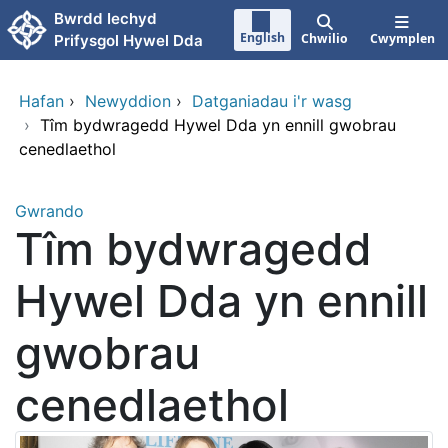
Neidio i'r prif gynnwy
Bwrdd Iechyd
English
Chwilio
Cwymplen
Prifysgol Hywel Dda
Hafan
›
Newyddion
›
Datganiadau i'r wasg
›
Tîm bydwragedd Hywel Dda yn ennill gwobrau
cenedlaethol
Gwrando
Tîm bydwragedd
Hywel Dda yn ennill
gwobrau
cenedlaethol