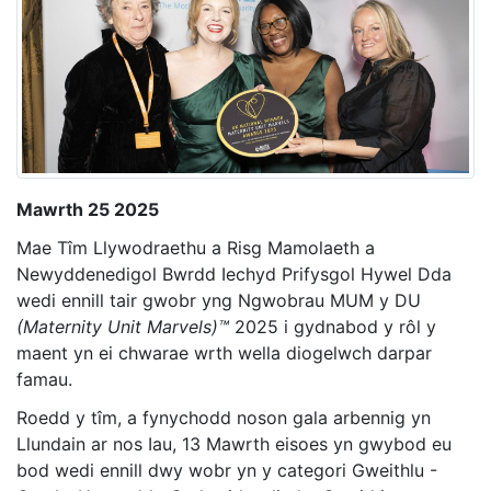
Mawrth 25 2025
Mae Tîm Llywodraethu a Risg Mamolaeth a
Newyddenedigol Bwrdd Iechyd Prifysgol Hywel Dda
wedi ennill tair gwobr yng Ngwobrau MUM y DU
(Maternity Unit Marvels)™
2025 i gydnabod y rôl y
maent yn ei chwarae wrth wella diogelwch darpar
famau.
Roedd y tîm, a fynychodd noson gala arbennig yn
Llundain ar nos Iau, 13 Mawrth eisoes yn gwybod eu
bod wedi ennill dwy wobr yn y categori Gweithlu -