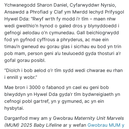
Ychwanegodd Sharon Daniel, Cyfarwyddwr Nyrsio,
Ansawdd a Phrofiad y Claf ym Mwrdd Iechyd Prifysgol
Hywel Dda: “Rwyf wrth fy modd i’r tîm – maen nhw
wedi gweithio’n hynod o galed dros y blynyddoedd i
gefnogi aelodau o’n cymunedau. Gall beichiogrwydd
fod yn gyfnod cyffrous a phryderus, ac mae ein
timau’n gwneud eu gorau glas i sicrhau eu bod yn trin
pob mam, person geni a’u teuluoedd gyda thosturi a’r
gofal gorau posibl.
“Diolch i bob aelod o’r tîm sydd wedi chwarae eu rhan
i ennill y wobr.”
Mae bron i 3000 o fabanod yn cael eu geni bob
blwyddyn yn Hywel Dda gyda’r tîm bydwreigiaeth yn
cefnogi pobl gartref, yn y gymuned, ac yn ein
hysbytai.
Darganfod mwy am y Gwobrau
Maternity Unit Marvels
(MUM) 2025 Baby Lifeline
ar y wefan
Gwobrau MUM y