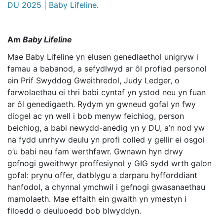
DU 2025 | Baby Lifeline
.
Am
Baby Lifeline
Mae Baby Lifeline yn elusen genedlaethol unigryw i
famau a babanod, a sefydlwyd ar ôl profiad personol
ein Prif Swyddog Gweithredol, Judy Ledger, o
farwolaethau ei thri babi cyntaf yn ystod neu yn fuan
ar ôl genedigaeth. Rydym yn gwneud gofal yn fwy
diogel ac yn well i bob menyw feichiog, person
beichiog, a babi newydd-anedig yn y DU, a’n nod yw
na fydd unrhyw deulu yn profi colled y gellir ei osgoi
o’u babi neu fam werthfawr. Gwnawn hyn drwy
gefnogi gweithwyr proffesiynol y GIG sydd wrth galon
gofal: prynu offer, datblygu a darparu hyfforddiant
hanfodol, a chynnal ymchwil i gefnogi gwasanaethau
mamolaeth. Mae effaith ein gwaith yn ymestyn i
filoedd o deuluoedd bob blwyddyn.