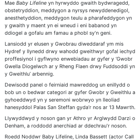
Mae
Baby Lifeline
yn hyrwyddo gwaith bydwragedd,
obstetryddion, meddygon a nyrsys newyddenedigol,
anesthetyddion, meddygon teulu a pharafeddygon yn
y gwaith y maent yn ei wneud i eni babanod yn
ddiogel a gofalu am famau a phobl sy'n geni.
Lansiodd yr elusen y Gwobrau diweddaraf ym mis
Hydref y llynedd drwy wahodd gweithwyr gofal iechyd
proffesiynol i gyflwyno enwebiadau ar gyfer y ‘Gwobr
Gwella Diogelwch ar y Rheng Flaen drwy Fuddsoddi yn
y Gweithlu’ arbennig.
Dewisodd panel o feirniaid mawreddog un enillydd o
bob un o bedwar categori ar gyfer Gwobr y Gweithlu a
gyhoeddwyd yn y seremoni wobrwyo yn lleoliad
hanesyddol Palas San Steffan gyda’r nos ar 13 Mawrth.
Llywyddwyd y noson gan yr Athro yr Arglwydd Darzi o
Denham, a roddodd anerchiad ar ddechrau'r noson.
Roedd Noddwr Baby Lifeline, Linda Bassett (actor Call