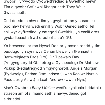
Gwobr Hyrwyddo Cydweithrediad a Gweithio mewn
Tîm a gwobr Cyflawni Rhagoriaeth Trwy Wella
Gwasanaeth.
Ond doedden nhw ddim yn gwybod tan y noson eu
bod nhw hefyd wedi ennill y Wobr Genedlaethol fel
enillwyr cyffredinol y categori Gweithlu, yn ennill dros
gystadleuaeth frwd o bob rhan o’r DU.
Yn bresennol ar ran Hywel Dda ar y noson roedd y tîm
buddugol yn cynnwys Cerian Llewellyn (Pennaeth
Bydwreigiaeth Dros Dro), Dr Tipswalo Day
(Ymgynghorydd Obstetreg a Gynaecoleg) Dr Mathew
Pickup (Pediatregydd Ymgynghorol), Angela Morgan
(Bydwraig), Bethan Osmundsen (Uwch Reolwr Nyrsio
Paediatreg Acíwt) a Leah Andrew (Uwch Nyrs).
Mae'r Gwobrau
Baby Lifeline
wedi'u cynllunio i ddathlu
straeon am ofal mamolaeth a newyddenedigol
eithriadol.