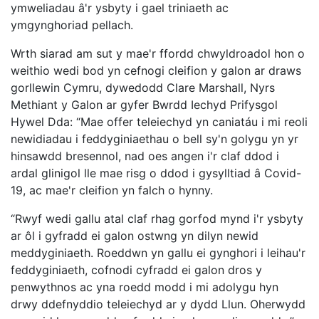
ymweliadau â'r ysbyty i gael triniaeth ac
ymgynghoriad pellach.
Wrth siarad am sut y mae'r ffordd chwyldroadol hon o
weithio wedi bod yn cefnogi cleifion y galon ar draws
gorllewin Cymru, dywedodd Clare Marshall, Nyrs
Methiant y Galon ar gyfer Bwrdd Iechyd Prifysgol
Hywel Dda: “Mae offer teleiechyd yn caniatáu i mi reoli
newidiadau i feddyginiaethau o bell sy'n golygu yn yr
hinsawdd bresennol, nad oes angen i'r claf ddod i
ardal glinigol lle mae risg o ddod i gysylltiad â Covid-
19, ac mae'r cleifion yn falch o hynny.
“Rwyf wedi gallu atal claf rhag gorfod mynd i'r ysbyty
ar ôl i gyfradd ei galon ostwng yn dilyn newid
meddyginiaeth. Roeddwn yn gallu ei gynghori i leihau'r
feddyginiaeth, cofnodi cyfradd ei galon dros y
penwythnos ac yna roedd modd i mi adolygu hyn
drwy ddefnyddio teleiechyd ar y dydd Llun. Oherwydd