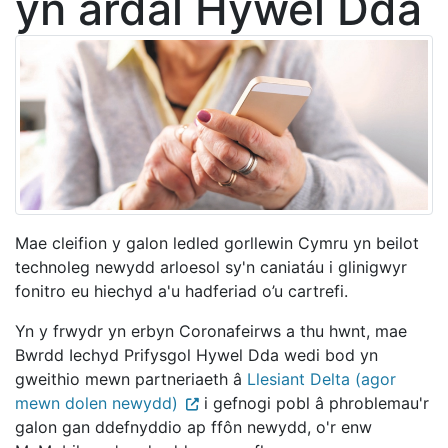
yn ardal Hywel Dda
Mae cleifion y galon ledled gorllewin Cymru yn beilot
technoleg newydd arloesol sy'n caniatáu i glinigwyr
fonitro eu hiechyd a'u hadferiad o’u cartrefi.
Yn y frwydr yn erbyn Coronafeirws a thu hwnt, mae
Bwrdd Iechyd Prifysgol Hywel Dda wedi bod yn
gweithio mewn partneriaeth â
Llesiant Delta (agor
mewn dolen newydd)
i gefnogi pobl â phroblemau'r
galon gan ddefnyddio ap ffôn newydd, o'r enw