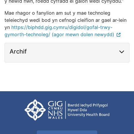
y newid hwn, roedd cyfradd ei galon wedi cynyddu.”
Mae rhagor o fanylion am sut y mae technoleg
teleiechyd wedi bod yn cefnogi cleifion ar gael ar-lein
yn
https://biphdd.gig.cymru/digidol/gofal-trwy-
gymorth-technoleg/ (agor mewn dolen newydd)
Archif