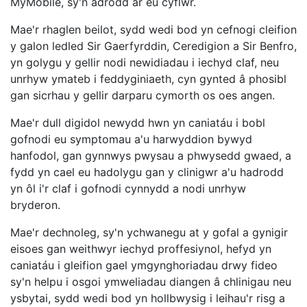
MyMobile, sy'n adrodd ar eu cyflwr.
Mae'r rhaglen beilot, sydd wedi bod yn cefnogi cleifion
y galon ledled Sir Gaerfyrddin, Ceredigion a Sir Benfro,
yn golygu y gellir nodi newidiadau i iechyd claf, neu
unrhyw ymateb i feddyginiaeth, cyn gynted â phosibl
gan sicrhau y gellir darparu cymorth os oes angen.
Mae'r dull digidol newydd hwn yn caniatáu i bobl
gofnodi eu symptomau a'u harwyddion bywyd
hanfodol, gan gynnwys pwysau a phwysedd gwaed, a
fydd yn cael eu hadolygu gan y clinigwr a'u hadrodd
yn ôl i'r claf i gofnodi cynnydd a nodi unrhyw
bryderon.
Mae'r dechnoleg, sy'n ychwanegu at y gofal a gynigir
eisoes gan weithwyr iechyd proffesiynol, hefyd yn
caniatáu i gleifion gael ymgynghoriadau drwy fideo
sy'n helpu i osgoi ymweliadau diangen â chlinigau neu
ysbytai, sydd wedi bod yn hollbwysig i leihau'r risg a