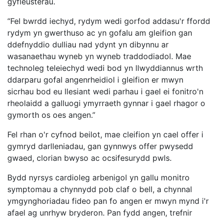
gyfleusterau.
“Fel bwrdd iechyd, rydym wedi gorfod addasu'r ffordd
rydym yn gwerthuso ac yn gofalu am gleifion gan
ddefnyddio dulliau nad ydynt yn dibynnu ar
wasanaethau wyneb yn wyneb traddodiadol. Mae
technoleg teleiechyd wedi bod yn llwyddiannus wrth
ddarparu gofal angenrheidiol i gleifion er mwyn
sicrhau bod eu llesiant wedi parhau i gael ei fonitro'n
rheolaidd a galluogi ymyrraeth gynnar i gael rhagor o
gymorth os oes angen.”
Fel rhan o'r cyfnod beilot, mae cleifion yn cael offer i
gymryd darlleniadau, gan gynnwys offer pwysedd
gwaed, clorian bwyso ac ocsifesurydd pwls.
Bydd nyrsys cardioleg arbenigol yn gallu monitro
symptomau a chynnydd pob claf o bell, a chynnal
ymgynghoriadau fideo pan fo angen er mwyn mynd i'r
afael ag unrhyw bryderon. Pan fydd angen, trefnir