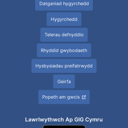
Datganiad hygyrchedd
Hygyrchedd
Telerau defnyddio
Rhyddid gwybodaeth
Hysbysiadau preifatrwydd
Geirfa
Popeth am gwcis
Lawrlwythwch Ap GIG Cymru