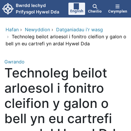
Neidio i'r prif gynnwy
Bwrdd Iechyd
English
Chwilio
Cwymplen
Prifysgol Hywel Dda
Hafan
›
Newyddion
›
Datganiadau i'r wasg
›
Technoleg beilot arloesol i fonitro cleifion y galon o
bell yn eu cartrefi yn ardal Hywel Dda
Gwrando
Technoleg beilot
arloesol i fonitro
cleifion y galon o
bell yn eu cartrefi