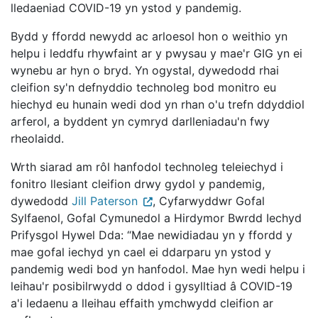
lledaeniad COVID-19 yn ystod y pandemig.
Bydd y ffordd newydd ac arloesol hon o weithio yn
helpu i leddfu rhywfaint ar y pwysau y mae'r GIG yn ei
wynebu ar hyn o bryd. Yn ogystal, dywedodd rhai
cleifion sy'n defnyddio technoleg bod monitro eu
hiechyd eu hunain wedi dod yn rhan o'u trefn ddyddiol
arferol, a byddent yn cymryd darlleniadau'n fwy
rheolaidd.
Wrth siarad am rôl hanfodol technoleg teleiechyd i
fonitro llesiant cleifion drwy gydol y pandemig,
dywedodd
Jill Paterson
, Cyfarwyddwr Gofal
Sylfaenol, Gofal Cymunedol a Hirdymor Bwrdd Iechyd
Prifysgol Hywel Dda: “Mae newidiadau yn y ffordd y
mae gofal iechyd yn cael ei ddarparu yn ystod y
pandemig wedi bod yn hanfodol. Mae hyn wedi helpu i
leihau'r posibilrwydd o ddod i gysylltiad â COVID-19
a'i ledaenu a lleihau effaith ymchwydd cleifion ar