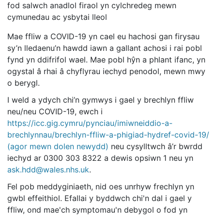
fod salwch anadlol firaol yn cylchredeg mewn
cymunedau ac ysbytai lleol
Mae ffliw a COVID-19 yn cael eu hachosi gan firysau
sy’n lledaenu’n hawdd iawn a gallant achosi i rai pobl
fynd yn ddifrifol wael. Mae pobl hŷn a phlant ifanc, yn
ogystal â rhai â chyflyrau iechyd penodol, mewn mwy
o berygl.
I weld a ydych chi’n gymwys i gael y brechlyn ffliw
neu/neu COVID-19, ewch i
https://icc.gig.cymru/pynciau/imiwneiddio-a-
brechlynnau/brechlyn-ffliw-a-phigiad-hydref-covid-19/
(agor mewn dolen newydd)
neu cysylltwch â’r bwrdd
iechyd ar 0300 303 8322 a dewis opsiwn 1 neu yn
ask.hdd@wales.nhs.uk
.
Fel pob meddyginiaeth, nid oes unrhyw frechlyn yn
gwbl effeithiol. Efallai y byddwch chi'n dal i gael y
ffliw, ond mae'ch symptomau'n debygol o fod yn