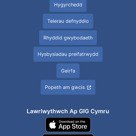
Hygyrchedd
Telerau defnyddio
Rhyddid gwybodaeth
Hysbysiadau preifatrwydd
Geirfa
Popeth am gwcis
Lawrlwythwch Ap GIG Cymru