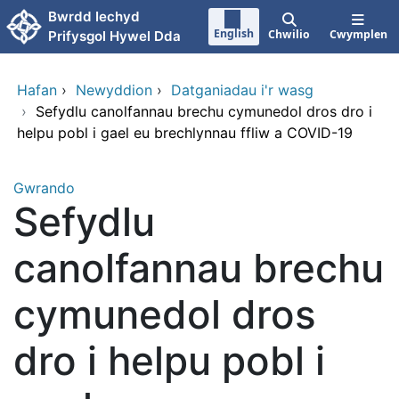
Neidio i'r prif gynnwy
Bwrdd Iechyd
English
Chwilio
Cwymplen
Prifysgol Hywel Dda
Hafan
›
Newyddion
›
Datganiadau i'r wasg
›
Sefydlu canolfannau brechu cymunedol dros dro i
helpu pobl i gael eu brechlynnau ffliw a COVID-19
Gwrando
Sefydlu
canolfannau brechu
cymunedol dros
dro i helpu pobl i