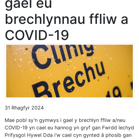
gael eu
brechlynnau ffliw a
COVID-19
31 Rhagfyr 2024
Mae pobl sy’n gymwys i gael y brechlyn ffliw a/neu
COVID-19 yn cael eu hannog yn gryf gan Fwrdd Iechyd
Prifysgol Hywel Dda i’w cael cyn gynted â phosib gan