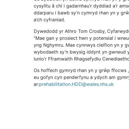
cysylltu â chi i gadarnhau’r dyddiad a’r am
ddarparu i bawb sy’n cymryd rhan yn y grŵp
a’ch cyfraniad.
Dywedodd yr Athro Tom Crosby, Cyfarwyd
“Mae gan y prosiect hwn y potensial i wneu
yng Nghymru. Mae cynnwys cleifion yn y g
wybodaeth sy’n bwysig iddynt yn gwneud y 
lunio’r Fframwaith Rhagsefydlu Cenedlaetho
Os hoffech gymryd rhan yn y grŵp ffocws 
eu gofyn cyn penderfynu a ydych am gymryd
ar:
prehabilitation.HDD@wales.nhs.uk