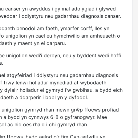
hau canser yn awyddus i gynnal adolygiad i glywed
iweddar i ddiystyru neu gadarnhau diagnosis canser.
daeth benodol am faeth, ymarfer corff, lles yn
fo unigolion yn cael eu hymchwilio am amheuaeth o
daeth y maent yn ei darparu.
ae unigolion wedi’i derbyn, neu y byddent wedi hoffi
s.
el atgyfeiriad i ddiystyru neu gadarnhau diagnosis
laf trwy lenwi holiadur mynediad at wybodaeth
y dylai’r holiadur ei gymryd i’w gwblhau, a bydd eich
daeth a ddarperir i bobl yn y dyfodol.
 i unigolion gymryd rhan mewn grŵp ffocws profiad
ein a bydd yn cynnwys 6-8 o gyfranogwyr. Mae
l ac nid oes rhaid i chi gymryd rhan.
p ffocws, bydd aelod o’r tîm Cyn-sefydlu yn