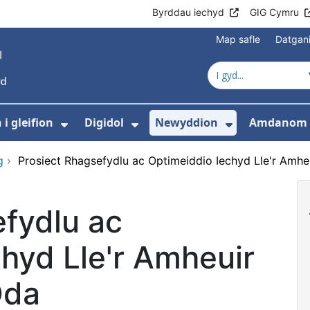
Byrddau iechyd
GIG Cymru
Map safle
Datgan
i gleifion
Digidol
Newyddion
Amdanom 
ewislen ar gyfer Gofal iechyd
Dangos isddewislen ar gyfer Gwyb
Dangos isddewislen ar g
Dangos isd
g
›
Prosiect Rhagsefydlu ac Optimeiddio Iechyd Lle'r Amh
efydlu ac
hyd Lle'r Amheuir
Dda