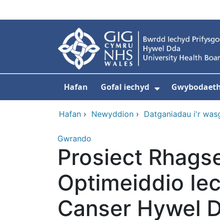
Neidio i'r prif gynnwy
Hafan
Gofal iechyd
Gwybodaeth 
Dangos isdd
Hafan
›
Newyddion
›
Datganiadau i'r was
Gwrando
Prosiect Rhags
Optimeiddio Iec
Canser Hywel 