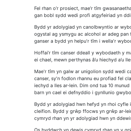
Fel rhan o’r prosiect, mae’r tîm gwasanaet
gan bobl sydd wedi profi atgyfeiriad yn dd
Bydd yr adolygiad yn canolbwyntio ar wybo
ogystal ag ysmygu ac alcohol ar adeg pan 
ganser a bydd yn helpu'r tîm i wella'r wybo
Hoffai’r tîm canser ddeall y wybodaeth y m
ei chael, mewn perthynas â’u hiechyd a’u lle
Mae'r tîm yn galw ar unigolion sydd wedi ca
canser, sy'n fodlon rhannu eu profiad fel c
iechyd a lles ar-lein. Dim ond tua 10 munud 
barn yn cael ei defnyddio i gynllunio gwybo
Bydd yr adolygiad hwn hefyd yn rhoi cyfle
cleifion. Bydd y grŵp ffocws yn grŵp ar-l
cymryd rhan yn yr adolygiad hwn yn ddewiso
Os byddwch yn dewis cymryd rhan yn y grŵ