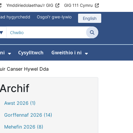
Ymddiriedolaethau'r GIG
GIG 111 Cymru
iad hygyrchedd
Osgoi'r gwe-lywio
English
Chwilio
ni
Cysylltwch
Gweithio i ni
odaeth i gleifion
yfer Digidol
dewislen ar gyfer Newyddion
Dangos isddewislen ar gyfer Amdanom ni
Dangos isddewi
euir Canser Hywel Dda
Archif
Awst 2026 (1)
Gorffennaf 2026 (14)
Mehefin 2026 (8)