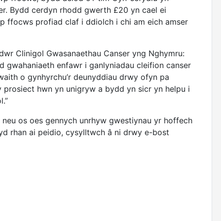
ser. Bydd cerdyn rhodd gwerth £20 yn cael ei
 ffocws profiad claf i ddiolch i chi am eich amser
dwr Clinigol Gwasanaethau Canser yng Nghymru:
d gwahaniaeth enfawr i ganlyniadau cleifion canser
waith o gynhyrchu’r deunyddiau drwy ofyn pa
prosiect hwn yn unigryw a bydd yn sicr yn helpu i
l.”
, neu os oes gennych unrhyw gwestiynau yr hoffech
 rhan ai peidio, cysylltwch â ni drwy e-bost