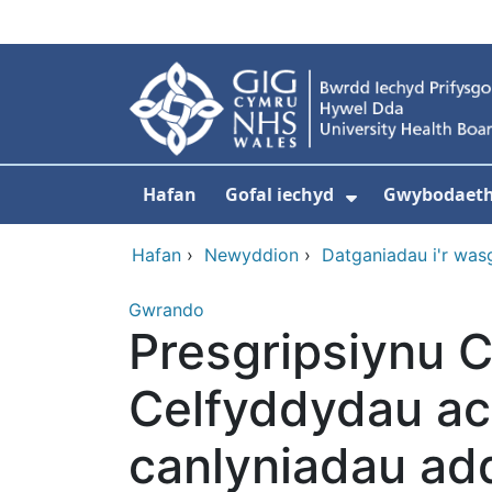
Neidio i'r prif gynnwy
Hafan
Gofal iechyd
Gwybodaeth 
Dangos isdd
Hafan
›
Newyddion
›
Datganiadau i'r was
Gwrando
Presgripsiynu 
Celfyddydau ac
canlyniadau ad