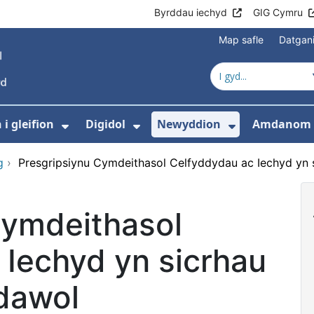
Byrddau iechyd
GIG Cymru
Map safle
Datgan
i gleifion
Digidol
Newyddion
Amdanom 
ewislen ar gyfer Gofal iechyd
Dangos isddewislen ar gyfer Gwyb
Dangos isddewislen ar g
Dangos isd
g
›
Presgripsiynu Cymdeithasol Celfyddydau ac Iechyd yn 
Cymdeithasol
 Iechyd yn sicrhau
dawol