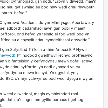
ewidiol cyfranogiad, gan nodi, “Erbyn y diwedd, mae'n
o neu gyflawniad eu bod nhw wedi creu rhywbeth,
n-barch hefyd."
a Chymrawd Academaidd ym Mhrifysgol Abertawe, y
ael adborth cadarnhaol iawn gan bobl y maent
orfforol, ond hefyd yn teimlo ei fod wedi bod yn
 ffrindiau a chysylltiadau cymdeithasol drwyddo.”
l gan Sefydliad TriTech a thîm Arloesi BIP Hywel
 newydd)
, nododd gweithwyr iechyd proffesiynol
th o fanteision y celfyddydau mewn gofal iechyd,
wyddiadau hyfforddi yn nodi cynnydd yn eu
celfyddydau mewn iechyd. Yn ogystal, yn y
dodd 93% o’r mynychwyr eu bod wedi dysgu mwy am
 o wersi allweddol, megis cymhlethdod rhoi
glu data, a’r angen am gyllid parhaus i gefnogi
l.