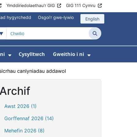
Ymddiriedolaethau'r GIG
GIG 111 Cymru
iad hygyrchedd
Osgoi'r gwe-lywio
English
Chwilio
ni
Cysylltwch
Gweithio i ni
odaeth i gleifion
yfer Digidol
dewislen ar gyfer Newyddion
Dangos isddewislen ar gyfer Amdanom ni
Dangos isddewi
sicrhau canlyniadau addawol
Archif
Awst 2026 (1)
Gorffennaf 2026 (14)
Mehefin 2026 (8)