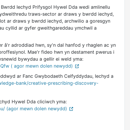
 Bwrdd Iechyd Prifysgol Hywel Dda wedi amlinellu
cydweithredu traws-sector ar draws y bwrdd iechyd,
ilot ar draws y bwrdd iechyd, archwilio a goresgyn
rhau cyllid ar gyfer gweithgareddau ymchwil a
r â'r adroddiad hwn, sy'n dal hanfod y rhaglen ac yn
roffesiynol. Mae'r fideo hwn yn destament pwerus i
wsnewid bywydau a gellir ei weld yma:
iQfw ( agor mewn dolen newydd)
hoeddwyd ar Fanc Gwybodaeth Celfyddydau, Iechyd a
ledge-bank/creative-prescribing-discovery-
echyd Hywel Dda cliciwch yma:
dau/ (agor mewn dolen newydd)