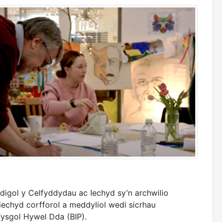
igol y Celfyddydau ac Iechyd sy’n archwilio
 iechyd corfforol a meddyliol wedi sicrhau
ysgol Hywel Dda (BIP).