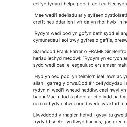
celfyddydau i helpu pobl i reoli eu hiechyd a
Mae wedi’i adeiladu ar y sylfaen dystiolae
crefft neu ddarllen llyfr da yn rhoi hwb i’n hw
Rydym wedi bod yn gofyn beth sydd ei angen
cymunedau lleol trwy gyfres o gaffis, presw
Siaradodd Frank Farrer o FRAME Sir Benfro a
heriau iechyd meddwl: “Rydym yn edrych ar
sydd wedi cael ei esgeuluso ers amser mait
Hyd yn oed pobl yn teimlo'n isel iawn ac y
allan i garreg y drws.Dod â'r celfyddydau i
rydyn ni wedi'i wneud heddiw, cael hwyl yn 
bapur.Mae’n dod â phobl at ei gilydd nad yd
neu nad ydyn nhw erioed wedi cyfarfod â n
Llwyddodd y rhaglen hefyd i gysylltu gweit
trydydd sector yn llwyddiannus, gan greu 