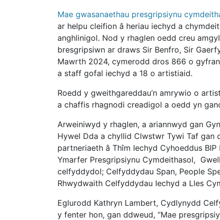
Mae gwasanaethau presgripsiynu cymdeith
ar helpu cleifion â heriau iechyd a chymdei
anghlinigol. Nod y rhaglen oedd creu amgy
bresgripsiwn ar draws Sir Benfro, Sir Gaer
Mawrth 2024, cymerodd dros 866 o gyfrano
a staff gofal iechyd a 18 o artistiaid.
Roedd y gweithgareddau’n amrywio o artisti
a chaffis rhagnodi creadigol a oedd yn gan
Arweiniwyd y rhaglen, a ariannwyd gan Gy
Hywel Dda a chyllid Clwstwr Tywi Taf ga
partneriaeth â Thîm Iechyd Cyhoeddus BI
Ymarfer Presgripsiynu Cymdeithasol, Gwel
celfyddydol; Celfyddydau Span, People Spea
Rhwydwaith Celfyddydau Iechyd a Lles Cy
Eglurodd Kathryn Lambert, Cydlynydd Cel
y fenter hon, gan ddweud, “Mae presgripsiyn