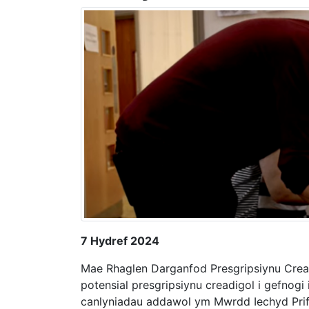
7 Hydref 2024
Mae Rhaglen Darganfod Presgripsiynu Cread
potensial presgripsiynu creadigol i gefnogi
canlyniadau addawol ym Mwrdd Iechyd Prif