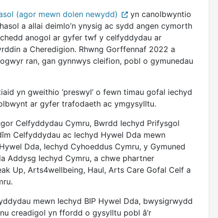
asol (agor mewn dolen newydd)
yn canolbwyntio
thasol a allai deimlo’n ynysig ac sydd angen cymorth
lchedd anogol ar gyfer twf y celfyddydau ar
fyrddin a Cheredigion. Rhwng Gorffennaf 2022 a
gwyr ran, gan gynnwys cleifion, pobl o gymunedau
aid yn gweithio ‘preswyl’ o fewn timau gofal iechyd
olbwynt ar gyfer trafodaeth ac ymgysylltu.
ngor Celfyddydau Cymru, Bwrdd Iechyd Prifysgol
n dîm Celfyddydau ac Iechyd Hywel Dda mewn
P Hywel Dda, Iechyd Cyhoeddus Cymru, y Gymuned
la Addysg Iechyd Cymru, a chwe phartner
k Up, Arts4wellbeing, Haul, Arts Care Gofal Celf a
mru.
fyddydau mewn Iechyd BIP Hywel Dda, bwysigrwydd
u creadigol yn ffordd o gysylltu pobl â’r