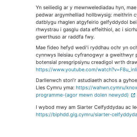
Yn seiliedig ar y mewnwelediadau hyn, mae
pedwar argymhelliad hollbwysig: meithrin 
datblygu rhaglen atgyfeirio gelfyddydol be
rhwystrau i gasglu data effeithiol, ac i sic
gwerthuso ar raddfa fwy.
Mae fideo hefyd wedi'i ryddhau ochr yn och
cynnwys lleisiau cyfranogwyr a gweithwyr p
botensial presgripsiynu creadigol wrth dra
https://www.youtube.com/watch?v=F8u_inI
Darllenwch stori’r astudiaeth achos a gy
Lles Cymru yma:
https://wahwn.cymru/know
programme-(agor mewn dolen newydd)
I wybod mwy am Siarter Celfyddydau ac I
https://biphdd.gig.cymru/siarter-celfyddy