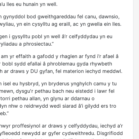
’u lles eu hunain yn well.
th gynyddol bod gweithgareddau fel canu, dawnsio,
yliau, yn ein cysylltu ag eraill, ac yn gwella ein lles.
 i gysylltu pobl yn well â’r celfyddydau yn eu
yliadau a phrosiectau.”
m yr effaith a gafodd y rhaglen ar fynd i’r afael â
 bobl sydd efallai â phroblemau gyda rhywbeth
h ar draws y DU gyfan, fel materion iechyd meddwl.
n isel eu hysbryd, yn bryderus ynghylch camu y tu
 mewn, dysgu'r pethau bach neu eistedd i lawr fel
torri pethau allan, yn glynu ar ddarnau o
yn nhw o reidrwydd wedi siarad â’i gilydd ers tro
eb.”
hwyr proffesiynol ar draws y celfyddydau, iechyd a’r
cyfleoedd newydd ar gyfer cydweithredu. Disgrifiodd