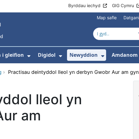
Byrddau iechyd
GIG Cymru
Map safle
Datgan
i gleifion
Digidol
Newyddion
Amdanom 
ewislen ar gyfer Gofal iechyd
Dangos isddewislen ar gyfer Gwyb
Dangos isddewislen ar g
Dangos isd
g
›
Practisau deintyddol lleol yn derbyn Gwobr Aur am gy
ddol lleol yn
Aur am