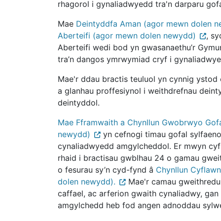
rhagorol i gynaliadwyedd tra'n darparu gofa
Mae
Deintyddfa Aman (agor mewn dolen 
Aberteifi (agor mewn dolen newydd)
, s
Aberteifi wedi bod yn gwasanaethu’r Gymun
tra’n dangos ymrwymiad cryf i gynaliadwye
Mae'r ddau bractis teuluol yn cynnig ystod 
a glanhau proffesiynol i weithdrefnau dein
deintyddol.
Mae Fframwaith a Chynllun Gwobrwyo Gof
newydd)
yn cefnogi timau gofal sylfaeno
cynaliadwyedd amgylcheddol. Er mwyn cyfl
rhaid i bractisau gwblhau 24 o gamau gwei
o fesurau sy’n cyd-fynd â
Chynllun Cyflawn
dolen newydd).
Mae'r camau gweithredu 
caffael, ac arferion gwaith cynaliadwy, gan
amgylchedd heb fod angen adnoddau sylw