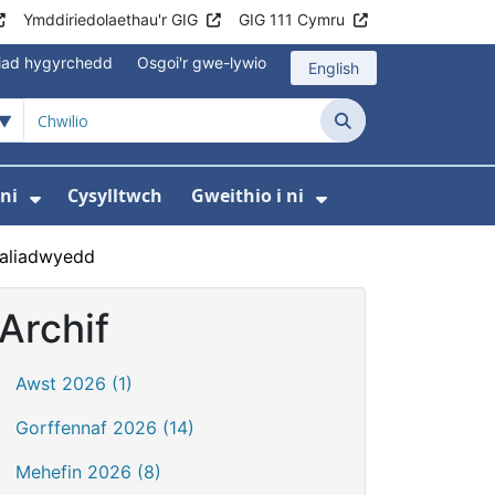
Ymddiriedolaethau'r GIG
GIG 111 Cymru
iad hygyrchedd
Osgoi'r gwe-lywio
English
Chwilio
ni
Cysylltwch
Gweithio i ni
odaeth i gleifion
yfer Digidol
dewislen ar gyfer Newyddion
Dangos isddewislen ar gyfer Amdanom ni
Dangos isddewi
naliadwyedd
Archif
Awst 2026 (1)
Gorffennaf 2026 (14)
Mehefin 2026 (8)