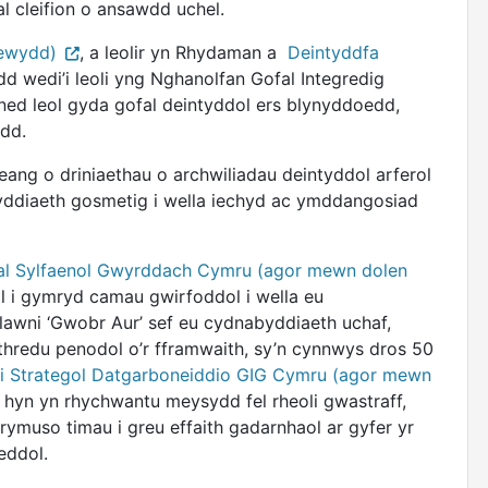
l cleifion o ansawdd uchel.
newydd)
, a leolir yn Rhydaman a
Deintyddfa
ydd wedi’i leoli yng Nghanolfan Gofal Integredig
ed leol gyda gofal deintyddol ers blynyddoedd,
dd.
eang o driniaethau o archwiliadau deintyddol arferol
tyddiaeth gosmetig i wella iechyd ac ymddangosiad
al Sylfaenol Gwyrddach Cymru (agor mewn dolen
l i gymryd camau gwirfoddol i wella eu
awni ‘Gwobr Aur’ sef eu cydnabyddiaeth uchaf,
thredu penodol o’r fframwaith, sy’n cynnwys dros 50
i Strategol Datgarboneiddio GIG Cymru (agor mewn
hyn yn rhychwantu meysydd fel rheoli gwastraff,
 rymuso timau i greu effaith gadarnhaol ar gyfer yr
eddol.