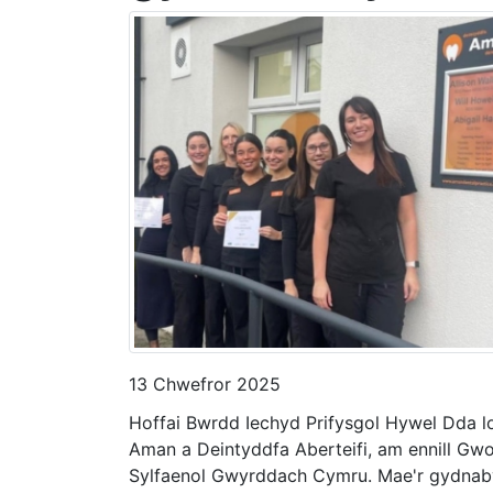
13 Chwefror 2025
Hoffai Bwrdd Iechyd Prifysgol Hywel Dda lo
Aman a Deintyddfa Aberteifi, am ennill G
Sylfaenol Gwyrddach Cymru. Mae'r gydna