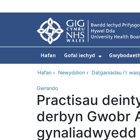
Neidio i'r prif gynnwy
Hafan
Gofal iechyd
Gwybodaeth 
Dangos isdd
Hafan
›
Newyddion
›
Datganiadau i'r was
Gwrando
Practisau deinty
derbyn Gwobr 
gynaliadwyedd