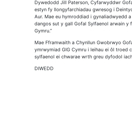
Dywedodd Jill Paterson, Cyfarwyddwr Gofa
estyn fy llongyfarchiadau gwresog i Deinty
Aur. Mae eu hymroddiad i gynaliadwyedd a 
dangos sut y gall Gofal Sylfaenol arwain y
Gymru.”
Mae Fframwaith a Chynllun Gwobrwyo Gofal
ymrwymiad GIG Cymru i leihau ei ôl troed ca
sylfaenol ei chwarae wrth greu dyfodol ia
DIWEDD