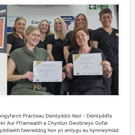
ngyfarch Practisau Deintyddol lleol - Deintyddfa
wobr Aur Fframwaith a Chynllun Gwobrwyo Gofal
byddiaeth fawreddog hon yn amlygu eu hymrwymiad