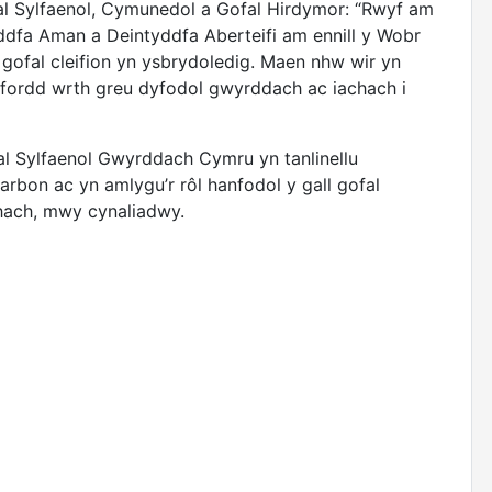
l Sylfaenol, Cymunedol a Gofal Hirdymor: “Rwyf am
ddfa Aman a Deintyddfa Aberteifi am ennill y Wobr
gofal cleifion yn ysbrydoledig. Maen nhw wir yn
 ffordd wrth greu dyfodol gwyrddach ac iachach i
 Sylfaenol Gwyrddach Cymru yn tanlinellu
rbon ac yn amlygu’r rôl hanfodol y gall gofal
chach, mwy cynaliadwy.