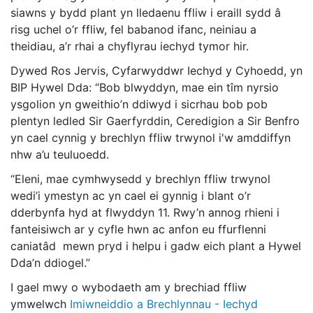
siawns y bydd plant yn lledaenu ffliw i eraill sydd â
risg uchel o’r ffliw, fel babanod ifanc, neiniau a
theidiau, a’r rhai a chyflyrau iechyd tymor hir.
Dywed Ros Jervis, Cyfarwyddwr Iechyd y Cyhoedd, yn
BIP Hywel Dda: “Bob blwyddyn, mae ein tîm nyrsio
ysgolion yn gweithio’n ddiwyd i sicrhau bob pob
plentyn ledled Sir Gaerfyrddin, Ceredigion a Sir Benfro
yn cael cynnig y brechlyn ffliw trwynol i'w amddiffyn
nhw a’u teuluoedd.
“Eleni, mae cymhwysedd y brechlyn ffliw trwynol
wedi’i ymestyn ac yn cael ei gynnig i blant o’r
dderbynfa hyd at flwyddyn 11. Rwy’n annog rhieni i
fanteisiwch ar y cyfle hwn ac anfon eu ffurflenni
caniatâd mewn pryd i helpu i gadw eich plant a Hywel
Dda’n ddiogel.”
I gael mwy o wybodaeth am y brechiad ffliw
ymwelwch
Imiwneiddio a Brechlynnau - Iechyd