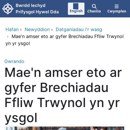
Neidio i'r prif gynnwy
Bwrdd Iechyd
English
Chwilio
Cwymplen
Prifysgol Hywel Dda
Hafan
›
Newyddion
›
Datganiadau i'r wasg
›
Mae'n amser eto ar gyfer Brechiadau Ffliw Trwynol
yn yr ysgol
Gwrando
Mae'n amser eto ar
gyfer Brechiadau
Ffliw Trwynol yn yr
ysgol