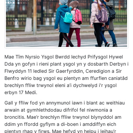
Mae Tîm Nyrsio Ysgol Bwrdd Iechyd Prifysgol Hywel
Dda yn gofyn i rieni plant ysgol yn y dosbarth Derbyn i
Flwyddyn 11 ledled Sir Gaerfyrddin, Ceredigion a Sir
Benfro wirio bag ysgol eu plentyn am ffurflen caniatâd
brechlyn ffliw trwynol eleni a’i dychwelyd i'r ysgol
erbyn 17 Medi.
Gall y ffliw fod yn annymunol iawn i blant ac weithiau
arwain at gymhlethdodau difrifol fel niwmonia a
broncitis. Mae’r brechlyn ffliw trwynol blynyddol am
ddim yn ffordd gyflym a di-boen i amddiffyn eich
plentyn rhag y firws. Mae hefyd yn helpu i leihau’r