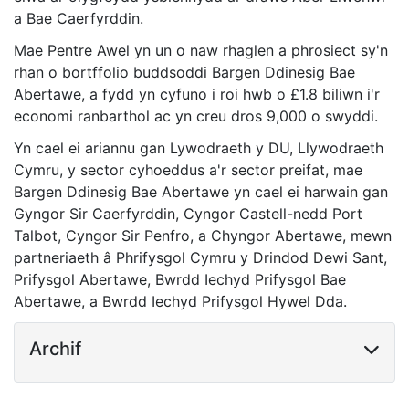
a Bae Caerfyrddin.
Mae Pentre Awel yn un o naw rhaglen a phrosiect sy'n
rhan o bortffolio buddsoddi Bargen Ddinesig Bae
Abertawe, a fydd yn cyfuno i roi hwb o £1.8 biliwn i'r
economi ranbarthol ac yn creu dros 9,000 o swyddi.
Yn cael ei ariannu gan Lywodraeth y DU, Llywodraeth
Cymru, y sector cyhoeddus a'r sector preifat, mae
Bargen Ddinesig Bae Abertawe yn cael ei harwain gan
Gyngor Sir Caerfyrddin, Cyngor Castell-nedd Port
Talbot, Cyngor Sir Penfro, a Chyngor Abertawe, mewn
partneriaeth â Phrifysgol Cymru y Drindod Dewi Sant,
Prifysgol Abertawe, Bwrdd Iechyd Prifysgol Bae
Abertawe, a Bwrdd Iechyd Prifysgol Hywel Dda.
Archif