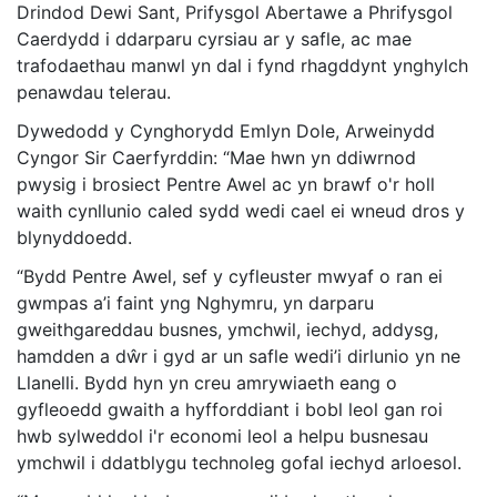
Drindod Dewi Sant, Prifysgol Abertawe a Phrifysgol
Caerdydd i ddarparu cyrsiau ar y safle, ac mae
trafodaethau manwl yn dal i fynd rhagddynt ynghylch
penawdau telerau.
Dywedodd y Cynghorydd Emlyn Dole, Arweinydd
Cyngor Sir Caerfyrddin: “Mae hwn yn ddiwrnod
pwysig i brosiect Pentre Awel ac yn brawf o'r holl
waith cynllunio caled sydd wedi cael ei wneud dros y
blynyddoedd.
“Bydd Pentre Awel, sef y cyfleuster mwyaf o ran ei
gwmpas a’i faint yng Nghymru, yn darparu
gweithgareddau busnes, ymchwil, iechyd, addysg,
hamdden a dŵr i gyd ar un safle wedi’i dirlunio yn ne
Llanelli. Bydd hyn yn creu amrywiaeth eang o
gyfleoedd gwaith a hyfforddiant i bobl leol gan roi
hwb sylweddol i'r economi leol a helpu busnesau
ymchwil i ddatblygu technoleg gofal iechyd arloesol.