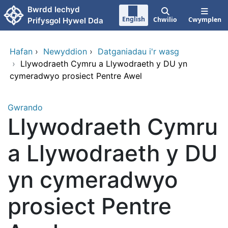
Neidio i'r prif gynnwy
Bwrdd Iechyd
English
Chwilio
Cwymplen
Prifysgol Hywel Dda
Hafan
›
Newyddion
›
Datganiadau i'r wasg
›
Llywodraeth Cymru a Llywodraeth y DU yn
cymeradwyo prosiect Pentre Awel
Gwrando
Llywodraeth Cymru
a Llywodraeth y DU
yn cymeradwyo
prosiect Pentre