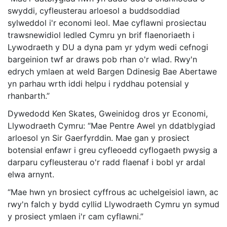
swyddi, cyfleusterau arloesol a buddsoddiad
sylweddol i'r economi leol. Mae cyflawni prosiectau
trawsnewidiol ledled Cymru yn brif flaenoriaeth i
Lywodraeth y DU a dyna pam yr ydym wedi cefnogi
bargeinion twf ar draws pob rhan o'r wlad. Rwy'n
edrych ymlaen at weld Bargen Ddinesig Bae Abertawe
yn parhau wrth iddi helpu i ryddhau potensial y
rhanbarth.”
Dywedodd Ken Skates, Gweinidog dros yr Economi,
Llywodraeth Cymru: “Mae Pentre Awel yn ddatblygiad
arloesol yn Sir Gaerfyrddin. Mae gan y prosiect
botensial enfawr i greu cyfleoedd cyflogaeth pwysig a
darparu cyfleusterau o'r radd flaenaf i bobl yr ardal
elwa arnynt.
“Mae hwn yn brosiect cyffrous ac uchelgeisiol iawn, ac
rwy'n falch y bydd cyllid Llywodraeth Cymru yn symud
y prosiect ymlaen i'r cam cyflawni.”