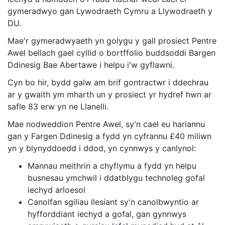
gymeradwyo gan Lywodraeth Cymru a Llywodraeth y
DU.
Mae'r gymeradwyaeth yn golygu y gall prosiect Pentre
Awel bellach gael cyllid o bortffolio buddsoddi Bargen
Ddinesig Bae Abertawe i helpu i'w gyflawni.
Cyn bo hir, bydd galw am brif gontractwr i ddechrau
ar y gwaith ym mharth un y prosiect yr hydref hwn ar
safle 83 erw yn ne Llanelli.
Mae nodweddion Pentre Awel, sy'n cael eu hariannu
gan y Fargen Ddinesig a fydd yn cyfrannu £40 miliwn
yn y blynyddoedd i ddod, yn cynnwys y canlynol:
Mannau meithrin a chyflymu a fydd yn helpu
busnesau ymchwil i ddatblygu technoleg gofal
iechyd arloesol
Canolfan sgiliau llesiant sy'n canolbwyntio ar
hyfforddiant iechyd a gofal, gan gynnwys