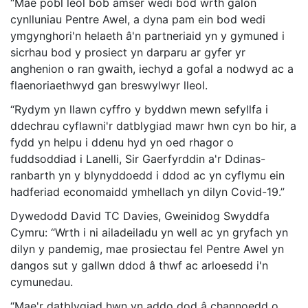
“Mae pobl leol bob amser wedi bod wrth galon
cynlluniau Pentre Awel, a dyna pam ein bod wedi
ymgynghori'n helaeth â'n partneriaid yn y gymuned i
sicrhau bod y prosiect yn darparu ar gyfer yr
anghenion o ran gwaith, iechyd a gofal a nodwyd ac a
flaenoriaethwyd gan breswylwyr lleol.
“Rydym yn llawn cyffro y byddwn mewn sefyllfa i
ddechrau cyflawni'r datblygiad mawr hwn cyn bo hir, a
fydd yn helpu i ddenu hyd yn oed rhagor o
fuddsoddiad i Lanelli, Sir Gaerfyrddin a'r Ddinas-
ranbarth yn y blynyddoedd i ddod ac yn cyflymu ein
hadferiad economaidd ymhellach yn dilyn Covid-19.”
Dywedodd David TC Davies, Gweinidog Swyddfa
Cymru: “Wrth i ni ailadeiladu yn well ac yn gryfach yn
dilyn y pandemig, mae prosiectau fel Pentre Awel yn
dangos sut y gallwn ddod â thwf ac arloesedd i'n
cymunedau.
“Mae'r datblygiad hwn yn addo dod â channoedd o