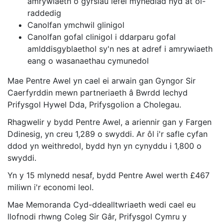
amrywiaeth o gyrsiau lefel mynediad hyd at ôl-
raddedig
Canolfan ymchwil glinigol
Canolfan gofal clinigol i ddarparu gofal
amlddisgyblaethol sy'n nes at adref i amrywiaeth
eang o wasanaethau cymunedol
Mae Pentre Awel yn cael ei arwain gan Gyngor Sir
Caerfyrddin mewn partneriaeth â Bwrdd Iechyd
Prifysgol Hywel Dda, Prifysgolion a Cholegau.
Rhagwelir y bydd Pentre Awel, a ariennir gan y Fargen
Ddinesig, yn creu 1,289 o swyddi. Ar ôl i'r safle cyfan
ddod yn weithredol, bydd hyn yn cynyddu i 1,800 o
swyddi.
Yn y 15 mlynedd nesaf, bydd Pentre Awel werth £467
miliwn i'r economi leol.
Mae Memoranda Cyd-ddealltwriaeth wedi cael eu
llofnodi rhwng Coleg Sir Gâr, Prifysgol Cymru y