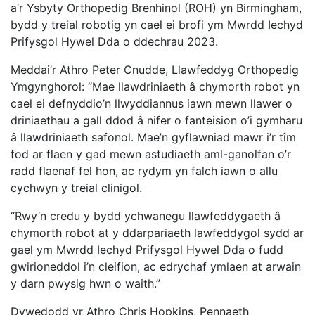
a’r Ysbyty Orthopedig Brenhinol (ROH) yn Birmingham,
bydd y treial robotig yn cael ei brofi ym Mwrdd Iechyd
Prifysgol Hywel Dda o ddechrau 2023.
Meddai’r Athro Peter Cnudde, Llawfeddyg Orthopedig
Ymgynghorol: “Mae llawdriniaeth â chymorth robot yn
cael ei defnyddio’n llwyddiannus iawn mewn llawer o
driniaethau a gall ddod â nifer o fanteision o’i gymharu
â llawdriniaeth safonol. Mae’n gyflawniad mawr i’r tîm
fod ar flaen y gad mewn astudiaeth aml-ganolfan o’r
radd flaenaf fel hon, ac rydym yn falch iawn o allu
cychwyn y treial clinigol.
“Rwy’n credu y bydd ychwanegu llawfeddygaeth â
chymorth robot at y ddarpariaeth lawfeddygol sydd ar
gael ym Mwrdd Iechyd Prifysgol Hywel Dda o fudd
gwirioneddol i’n cleifion, ac edrychaf ymlaen at arwain
y darn pwysig hwn o waith.”
Dywedodd yr Athro Chris Hopkins, Pennaeth