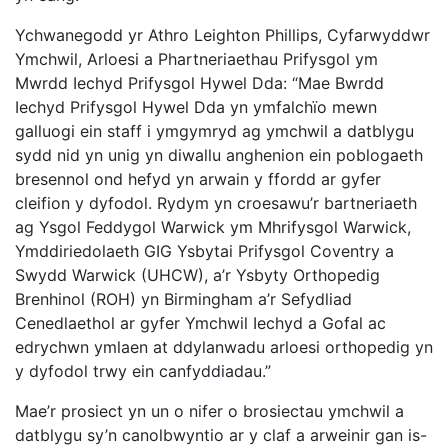
Ychwanegodd yr Athro Leighton Phillips, Cyfarwyddwr
Ymchwil, Arloesi a Phartneriaethau Prifysgol ym
Mwrdd Iechyd Prifysgol Hywel Dda: “Mae Bwrdd
Iechyd Prifysgol Hywel Dda yn ymfalchïo mewn
galluogi ein staff i ymgymryd ag ymchwil a datblygu
sydd nid yn unig yn diwallu anghenion ein poblogaeth
bresennol ond hefyd yn arwain y ffordd ar gyfer
cleifion y dyfodol. Rydym yn croesawu’r bartneriaeth
ag Ysgol Feddygol Warwick ym Mhrifysgol Warwick,
Ymddiriedolaeth GIG Ysbytai Prifysgol Coventry a
Swydd Warwick (UHCW), a’r Ysbyty Orthopedig
Brenhinol (ROH) yn Birmingham a’r Sefydliad
Cenedlaethol ar gyfer Ymchwil Iechyd a Gofal ac
edrychwn ymlaen at ddylanwadu arloesi orthopedig yn
y dyfodol trwy ein canfyddiadau.”
Mae’r prosiect yn un o nifer o brosiectau ymchwil a
datblygu sy’n canolbwyntio ar y claf a arweinir gan is-