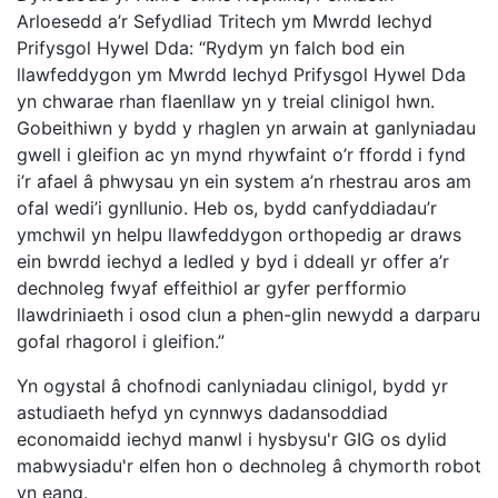
Arloesedd a’r Sefydliad Tritech ym Mwrdd Iechyd
Prifysgol Hywel Dda: “Rydym yn falch bod ein
llawfeddygon ym Mwrdd Iechyd Prifysgol Hywel Dda
yn chwarae rhan flaenllaw yn y treial clinigol hwn.
Gobeithiwn y bydd y rhaglen yn arwain at ganlyniadau
gwell i gleifion ac yn mynd rhywfaint o’r ffordd i fynd
i’r afael â phwysau yn ein system a’n rhestrau aros am
ofal wedi’i gynllunio. Heb os, bydd canfyddiadau’r
ymchwil yn helpu llawfeddygon orthopedig ar draws
ein bwrdd iechyd a ledled y byd i ddeall yr offer a’r
dechnoleg fwyaf effeithiol ar gyfer perfformio
llawdriniaeth i osod clun a phen-glin newydd a darparu
gofal rhagorol i gleifion.”
Yn ogystal â chofnodi canlyniadau clinigol, bydd yr
astudiaeth hefyd yn cynnwys dadansoddiad
economaidd iechyd manwl i hysbysu'r GIG os dylid
mabwysiadu'r elfen hon o dechnoleg â chymorth robot
yn eang.