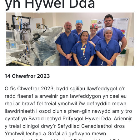
yn Hywel Dda
14 Chwefror 2023
O fis Chwefror 2023, bydd sgiliau llawfeddygol o’r
radd flaenaf a arweinir gan lawfeddygon yn cael eu
rhoi ar brawf fel treial ymchwil i’w defnyddio mewn
llawdriniaeth i osod clun a phen-glin newydd am y tro
cyntaf yn Bwrdd Iechyd Prifysgol Hywel Dda. Ariennir
y treial clinigol drwy’r Sefydliad Cenedlaethol dros
Ymchwil Iechyd a Gofal a’i gyflwyno mewn