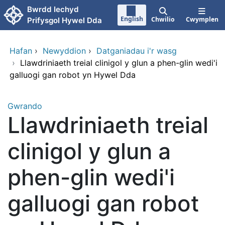
Neidio i'r prif gynnwy
Bwrdd Iechyd
English
Chwilio
Cwymplen
Prifysgol Hywel Dda
Hafan
›
Newyddion
›
Datganiadau i'r wasg
›
Llawdriniaeth treial clinigol y glun a phen-glin wedi'i
galluogi gan robot yn Hywel Dda
Gwrando
Llawdriniaeth treial
clinigol y glun a
phen-glin wedi'i
galluogi gan robot