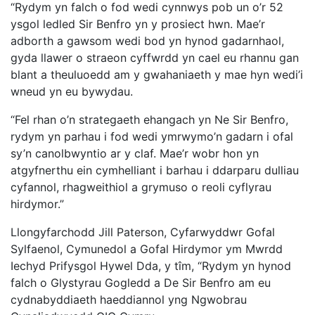
“Rydym yn falch o fod wedi cynnwys pob un o’r 52
ysgol ledled Sir Benfro yn y prosiect hwn. Mae’r
adborth a gawsom wedi bod yn hynod gadarnhaol,
gyda llawer o straeon cyffwrdd yn cael eu rhannu gan
blant a theuluoedd am y gwahaniaeth y mae hyn wedi’i
wneud yn eu bywydau.
“Fel rhan o’n strategaeth ehangach yn Ne Sir Benfro,
rydym yn parhau i fod wedi ymrwymo’n gadarn i ofal
sy’n canolbwyntio ar y claf. Mae’r wobr hon yn
atgyfnerthu ein cymhelliant i barhau i ddarparu dulliau
cyfannol, rhagweithiol a grymuso o reoli cyflyrau
hirdymor.”
Llongyfarchodd Jill Paterson, Cyfarwyddwr Gofal
Sylfaenol, Cymunedol a Gofal Hirdymor ym Mwrdd
Iechyd Prifysgol Hywel Dda, y tîm, “Rydym yn hynod
falch o Glystyrau Gogledd a De Sir Benfro am eu
cydnabyddiaeth haeddiannol yng Ngwobrau