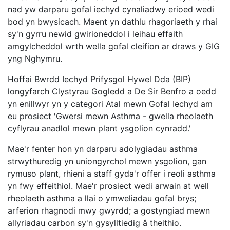
nad yw darparu gofal iechyd cynaliadwy erioed wedi
bod yn bwysicach. Maent yn dathlu rhagoriaeth y rhai
sy'n gyrru newid gwirioneddol i leihau effaith
amgylcheddol wrth wella gofal cleifion ar draws y GIG
yng Nghymru.
Hoffai Bwrdd Iechyd Prifysgol Hywel Dda (BIP)
longyfarch Clystyrau Gogledd a De Sir Benfro a oedd
yn enillwyr yn y categori Atal mewn Gofal Iechyd am
eu prosiect 'Gwersi mewn Asthma - gwella rheolaeth
cyflyrau anadlol mewn plant ysgolion cynradd.'
Mae'r fenter hon yn darparu adolygiadau asthma
strwythuredig yn uniongyrchol mewn ysgolion, gan
rymuso plant, rhieni a staff gyda'r offer i reoli asthma
yn fwy effeithiol. Mae'r prosiect wedi arwain at well
rheolaeth asthma a llai o ymweliadau gofal brys;
arferion rhagnodi mwy gwyrdd; a gostyngiad mewn
allyriadau carbon sy'n gysylltiedig â theithio.