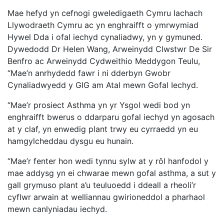
Mae hefyd yn cefnogi gweledigaeth Cymru Iachach
Llywodraeth Cymru ac yn enghraifft o ymrwymiad
Hywel Dda i ofal iechyd cynaliadwy, yn y gymuned.
Dywedodd Dr Helen Wang, Arweinydd Clwstwr De Sir
Benfro ac Arweinydd Cydweithio Meddygon Teulu,
“Mae’n anrhydedd fawr i ni dderbyn Gwobr
Cynaliadwyedd y GIG am Atal mewn Gofal Iechyd.
“Mae’r prosiect Asthma yn yr Ysgol wedi bod yn
enghraifft bwerus o ddarparu gofal iechyd yn agosach
at y claf, yn enwedig plant trwy eu cyrraedd yn eu
hamgylcheddau dysgu eu hunain.
“Mae’r fenter hon wedi tynnu sylw at y rôl hanfodol y
mae addysg yn ei chwarae mewn gofal asthma, a sut y
gall grymuso plant a’u teuluoedd i ddeall a rheoli’r
cyflwr arwain at welliannau gwirioneddol a pharhaol
mewn canlyniadau iechyd.