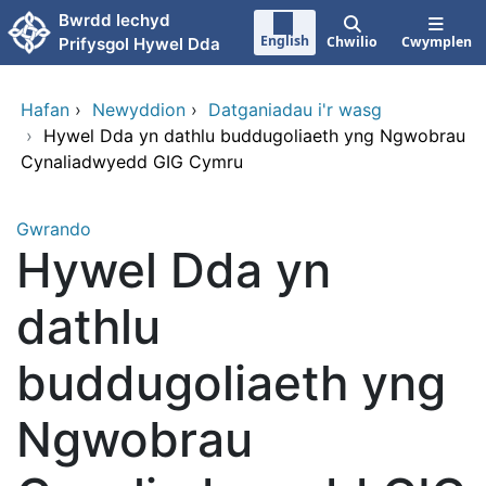
Neidio i'r prif gynnwy
Bwrdd Iechyd
English
Chwilio
Cwymplen
Prifysgol Hywel Dda
Hafan
›
Newyddion
›
Datganiadau i'r wasg
›
Hywel Dda yn dathlu buddugoliaeth yng Ngwobrau
Cynaliadwyedd GIG Cymru
Gwrando
Hywel Dda yn
dathlu
buddugoliaeth yng
Ngwobrau