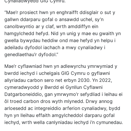
Cynaliadwyedd GIG Cymru.
“Mae’r prosiect hwn yn enghraifft ddisglair o sut y
gallwn ddarparu gofal o ansawdd uchel, sy’n
canolbwyntio ar y claf, wrth amddiffyn ein
hamgylchedd hefyd. Nid yn unig y mae eu gwaith yn
gwella bywydau heddiw ond mae hefyd yn helpu i
adeiladu dyfodol iachach a mwy cynaliadwy i
genedlaethau’r dyfodol.”
Mae’r cyflawniad hwn yn adlewyrchu ymrwymiad y
bwrdd iechyd i uchelgais GIG Cymru o gyflawni
allyriadau carbon sero net erbyn 2030. Yn 2022,
cymeradwyodd y Bwrdd ei Gynllun Cyflawni
Datgarboneiddio, gan ymrwymo’r sefydliad i leihau ei
ôl troed carbon dros wyth mlynedd. Drwy annog
arloesedd ac integreiddio arferion cynaliadwy, bydd
hyn yn lleihau effaith amgylcheddol darparu gofal
iechyd, wrth wella canlyniadau iechyd i’n cymunedau.