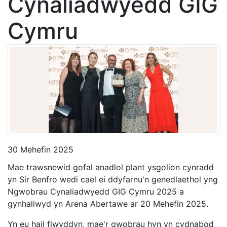
Cynaliadwyedd GIG
Cymru
30 Mehefin 2025
Mae trawsnewid gofal anadlol plant ysgolion cynradd
yn Sir Benfro wedi cael ei ddyfarnu'n genedlaethol yng
Ngwobrau Cynaliadwyedd GIG Cymru 2025 a
gynhaliwyd yn Arena Abertawe ar 20 Mehefin 2025.
Yn eu hail flwyddyn, mae'r gwobrau hyn yn cydnabod