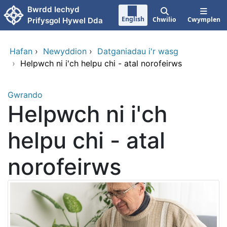
Neidio i'r prif gynnwy
Bwrdd Iechyd
English
Chwilio
Cwymplen
Prifysgol Hywel Dda
Hafan
›
Newyddion
›
Datganiadau i'r wasg
›
Helpwch ni i'ch helpu chi - atal norofeirws
Gwrando
Helpwch ni i'ch
helpu chi - atal
norofeirws