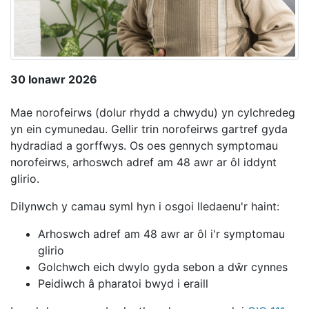
30 Ionawr 2026
Mae norofeirws (dolur rhydd a chwydu) yn cylchredeg
yn ein cymunedau. Gellir trin norofeirws gartref gyda
hydradiad a gorffwys. Os oes gennych symptomau
norofeirws, arhoswch adref am 48 awr ar ôl iddynt
glirio.
Dilynwch y camau syml hyn i osgoi lledaenu'r haint:
Arhoswch adref am 48 awr ar ôl i'r symptomau
glirio
Golchwch eich dwylo gyda sebon a dŵr cynnes
Peidiwch â pharatoi bwyd i eraill