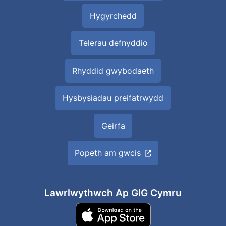
Hygyrchedd
Telerau defnyddio
Rhyddid gwybodaeth
Hysbysiadau preifatrwydd
Geirfa
Popeth am gwcis
Lawrlwythwch Ap GIG Cymru