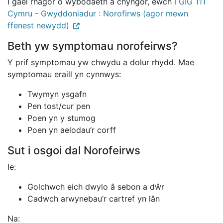
I gael rhagor o wybodaeth a chyngor, ewch i
GIG 111
Cymru - Gwyddoniadur : Norofirws (agor mewn
ffenest newydd)
Beth yw symptomau norofeirws?
Y prif symptomau yw chwydu a dolur rhydd. Mae
symptomau eraill yn cynnwys:
Twymyn ysgafn
Pen tost/cur pen
Poen yn y stumog
Poen yn aelodau’r corff
Sut i osgoi dal Norofeirws
Ie:
Golchwch eich dwylo â sebon a dŵr
Cadwch arwynebau’r cartref yn lân
Na: