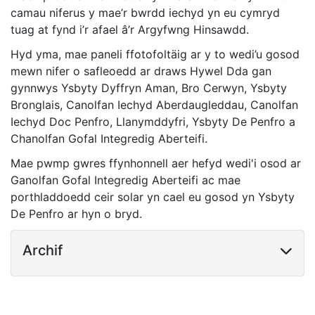
camau niferus y mae’r bwrdd iechyd yn eu cymryd
tuag at fynd i’r afael â’r Argyfwng Hinsawdd.
Hyd yma, mae paneli ffotofoltäig ar y to wedi’u gosod
mewn nifer o safleoedd ar draws Hywel Dda gan
gynnwys Ysbyty Dyffryn Aman, Bro Cerwyn, Ysbyty
Bronglais, Canolfan Iechyd Aberdaugleddau, Canolfan
Iechyd Doc Penfro, Llanymddyfri, Ysbyty De Penfro a
Chanolfan Gofal Integredig Aberteifi.
Mae pwmp gwres ffynhonnell aer hefyd wedi'i osod ar
Ganolfan Gofal Integredig Aberteifi ac mae
porthladdoedd ceir solar yn cael eu gosod yn Ysbyty
De Penfro ar hyn o bryd.
Archif