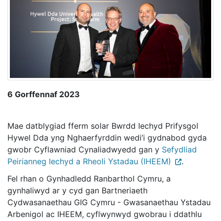
6 Gorffennaf 2023
Mae datblygiad fferm solar Bwrdd Iechyd Prifysgol
Hywel Dda yng Nghaerfyrddin wedi’i gydnabod gyda
gwobr Cyflawniad Cynaliadwyedd gan y
Sefydliad
Peirianneg Iechyd a Rheoli Ystadau (IHEEM)
.
Fel rhan o Gynhadledd Ranbarthol Cymru, a
gynhaliwyd ar y cyd gan Bartneriaeth
Cydwasanaethau GIG Cymru - Gwasanaethau Ystadau
Arbenigol ac IHEEM, cyflwynwyd gwobrau i ddathlu