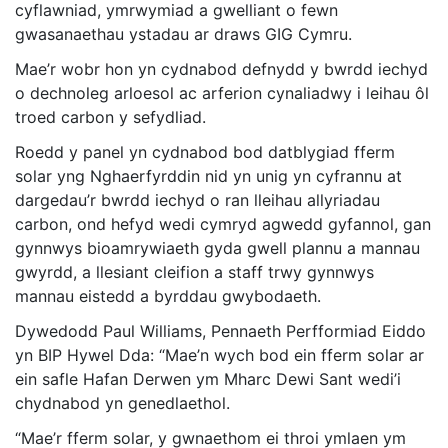
cyflawniad, ymrwymiad a gwelliant o fewn
gwasanaethau ystadau ar draws GIG Cymru.
Mae’r wobr hon yn cydnabod defnydd y bwrdd iechyd
o dechnoleg arloesol ac arferion cynaliadwy i leihau ôl
troed carbon y sefydliad.
Roedd y panel yn cydnabod bod datblygiad fferm
solar yng Nghaerfyrddin nid yn unig yn cyfrannu at
dargedau’r bwrdd iechyd o ran lleihau allyriadau
carbon, ond hefyd wedi cymryd agwedd gyfannol, gan
gynnwys bioamrywiaeth gyda gwell plannu a mannau
gwyrdd, a llesiant cleifion a staff trwy gynnwys
mannau eistedd a byrddau gwybodaeth.
Dywedodd Paul Williams, Pennaeth Perfformiad Eiddo
yn BIP Hywel Dda: “Mae’n wych bod ein fferm solar ar
ein safle Hafan Derwen ym Mharc Dewi Sant wedi’i
chydnabod yn genedlaethol.
“Mae’r fferm solar, y gwnaethom ei throi ymlaen ym