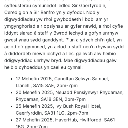
cyfleusterau cymunedol ledled Sir Gaerfyrddin,
Ceredigion a Sir Benfro yn y dyfodol. Nod y
digwyddiadau yw rhoi gwybodaeth i bobl am yr
ymgynghoriad a'r opsiynau ar gyfer newid, a rhoi cyfle
iddynt siarad â staff y Bwrdd Iechyd a gofyn unrhyw
gwestiynau sydd ganddynt. P'un a ydych chi'n glaf, yn
aelod o'r gymuned, yn aelod o staff neu'n rhywun sydd
â diddordeb mewn iechyd a lles, gallwch alw heibio i
ddigwyddiad unrhyw bryd. Mae digwyddiadau galw
heibio cyhoeddus yn cael eu cynnal:
17 Mehefin 2025, Canolfan Selwyn Samuel,
Llanelli, SA15 3AE, 2pm-7pm
20 Mehefin 2025, Neuadd Pensiynwyr Rhydaman,
Rhydaman, SA18 3EN, 2pm-7pm
25 Mehefin 2025, Ivy Bush Royal Hotel,
Caerfyrddin, SA31 1LG, 2pm-7pm
27 Mehefin 2025, HaverHub, Hwlffordd, SA61
1BG, 2pm-7pm