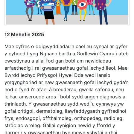
12 Mehefin 2025
Mae cyfres o ddigwyddiadau’n cael eu cynnal ar gyfer
y cyhoedd yng Nghanolbarth a Gorllewin Cymru i ateb
cwestiynau a allai fod gan bobl am newidiadau
arfaethedig i rai gwasanaethau gofal iechyd lleol. Mae
Bwrdd Iechyd Prifysgol Hywel Dda wedi lansio
ymgynghoriad ar naw gwasanaeth gofal iechyd gyda'r
nod o fynd i'r afael â breuderau, gwella safonau, neu
leihau amseroedd aros i bobl sydd angen diagnosis a
thriniaeth. Y gwasanaethau sydd wedi'u cynnwys yw
gofal critigol, dermatoleg, llawfeddygaeth gyffredinol
frys, endosgopi, offthalmoleg, orthopedeg, radioleg,
strôc ac wroleg. Gallai cynigion newid y ffordd y
darperir y gwasanaethau hyn mewn ysbytai a rhai