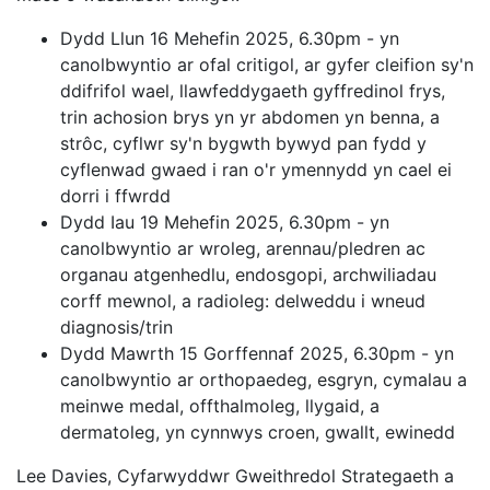
Dydd Llun 16 Mehefin 2025, 6.30pm - yn
canolbwyntio ar ofal critigol, ar gyfer cleifion sy'n
ddifrifol wael, llawfeddygaeth gyffredinol frys,
trin achosion brys yn yr abdomen yn benna, a
strôc, cyflwr sy'n bygwth bywyd pan fydd y
cyflenwad gwaed i ran o'r ymennydd yn cael ei
dorri i ffwrdd
Dydd Iau 19 Mehefin 2025, 6.30pm - yn
canolbwyntio ar wroleg, arennau/pledren ac
organau atgenhedlu, endosgopi, archwiliadau
corff mewnol, a radioleg: delweddu i wneud
diagnosis/trin
Dydd Mawrth 15 Gorffennaf 2025, 6.30pm - yn
canolbwyntio ar orthopaedeg, esgryn, cymalau a
meinwe medal, offthalmoleg, llygaid, a
dermatoleg, yn cynnwys croen, gwallt, ewinedd
Lee Davies, Cyfarwyddwr Gweithredol Strategaeth a