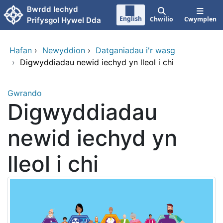
Neidio i'r prif gynnwy
Bwrdd Iechyd
English
Chwilio
Cwymplen
Prifysgol Hywel Dda
Hafan
›
Newyddion
›
Datganiadau i'r wasg
›
Digwyddiadau newid iechyd yn lleol i chi
Gwrando
Digwyddiadau
newid iechyd yn
lleol i chi