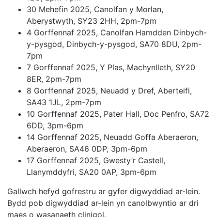
30 Mehefin 2025, Canolfan y Morlan,
Aberystwyth, SY23 2HH, 2pm-7pm
4 Gorffennaf 2025, Canolfan Hamdden Dinbych-
y-pysgod, Dinbych-y-pysgod, SA70 8DU, 2pm-
7pm
7 Gorffennaf 2025, Y Plas, Machynlleth, SY20
8ER, 2pm-7pm
8 Gorffennaf 2025, Neuadd y Dref, Aberteifi,
SA43 1JL, 2pm-7pm
10 Gorffennaf 2025, Pater Hall, Doc Penfro, SA72
6DD, 3pm-6pm
14 Gorffennaf 2025, Neuadd Goffa Aberaeron,
Aberaeron, SA46 0DP, 3pm-6pm
17 Gorffennaf 2025, Gwesty’r Castell,
Llanymddyfri, SA20 0AP, 3pm-6pm
Gallwch hefyd gofrestru ar gyfer digwyddiad ar-lein.
Bydd pob digwyddiad ar-lein yn canolbwyntio ar dri
maes o wasanaeth clinigol.