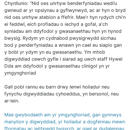
Chynllunio: “Nid oes unrhyw benderfyniadau wedi’u
gwneud ar yr opsiynau a gyflwynwyd, ac ar hyn o bryd
nid oes unrhyw atebion a ffefrir. Mae'r hyn rydych chi'n
ei feddwl, eich profiadau o iechyd a gofal, a'ch
syniadau am ddyfodol y gwasanaethau hyn yn hynod
bwysig. Rydym yn cydnabod pwysigrwydd sicrhau
bod y penderfyniadau a wnawn yn cael eu siapio gan
y bobl yr ydym yn eu gwasanaethu. Ym mhob
digwyddiad cewch gyfle i siarad ag uwch staff Hywel
Dda am ddyfodol y gwasanaethau clinigol yn yr
ymgynghoriad
Gall pobl rannu eu barn drwy lenwi holiadur neu
fynychu digwyddiadau cyhoeddus, yn bersonol, neu
ar-lein.
Mae gwybodaeth am yr ymgynghoriad, gan gynnwys
manylion y digwyddiad, yr holiadur a dogfennau mewn
fformatau ac ieithoedd hygyrch, ar gael ar dudalennau