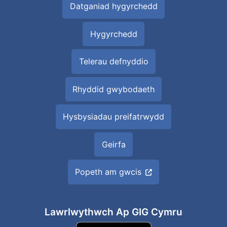
Datganiad hygyrchedd
Hygyrchedd
Telerau defnyddio
Rhyddid gwybodaeth
Hysbysiadau preifatrwydd
Geirfa
Popeth am gwcis
Lawrlwythwch Ap GIG Cymru