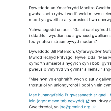
Dywedodd un Ymarferydd Monitro Gweithre
gwahaniaeth rydw i wedi’i weld mewn cleien
modd yn gweithio ar y prosiect hwn oherwyd
Ychwanegodd un arall: “Gallai cael cyfnod 
i ddathlu llwyddiannau a gwneud gwelliann
fod yr ateb i straen bywyd modern.”
Dywedodd Jill Paterson, Cyfarwyddwr Gofa
Mwrdd Iechyd Prifysgol Hywel Dda: “Mae M
cymorth amserol a hygyrch cyn i bobl gyr
pwerus o ymyrryd yn gynnar a lleihau'r an
“Mae hwn yn enghraifft wych o sut y gallw
thosturiol yn uniongyrchol i bobl yn ein cy
Mae hunangyfeirio i'r gwasanaeth ar gael i 
lein (agor mewn tab newydd)
neu drwy g
Gweithredol, yn
joe@pcmind.org.uk