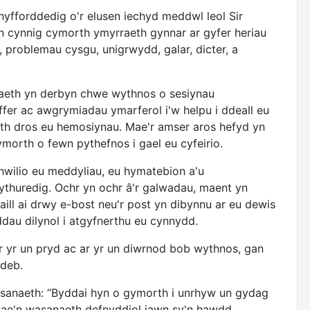
hyfforddedig o'r elusen iechyd meddwl leol Sir
n cynnig cymorth ymyrraeth gynnar ar gyfer heriau
problemau cysgu, unigrwydd, galar, dicter, a
anaeth yn derbyn chwe wythnos o sesiynau
fer ac awgrymiadau ymarferol i'w helpu i ddeall eu
eth dros eu hemosiynau. Mae'r amser aros hefyd yn
ymorth o fewn pythefnos i gael eu cyfeirio.
rchwilio eu meddyliau, eu hymatebion a'u
thuredig. Ochr yn ochr â'r galwadau, maent yn
ill ai drwy e-bost neu'r post yn dibynnu ar eu dewis
dau dilynol i atgyfnerthu eu cynnydd.
ar yr un pryd ac ar yr un diwrnod bob wythnos, gan
ndeb.
sanaeth: “Byddai hyn o gymorth i unrhyw un gydag
e'n wasanaeth defnyddiol iawn sy'n hawdd