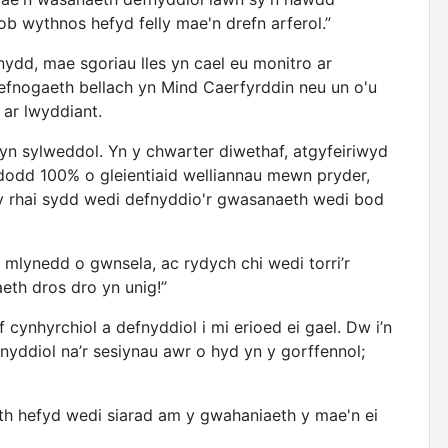
b wythnos hefyd felly mae'n drefn arferol.”
nydd, mae sgoriau lles yn cael eu monitro ar
efnogaeth bellach yn Mind Caerfyrddin neu un o'u
u ar lwyddiant.
yn sylweddol. Yn y chwarter diwethaf, atgyfeiriwyd
dodd 100% o gleientiaid welliannau mewn pryder,
n y rhai sydd wedi defnyddio'r gwasanaeth wedi bod
mlynedd o gwnsela, ac rydych chi wedi torri’r
th dros dro yn unig!”
ynhyrchiol a defnyddiol i mi erioed ei gael. Dw i’n
nyddiol na’r sesiynau awr o hyd yn y gorffennol;
 hefyd wedi siarad am y gwahaniaeth y mae'n ei