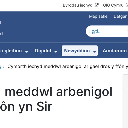
Byrddau iechyd
GIG Cymru
Map safle
Datgan
i gleifion
Digidol
Newyddion
Amdanom 
ewislen ar gyfer Gofal iechyd
Dangos isddewislen ar gyfer Gwyb
Dangos isddewislen ar g
Dangos isd
g
›
Cymorth iechyd meddwl arbenigol ar gael dros y ffôn y
 meddwl arbenigol
fôn yn Sir