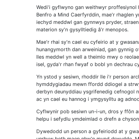
Wedi'i gyflwyno gan weithwyr proffesiynol 
Benfro a Mind Caerfyrddin, mae'r rhaglen y
iechyd meddwl gan gynnwys pryder, straen, 
materion sy'n gysylltiedig â'r menopos.
Mae'r rhai sy'n cael eu cyfeirio at y gwas
hunangymorth dan arweiniad, gan gynnig of
lles meddwl yn well a theimlo mwy o reola
isel, gyda'r rhan fwyaf o bobl yn dechrau c
Yn ystod y sesiwn, rhoddir lle i'r person a
hymddygiadau mewn ffordd ddiogel a strwy
derbyn deunyddiau ysgrifenedig cefnogol na
ac yn cael eu hannog i ymgysylltu ag adnod
Cyflwynir pob sesiwn un-i-un, dros y ffôn 
helpu i sefydlu ymdeimlad o drefn a chyso
Dywedodd un person a gyfeiriodd at y gwa
unrhyw beth maen nhw'n mynd drwyddo. Ma