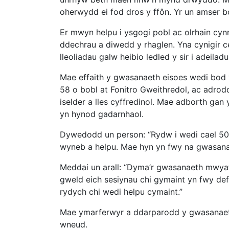
oherwydd ei fod dros y ffôn. Yr un amser bo
Er mwyn helpu i ysgogi pobl ac olrhain cyn
ddechrau a diwedd y rhaglen. Yna cynigir c
lleoliadau galw heibio ledled y sir i adeilad
Mae effaith y gwasanaeth eisoes wedi bod 
58 o bobl at Fonitro Gweithredol, ac adrod
iselder a lles cyffredinol. Mae adborth ga
yn hynod gadarnhaol.
Dywedodd un person: “Rydw i wedi cael 50 
wyneb a helpu. Mae hyn yn fwy na gwasanae
Meddai un arall: “Dyma’r gwasanaeth mwyaf c
gweld eich sesiynau chi gymaint yn fwy def
rydych chi wedi helpu cymaint.”
Mae ymarferwyr a ddarparodd y gwasanaeth
wneud.