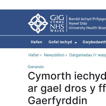
Neidio i'r prif gynnwy
Hafan
Gofal iechyd
Gwybodaeth 
Dangos isdd
Hafan
›
Newyddion
›
Datganiadau i'r was
Gwrando
Cymorth iechyd
ar gael dros y f
Gaerfyrddin