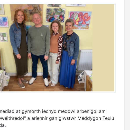
mynediad at gymorth iechyd meddwl arbenigol am
Gweithredol" a ariennir gan glwstwr Meddygon Teulu
da.