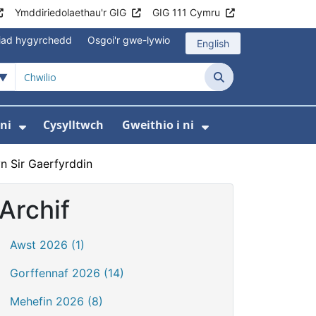
Ymddiriedolaethau'r GIG
GIG 111 Cymru
iad hygyrchedd
Osgoi'r gwe-lywio
English
Chwilio
ni
Cysylltwch
Gweithio i ni
odaeth i gleifion
yfer Digidol
dewislen ar gyfer Newyddion
Dangos isddewislen ar gyfer Amdanom ni
Dangos isddewi
n Sir Gaerfyrddin
Archif
Awst 2026 (1)
Gorffennaf 2026 (14)
Mehefin 2026 (8)