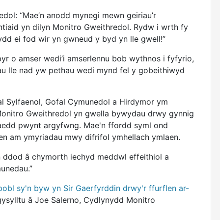
dol: “Mae’n anodd mynegi mewn geiriau’r
tiaid yn dilyn Monitro Gweithredol. Rydw i wrth fy
d ei fod wir yn gwneud y byd yn lle gwell!”
byr o amser wedi’i amserlennu bob wythnos i fyfyrio,
au lle nad yw pethau wedi mynd fel y gobeithiwyd
l Sylfaenol, Gofal Cymunedol a Hirdymor ym
onitro Gweithredol yn gwella bywydau drwy gynnig
raedd pwynt argyfwng. Mae'n ffordd syml ond
gen am ymyriadau mwy difrifol ymhellach ymlaen.
n ddod â chymorth iechyd meddwl effeithiol a
munedau.”
bobl sy'n byw yn Sir Gaerfyrddin drwy'r ffurflen ar-
ysylltu â Joe Salerno, Cydlynydd Monitro