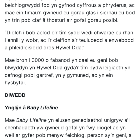
beichiogrwydd fod yn gyfnod cyffrous a phryderus, ac
mae ein timau’n gwneud eu gorau glas i sicrhau eu bod
yn trin pob claf â thosturi a’r gofal gorau posibl.
“Diolch i bob aelod o’r tîm sydd wedi chwarae eu rhan
i ennill y wobr, ac i’r cleifion a’r teuluoedd a enwebodd
a phleidleisiodd dros Hywel Dda.”
Mae bron i 3000 o fabanod yn cael eu geni bob
blwyddyn yn Hywel Dda gyda’r tîm bydwreigiaeth yn
cefnogi pobl gartref, yn y gymuned, ac yn ein
hysbytai.
DIWEDD
Ynglŷn â
Baby Lifeline
Mae
Baby Lifeline
yn elusen genedlaethol unigryw a'i
chenhadaeth yw gwneud gofal yn fwy diogel ac yn
well ar gyfer pob menyw feichiog, person sy’n geni, a