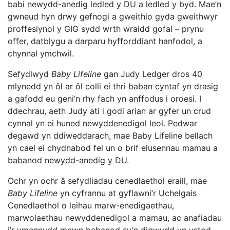
babi newydd-anedig ledled y DU a ledled y byd. Mae’n
gwneud hyn drwy gefnogi a gweithio gyda gweithwyr
proffesiynol y GIG sydd wrth wraidd gofal – prynu
offer, datblygu a darparu hyfforddiant hanfodol, a
chynnal ymchwil.
Sefydlwyd
Baby Lifeline
gan Judy Ledger dros 40
mlynedd yn ôl ar ôl colli ei thri baban cyntaf yn drasig
a gafodd eu geni’n rhy fach yn anffodus i oroesi. I
ddechrau, aeth Judy ati i godi arian ar gyfer un crud
cynnal yn ei huned newyddenedigol leol. Pedwar
degawd yn ddiweddarach, mae Baby Lifeline bellach
yn cael ei chydnabod fel un o brif elusennau mamau a
babanod newydd-anedig y DU.
Ochr yn ochr â sefydliadau cenedlaethol eraill, mae
Baby Lifeline
yn cyfrannu at gyflawni’r Uchelgais
Cenedlaethol o leihau marw-enedigaethau,
marwolaethau newyddenedigol a mamau, ac anafiadau