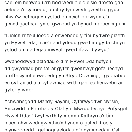
cael ein henwebu a’n bod wedi pleidleisio drosto gan
aelodau’r cyhoedd, pobl rydym wedi gweithio gyda
nhw i’w cefnogi yn ystod eu beichiogrwydd a’u
genedigaethau, yn ei gwneud yn hynod o arbennig i ni.
“Diolch i’r teuluoedd a enwebodd y tîm bydwreigiaeth
yn Hywel Dda, mae’n anrhydedd gweithio gyda chi yn
ystod un o adegau mwyaf gwerthfawr bywyd.”
Gwahoddwyd aelodau o dîm Hywel Dda hefyd i
ddigwyddiad preifat ar gyfer gweithwyr gofal iechyd
proffesiynol enwebedig yn Stryd Downing, i gydnabod
eu cyfraniad a'u cyflawniad wrth gael eu henwebu ar
gyfer y wobr.
Ychwanegodd Mandy Rayani, Cyfarwyddwr Nyrsio,
Ansawdd a Phrofiad y Claf ym Mwrdd Iechyd Prifysgol
Hywel Dda: “Rwyf wrth fy modd i Kathryn a’r tîm –
maen nhw wedi gweithio’n hynod o galed dros y
blynyddoedd i gefnogi aelodau o’n cymunedau. Gall