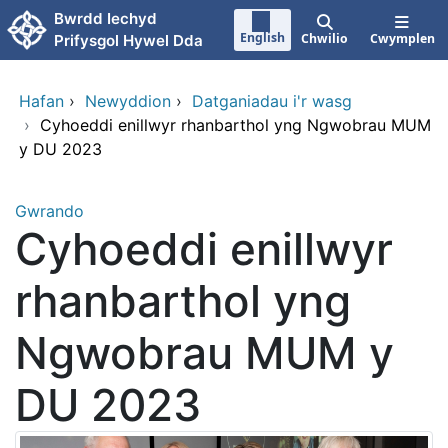
Neidio i'r prif gynnwy
Bwrdd Iechyd
English
Chwilio
Cwymplen
Prifysgol Hywel Dda
Hafan
›
Newyddion
›
Datganiadau i'r wasg
›
Cyhoeddi enillwyr rhanbarthol yng Ngwobrau MUM
y DU 2023
Gwrando
Cyhoeddi enillwyr
rhanbarthol yng
Ngwobrau MUM y
DU 2023