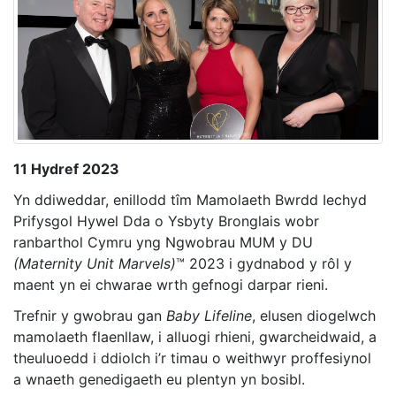
11 Hydref 2023
Yn ddiweddar, enillodd tîm Mamolaeth Bwrdd Iechyd
Prifysgol Hywel Dda o Ysbyty Bronglais wobr
ranbarthol Cymru yng Ngwobrau MUM y DU
(Maternity Unit Marvels)
™ 2023 i gydnabod y rôl y
maent yn ei chwarae wrth gefnogi darpar rieni.
Trefnir y gwobrau gan
Baby Lifeline
, elusen diogelwch
mamolaeth flaenllaw, i alluogi rhieni, gwarcheidwaid, a
theuluoedd i ddiolch i’r timau o weithwyr proffesiynol
a wnaeth genedigaeth eu plentyn yn bosibl.