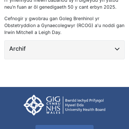
i’r ymennydd mewn babanod sy’n digwydd yn ystod
neu’n fuan ar ôl genedigaeth 50 y cant erbyn 2025.
Cefnogir y gwobrau gan Goleg Brenhinol yr
Obstetryddion a Gynaecolegwyr (RCOG) a'u noddi gan
Irwin Mitchell a Leigh Day.
Archif