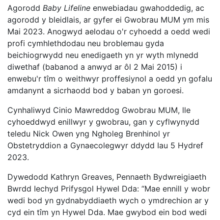
Agorodd
Baby Lifeline
enwebiadau gwahoddedig, ac
agorodd y bleidlais, ar gyfer ei Gwobrau MUM ym mis
Mai 2023. Anogwyd aelodau o'r cyhoedd a oedd wedi
profi cymhlethdodau neu broblemau gyda
beichiogrwydd neu enedigaeth yn yr wyth mlynedd
diwethaf (babanod a anwyd ar ôl 2 Mai 2015) i
enwebu'r tîm o weithwyr proffesiynol a oedd yn gofalu
amdanynt a sicrhaodd bod y baban yn goroesi.
Cynhaliwyd Cinio Mawreddog Gwobrau MUM, lle
cyhoeddwyd enillwyr y gwobrau, gan y cyflwynydd
teledu Nick Owen yng Ngholeg Brenhinol yr
Obstetryddion a Gynaecolegwyr ddydd Iau 5 Hydref
2023.
Dywedodd Kathryn Greaves, Pennaeth Bydwreigiaeth
Bwrdd Iechyd Prifysgol Hywel Dda: “Mae ennill y wobr
wedi bod yn gydnabyddiaeth wych o ymdrechion ar y
cyd ein tîm yn Hywel Dda. Mae gwybod ein bod wedi