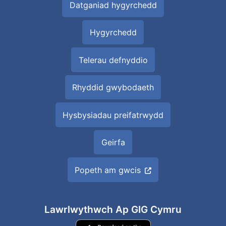
Datganiad hygyrchedd
Hygyrchedd
Telerau defnyddio
Rhyddid gwybodaeth
Hysbysiadau preifatrwydd
Geirfa
Popeth am gwcis
Lawrlwythwch Ap GIG Cymru